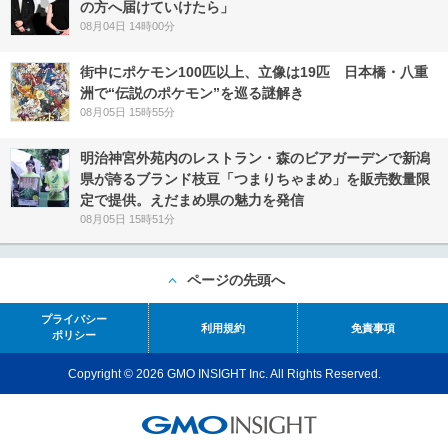
の方へ届けていけたら」
08月04日 14時00分
街中にポケモン100匹以上、立像は19匹 日本橋・八重
洲で“伝説のポケモン”を巡る謎解き
08月05日 15時55分
明治神宮外苑内のレストラン・森のビアガーデンで新潟
県が誇るブランド枝豆「つまりちゃまめ」を販売数量限
定で提供。えだまめ県の魅力を発信
08月05日 15時51分
ページの先頭へ
プライバシー
利用規約
免責事項
ポリシー
Copyright © 2026 GMO INSIGHT Inc. All Rights Reserved.