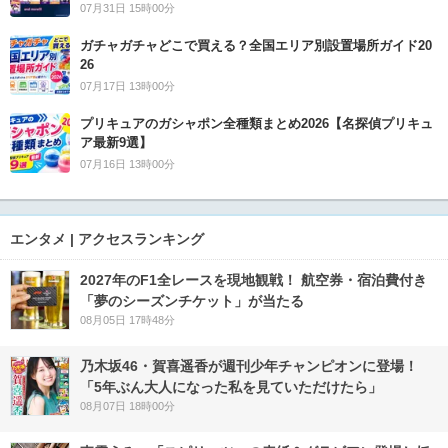
07月31日 15時00分
ガチャガチャどこで買える？全国エリア別設置場所ガイド20
26
07月17日 13時00分
プリキュアのガシャポン全種類まとめ2026【名探偵プリキュ
ア最新9選】
07月16日 13時00分
エンタメ | アクセスランキング
2027年のF1全レースを現地観戦！ 航空券・宿泊費付き
「夢のシーズンチケット」が当たる
08月05日 17時48分
乃木坂46・賀喜遥香が週刊少年チャンピオンに登場！
「5年ぶん大人になった私を見ていただけたら」
08月07日 18時00分