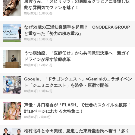
東雲うみ、「スピリッツ」の表紙＆グラビアに登場し妖
艶な雰囲気でファンを魅了！
08月03日 18時00分
なぜ59歳の三浦知良選手を起用？ ONODERA GROUP
と重なった「努力の積み重ね」
08月05日 16時00分
うつ病治療、「医師任せ」から共同意思決定へ 新ガイ
ドラインが示す診療改革
08月03日 17時25分
Google、「ドラゴンクエスト」×Geminiのコラボイベン
ト「ジェミニクエスト」を渋谷・原宿で開催
08月03日 18時42分
声優・井口裕香が「FLASH」で圧巻のスタイルを披露！
計18ページにわたる大特集に！
08月05日 7時00分
松村北斗と今田美桜、急逝した東野圭吾氏へ誓う「多く