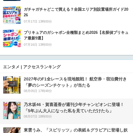
ガチャガチャどこで買える？全国エリア別設置場所ガイド20
26
07月17日 13時00分
プリキュアのガシャポン全種類まとめ2026【名探偵プリキュ
ア最新9選】
07月16日 13時00分
エンタメ | アクセスランキング
2027年のF1全レースを現地観戦！ 航空券・宿泊費付き
「夢のシーズンチケット」が当たる
08月05日 17時48分
乃木坂46・賀喜遥香が週刊少年チャンピオンに登場！
「5年ぶん大人になった私を見ていただけたら」
08月07日 18時00分
東雲うみ、「スピリッツ」の表紙＆グラビアに登場し妖