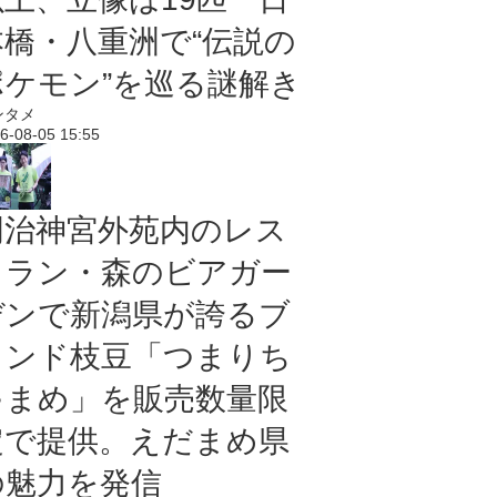
本橋・八重洲で“伝説の
ポケモン”を巡る謎解き
ンタメ
6-08-05 15:55
明治神宮外苑内のレス
トラン・森のビアガー
デンで新潟県が誇るブ
ランド枝豆「つまりち
ゃまめ」を販売数量限
定で提供。えだまめ県
の魅力を発信