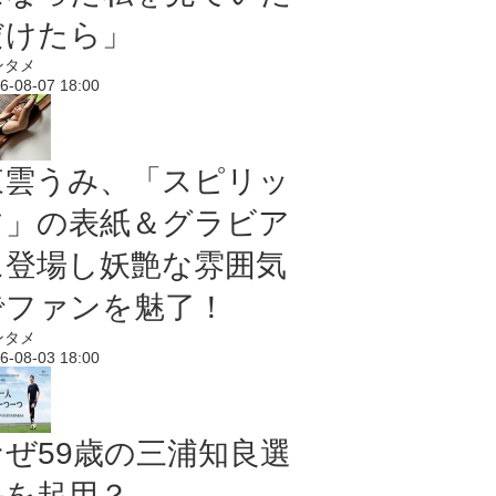
だけたら」
ンタメ
6-08-07 18:00
東雲うみ、「スピリッ
ツ」の表紙＆グラビア
に登場し妖艶な雰囲気
でファンを魅了！
ンタメ
6-08-03 18:00
なぜ59歳の三浦知良選
手を起用？