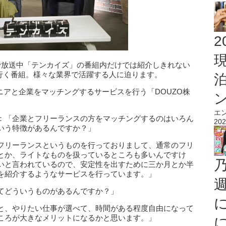
2
で放送中「テンカイズ」の番組内だけでは紹介しきれない
して行く番組。様々な業界で活躍する人に迫ります。
ニアと企業をマッチングするサービスを行う「DOUZO株
。
エ
：「企業とフリーランスの方をマッチングするのはいろん
202
いう特徴があるんですか？」
フリーランスというものを行っておりまして、通常のフリ
とか、ライトなものを扱っているところも多いんですけ
いと言われているので、安定性を出すために三か月とか半
を紹介するようなサービスを行っています。」
てどういうものがあるんですか？」
と、やりたい仕事が選べて、時間がある程度自由になって
ころが大きなメリットになるかと思います。」