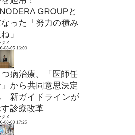
NODERA GROUPと
重なった「努力の積み
重ね」
ンタメ
6-08-05 16:00
うつ病治療、「医師任
せ」から共同意思決定
へ 新ガイドラインが
示す診療改革
ンタメ
6-08-03 17:25