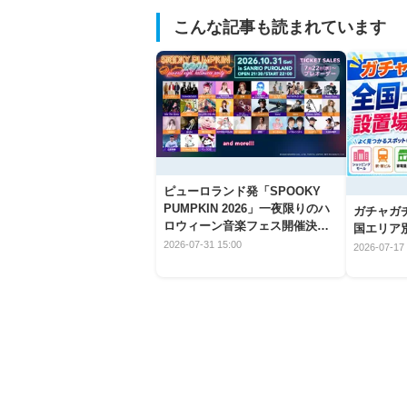
こんな記事も読まれています
ピューロランド発「SPOOKY
PUMPKIN 2026」一夜限りのハ
ガチャガ
ロウィーン音楽フェス開催決
国エリア別
定！
2026-07-31 15:00
2026-07-17 