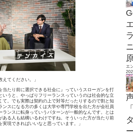
G
エ
エ
202
教えてください。」
を当たり前に選択できる社会に』っていうスローガンを打
というと、やっぱりフリーランスっていうのは社会的な立
くて。でも実際は契約の上で対等だったりするので割と知
ランスになる方の多くは大学や専門学校を出た方が会社員
ーランスに転身っていうパターンが一般的なんです。とは
がある人も結構いるわけですね。そういった方が当たり前
を実現できればいいなと思っています。」