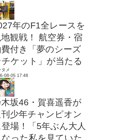
027年のF1全レースを
現地観戦！ 航空券・宿
泊費付き「夢のシーズ
ンチケット」が当たる
ンタメ
6-08-05 17:48
乃木坂46・賀喜遥香が
週刊少年チャンピオン
に登場！「5年ぶん大人
になった私を見ていた