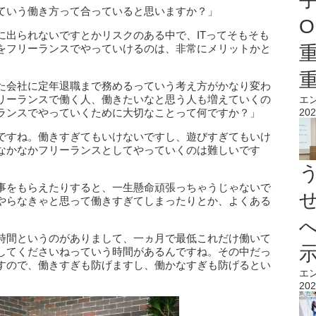
ていう働き方って合っていると思いますか？」
O
に出られないですとかリスクのある中で、ITってそもそも
をフリーランスでやっていけるのは、非常にメリットかと
た会社に定年退職まで務めるっていう考え方がかなり変わ
リーランスで働く人、働きたいなと思う人も増えていくの
エ
ランスでやっていくために大切なことって何ですか？」
202
ですね。働きすぎてもいけないですし、遊びすぎてもいけ
なかなかフリーランスとしてやっていくのは難しいです
事をもらえたりすると、一生懸命頑張っちゃうじゃないで
やらなきゃと思って働きすぎてしまったりとか、よくある
時間というのがありまして、一ヵ月で最低これだけ働いて
してくださいねっていう時間があるんですね。その中だっ
すので、働きすぎも防げますし、働かなすぎも防げるとい
エ
202