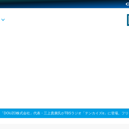
>
「DOUZO株式会社」代表・三上貴廣氏がTBSラジオ「テンカイズα」に登場。フ