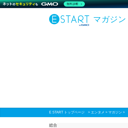
無料診断
マガジン
E START トップページ
>
エンタメ
>
マガジン
総合