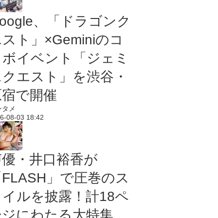
oogle、「ドラゴンク
スト」×Geminiのコ
ラボイベント「ジェミ
ニクエスト」を渋谷・
原宿で開催
ンタメ
6-08-03 18:42
声優・井口裕香が
「FLASH」で圧巻のス
タイルを披露！計18ペ
ージにわたる大特集