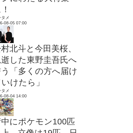
に！
ンタメ
6-08-05 07:00
松村北斗と今田美桜、
急逝した東野圭吾氏へ
誓う「多くの方へ届け
ていけたら」
ンタメ
6-08-04 14:00
街中にポケモン100匹
以上、立像は19匹 日