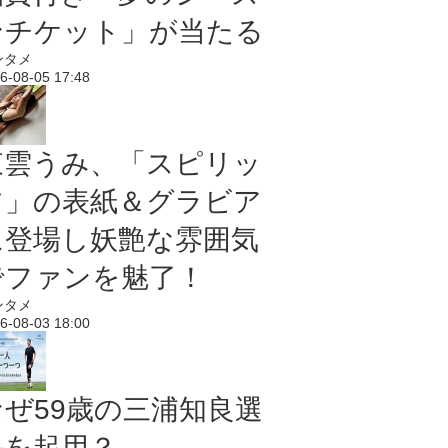
ンチケット」が当たる
ンタメ
6-08-05 17:48
東雲うみ、「スピリッ
ツ」の表紙＆グラビア
に登場し妖艶な雰囲気
でファンを魅了！
ンタメ
6-08-03 18:00
なぜ59歳の三浦知良選
手を起用？