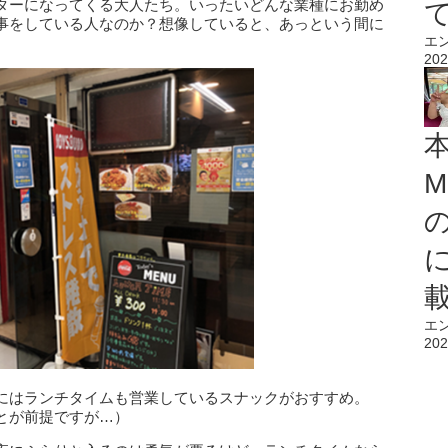
ターになってくる大人たち。いったいどんな業種にお勤め
事をしている人なのか？想像していると、あっという間に
エ
202
M
エ
202
にはランチタイムも営業しているスナックがおすすめ。
とが前提ですが…）