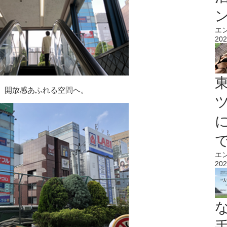
エ
202
、開放感あふれる空間へ。
エ
202