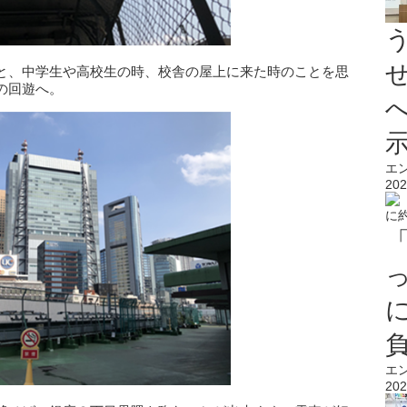
と、中学生や高校生の時、校舎の屋上に来た時のことを思
の回遊へ。
エ
202
エ
202