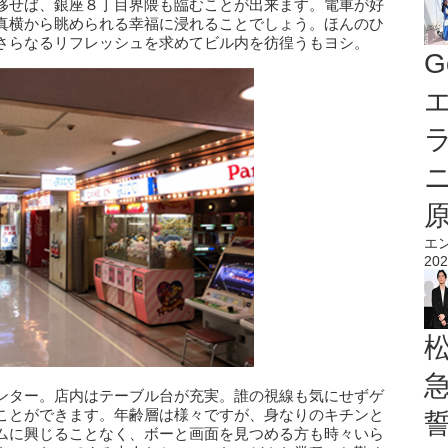
移せば、銀座８丁目界隈も臨むことが出来ます。電車が好
真横から眺められる幸福に浸れることでしょう。ほんのひ
さらなるリフレッシュを求めてビル内を彷徨うもヨシ。
G
エ
エ
202
ンター。店内はテーブル台が充実。誰の視線も気にせずゲ
ことができます。年齢層は様々ですが、身なりのキチンと
ムに興じることなく、ボーと画面を見つめる方も時々いら