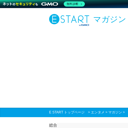
無料診断
マガジン
E START トップページ
>
エンタメ
>
マガジン
総合