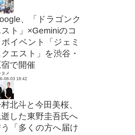
oogle、「ドラゴンク
スト」×Geminiのコ
ラボイベント「ジェミ
ニクエスト」を渋谷・
原宿で開催
ンタメ
6-08-03 18:42
松村北斗と今田美桜、
急逝した東野圭吾氏へ
誓う「多くの方へ届け