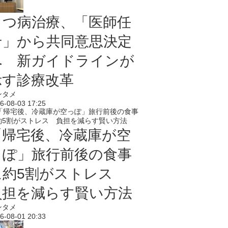
うつ病治療、「医師任
せ」から共同意思決定
へ 新ガイドラインが
示す診療改革
ンタメ
6-08-03 17:25
「帰宅後、冷蔵庫が空
っぽ」旅行前後の食事
に約5割がストレス
負担を減らす賢い方法
ンタメ
6-08-01 20:33