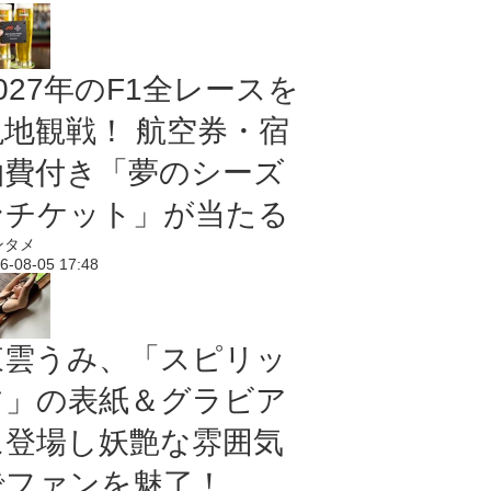
027年のF1全レースを
現地観戦！ 航空券・宿
泊費付き「夢のシーズ
ンチケット」が当たる
ンタメ
6-08-05 17:48
東雲うみ、「スピリッ
ツ」の表紙＆グラビア
に登場し妖艶な雰囲気
でファンを魅了！