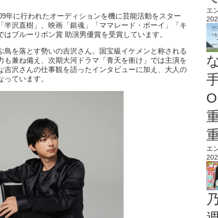
エ
009年に行われたオーディションを機に芸能活動をスター
202
「半沢直樹」、映画「銀魂」「ママレード・ボーイ」「キ
ではブルーリボン賞 助演男優賞を受賞しています。
ぶ鳥を落とす勢いの吉沢さん。国宝級イケメンと称される
力も兼ね備え、次期大河ドラマ「青天を衝け」では主演を
な吉沢さんの仕事観を語ったインタビューに加え、大人の
なっています。
O
エ
202