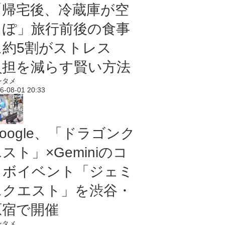
「帰宅後、冷蔵庫が空
っぽ」旅行前後の食事
に約5割がストレス
負担を減らす賢い方法
ンタメ
6-08-01 20:33
oogle、「ドラゴンク
スト」×Geminiのコ
ラボイベント「ジェミ
ニクエスト」を渋谷・
原宿で開催
ンタメ