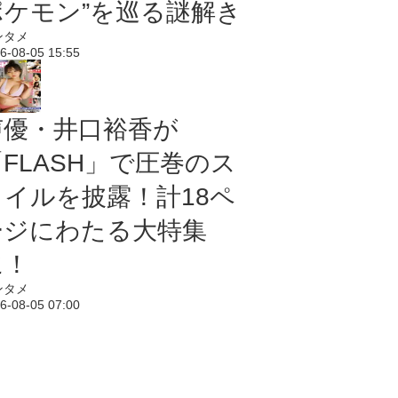
ポケモン”を巡る謎解き
ンタメ
6-08-05 15:55
声優・井口裕香が
「FLASH」で圧巻のス
タイルを披露！計18ペ
ージにわたる大特集
に！
ンタメ
6-08-05 07:00