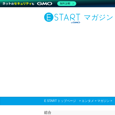
無料診断
マガジン
E START トップページ
>
エンタメ
>
マガジン
総合