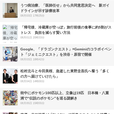
うつ病治療、「医師任せ」から共同意思決定へ 新ガイ
ドラインが示す診療改革
08月03日 17時25分
「帰宅後、冷蔵庫が空っぽ」旅行前後の食事に約5割がス
トレス 負担を減らす賢い方法
08月01日 20時33分
Google、「ドラゴンクエスト」×Geminiのコラボイベン
ト「ジェミニクエスト」を渋谷・原宿で開催
08月03日 18時42分
松村北斗と今田美桜、急逝した東野圭吾氏へ誓う「多く
の方へ届けていけたら」
08月04日 14時00分
街中にポケモン100匹以上、立像は19匹 日本橋・八重
洲で“伝説のポケモン”を巡る謎解き
08月05日 15時55分