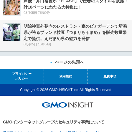
声優・井口裕香が「FLASH」で圧巻のスタイルを披露！
計18ページにわたる大特集に！
08月05日 7時00分
明治神宮外苑内のレストラン・森のビアガーデンで新潟
県が誇るブランド枝豆「つまりちゃまめ」を販売数量限
定で提供。えだまめ県の魅力を発信
08月05日 15時51分
ページの先頭へ
プライバシー
利用規約
免責事項
ポリシー
Copyright © 2026 GMO INSIGHT Inc. All Rights Reserved.
GMOインターネットグループのセキュリティ事業について