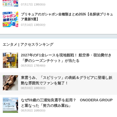
07月17日 13時00分
プリキュアのガシャポン全種類まとめ2026【名探偵プリキュ
ア最新9選】
07月16日 13時00分
エンタメ | アクセスランキング
2027年のF1全レースを現地観戦！ 航空券・宿泊費付き
「夢のシーズンチケット」が当たる
08月05日 17時48分
東雲うみ、「スピリッツ」の表紙＆グラビアに登場し妖
艶な雰囲気でファンを魅了！
08月03日 18時00分
なぜ59歳の三浦知良選手を起用？ ONODERA GROUP
と重なった「努力の積み重ね」
08月05日 16時00分