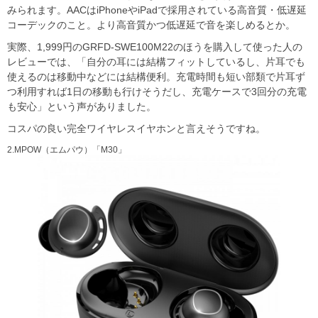
みられます。AACはiPhoneやiPadで採用されている高音質・低遅延
コーデックのこと。より高音質かつ低遅延で音を楽しめるとか。
実際、1,999円のGRFD-SWE100M22のほうを購入して使った人の
レビューでは、「自分の耳には結構フィットしているし、片耳でも
使えるのは移動中などには結構便利。充電時間も短い部類で片耳ず
つ利用すれば1日の移動も行けそうだし、充電ケースで3回分の充電
も安心」という声がありました。
コスパの良い完全ワイヤレスイヤホンと言えそうですね。
2.MPOW（エムパウ）「M30」