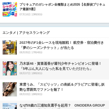
プリキュアのガシャポン全種類まとめ2026【名探偵プリキュ
ア最新9選】
07月16日 13時00分
エンタメ | アクセスランキング
2027年のF1全レースを現地観戦！ 航空券・宿泊費付き
「夢のシーズンチケット」が当たる
08月05日 17時48分
乃木坂46・賀喜遥香が週刊少年チャンピオンに登場！
「5年ぶん大人になった私を見ていただけたら」
08月07日 18時00分
東雲うみ、「スピリッツ」の表紙＆グラビアに登場し妖
艶な雰囲気でファンを魅了！
08月03日 18時00分
なぜ59歳の三浦知良選手を起用？ ONODERA GROUP