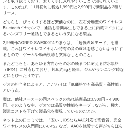
ンも取り扱っており、安くて手に入れやすいことで知られていま
す。このたび、11月初旬に税込1,999円と2,999円で新製品を2種リ
リース。
どちらも、びっくりするほど安価なのに、左右分離型のワイヤレス
Bluetoothイヤホンで、通話も音楽再生もできる上に内蔵マイクによ
るハンズフリー通話もできるという気になる製品。
2,999円のGRFD-SWE300T4のほうは、「超低遅延モード」を搭
載。これはワイヤレスイヤホン特有の音の遅延を感じないようにす
るもので、ゲームや動画視聴も支障なしとのこと。
またどちらも、あらゆる方向からの水の飛まつに耐える防水規格
（IPX4）に対応しており、片耳約5gと軽量。ジムやランニング時な
どにもぴったりです。
ゲオの担当者によると、こだわりは「低価格でも高品質・高性能」
という点。
実は、他社メーカーの同スペックの売れ筋商品は3,980円～4,980
円。そのような中、ゲオでは品質や性能をキープしながら、極力、
製造コストを下げて製品化を実現しているのだとか。
ネット上の口コミでは、「安いしiOSならAAC対応で高音質。完全
ワイヤレスの入門用にいいね」など、AACを絶賛する声がちらほら