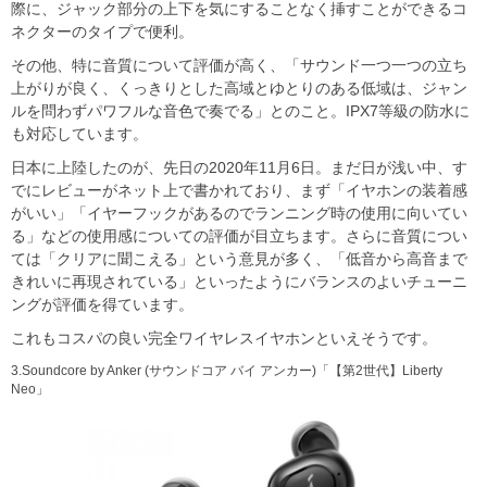
際に、ジャック部分の上下を気にすることなく挿すことができるコ
ネクターのタイプで便利。
その他、特に音質について評価が高く、「サウンド一つ一つの立ち
上がりが良く、くっきりとした高域とゆとりのある低域は、ジャン
ルを問わずパワフルな音色で奏でる」とのこと。IPX7等級の防水に
も対応しています。
日本に上陸したのが、先日の2020年11月6日。まだ日が浅い中、す
でにレビューがネット上で書かれており、まず「イヤホンの装着感
がいい」「イヤーフックがあるのでランニング時の使用に向いてい
る」などの使用感についての評価が目立ちます。さらに音質につい
ては「クリアに聞こえる」という意見が多く、「低音から高音まで
きれいに再現されている」といったようにバランスのよいチューニ
ングが評価を得ています。
これもコスパの良い完全ワイヤレスイヤホンといえそうです。
3.Soundcore by Anker (サウンドコア バイ アンカー)「【第2世代】Liberty
Neo」