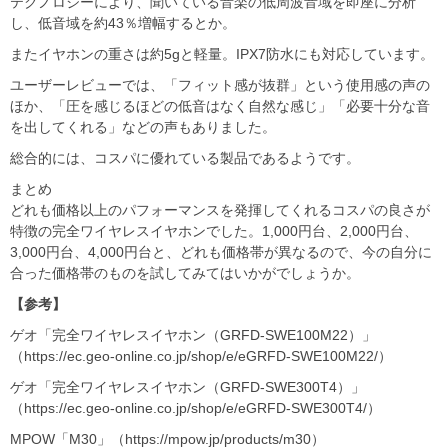
テクノロジーにより、聞いている⾳楽の低周波⾳域を即座に分析
し、低⾳域を約43％増幅するとか。
またイヤホンの重さは約5gと軽量。IPX7防水にも対応しています。
ユーザーレビューでは、「フィット感が抜群」という使用感の声の
ほか、「圧を感じるほどの低音はなく自然な感じ」「必要十分な音
を出してくれる」などの声もありました。
総合的には、コスパに優れている製品であるようです。
まとめ
どれも価格以上のパフォーマンスを発揮してくれるコスパの良さが
特徴の完全ワイヤレスイヤホンでした。1,000円台、2,000円台、
3,000円台、4,000円台と、どれも価格帯が異なるので、今の自分に
合った価格帯のものを試してみてはいかがでしょうか。
【参考】
ゲオ「完全ワイヤレスイヤホン（GRFD-SWE100M22）」
（https://ec.geo-online.co.jp/shop/e/eGRFD-SWE100M22/）
ゲオ「完全ワイヤレスイヤホン（GRFD-SWE300T4）」
（https://ec.geo-online.co.jp/shop/e/eGRFD-SWE300T4/）
MPOW「M30」（https://mpow.jp/products/m30）