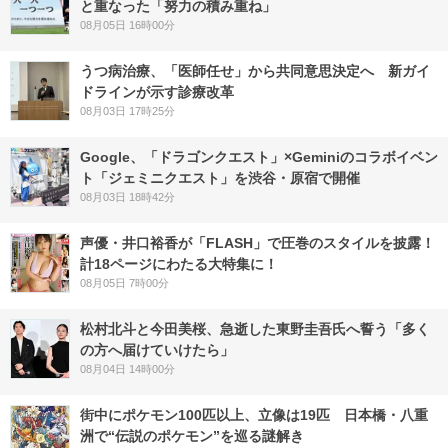
と重なった「努力の積み重ね」
08月05日 16時00分
うつ病治療、「医師任せ」から共同意思決定へ 新ガイ
ドラインが示す診療改革
08月03日 17時25分
Google、「ドラゴンクエスト」×Geminiのコラボイベン
ト「ジェミニクエスト」を渋谷・原宿で開催
08月03日 18時42分
声優・井口裕香が「FLASH」で圧巻のスタイルを披露！
計18ページにわたる大特集に！
08月05日 7時00分
松村北斗と今田美桜、急逝した東野圭吾氏へ誓う「多く
の方へ届けていけたら」
08月04日 14時00分
街中にポケモン100匹以上、立像は19匹 日本橋・八重
洲で“伝説のポケモン”を巡る謎解き