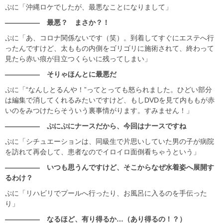
ぷに「沖縄ロケでしたが、最悪なことになりまして」
――――― 最悪？ まさか？！
ぷに「あ、コロナ関係ないです（笑）。到着してすぐにエステへ行
ったんですけど、太ももの内側をゴリゴリに施術されて、終わって
見たら赤い痕が目立つくらいに残ってしまい」
――――― そりゃほんとに最悪だ
ぷに「“なんしとるんや！”ってとっても怒られました。ひどい部分
は編集で消してくれるみたいですけど、もしDVDを見て内ももが赤
いのをみつけたらそういう裏事情がります。すみません！」
――――― ぷにぷにナースだから、今回はナースですね
ぷに「シチュエーションは、同級生で片思いしていた男の子が病院
を訪れて再会して、患者なのでイロイロ面倒看ちゃうという」
――――― いつも思うんですけど、そこからなぜ水着姿へ展開す
るわけ？
ぷに「リハビリでプールへ行ったり、お風呂に入るのを手伝った
り」
――――― なるほど、有り得るか…（あり得るの！？）