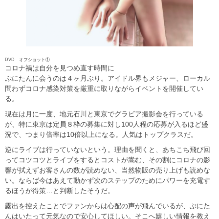
DVD オフショット①
コロナ禍は自分を見つめ直す時間に
ぷにたんに会うのは４ヶ月ぶり。アイドル界もメジャー、ローカル
問わずコロナ感染対策を厳重に取りながらイベントを開催してい
る。
現在は月に一度、地元石川と東京でグラビア撮影会を行っている
が、特に東京は定員８枠の募集に対し100人程の応募が入るほど盛
況で、つまり倍率は10倍以上になる。人気はトップクラスだ。
逆にライブは行っていないという。理由を聞くと、あちこち飛び回
ってコツコツとライブをするとコストが嵩む、その割にコロナの影
響が拭えずお客さんの数が読めない、当然物販の売り上げも読めな
い。ならば今はあえて動かず次のステップのためにパワーを充電す
るほうが得策…と判断したそうだ。
露出を控えたことでファンからは心配の声が飛んでいるが、ぷにた
んはいたって元気なので安心してほしい。そこへ嬉しい情報を教え