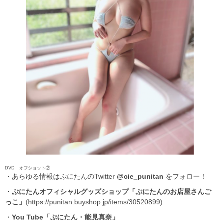
DVD オフショット②
・あらゆる情報はぷにたんのTwitter
@cie_punitan
をフォロー！
・
ぷにたんオフィシャルグッズショップ
「ぷにたんのお店屋さんご
っこ」
(https://punitan.buyshop.jp/items/30520899)
・
You Tube「ぷにたん・能見真奈」