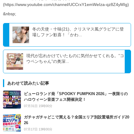
(https://www.youtube.com/channel/UCCrxY1emWeIza-qz8Z4yMIg)
&nbsp;
冬の天使・十味(21)、クリスマス風グラビアに登
場しファン歓喜！「かわ...
現代が忘れかけていたものに気付かせてくれる。”コ
ウペンちゃん”の奥深...
あわせて読みたい記事
ピューロランド発「SPOOKY PUMPKIN 2026」一夜限りの
ハロウィーン音楽フェス開催決定！
07月31日 15時00分
ガチャガチャどこで買える？全国エリア別設置場所ガイド20
26
07月17日 13時00分