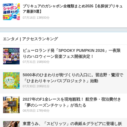
プリキュアのガシャポン全種類まとめ2026【名探偵プリキュ
ア最新9選】
07月16日 13時00分
エンタメ | アクセスランキング
ピューロランド発「SPOOKY PUMPKIN 2026」一夜限
りのハロウィーン音楽フェス開催決定！
07月31日 15時00分
5000本のひまわりが街づくりの入口に。習志野・鷺沼で
「ひまわりキャンパスプロジェクト」始動
07月30日 20時01分
2027年のF1全レースを現地観戦！ 航空券・宿泊費付き
「夢のシーズンチケット」が当たる
08月05日 17時48分
東雲うみ、「スピリッツ」の表紙＆グラビアに登場し妖