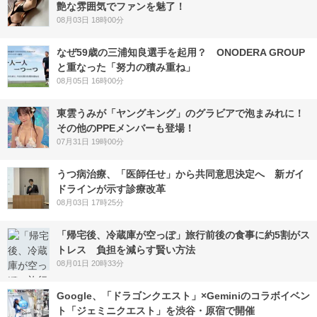
艶な雰囲気でファンを魅了！
08月03日 18時00分
なぜ59歳の三浦知良選手を起用？ ONODERA GROUP
と重なった「努力の積み重ね」
08月05日 16時00分
東雲うみが「ヤングキング」のグラビアで泡まみれに！
その他のPPEメンバーも登場！
07月31日 19時00分
うつ病治療、「医師任せ」から共同意思決定へ 新ガイ
ドラインが示す診療改革
08月03日 17時25分
「帰宅後、冷蔵庫が空っぽ」旅行前後の食事に約5割がス
トレス 負担を減らす賢い方法
08月01日 20時33分
Google、「ドラゴンクエスト」×Geminiのコラボイベン
ト「ジェミニクエスト」を渋谷・原宿で開催