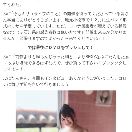
てくれた。
ぷに｢今もミサ（ライブのこと）の開催を待ってくださっている皆さ
ん本当にありがとうございます。地元小松市で１２月に生バンド形
式のミサを予定しています。ただ、コロナ感染者が増えている状況
なので（※石川県の感染者数は低い方です）開催出来るか分かりま
せんが、頑張りますのでよかったら来てくださいね！｣
――――― では最後にＤＶＤをプッシュして！
ぷに「前作よりも膨らんじゃった胸と、よりSEXYなぷにたんをたぁ
～っぷり堪能できるはずなので、ぜひ買って下さい！ゾックゾクし
ますよ～！」
ぷにたんさん、今回もインタビューありがとうございました。コロ
ナに負けず前を向いて行きましょう！