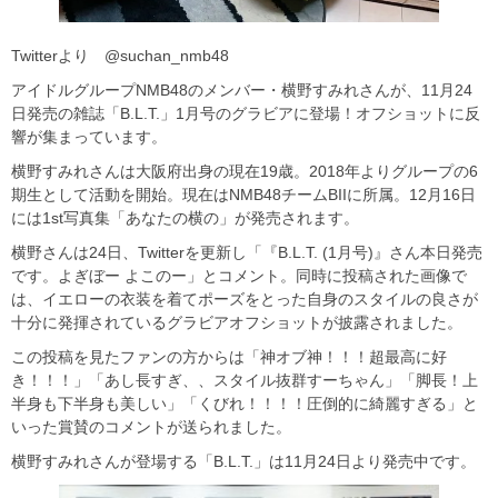
Twitterより @suchan_nmb48
アイドルグループNMB48のメンバー・横野すみれさんが、11月24
日発売の雑誌「B.L.T.」1月号のグラビアに登場！オフショットに反
響が集まっています。
横野すみれさんは大阪府出身の現在19歳。2018年よりグループの6
期生として活動を開始。現在はNMB48チームBIIに所属。12月16日
には1st写真集「あなたの横の」が発売されます。
横野さんは24日、Twitterを更新し「『B.L.T. (1月号)』さん本日発売
です。よぎぼー よこのー」とコメント。同時に投稿された画像で
は、イエローの衣装を着てポーズをとった自身のスタイルの良さが
十分に発揮されているグラビアオフショットが披露されました。
この投稿を見たファンの方からは「神オブ神！！！超最高に好
き！！！」「あし長すぎ、、スタイル抜群すーちゃん」「脚長！上
半身も下半身も美しい」「くびれ！！！！圧倒的に綺麗すぎる」と
いった賞賛のコメントが送られました。
横野すみれさんが登場する「B.L.T.」は11月24日より発売中です。