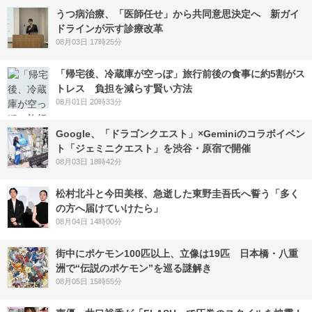
うつ病治療、「医師任せ」から共同意思決定へ 新ガイ
ドラインが示す診療改革
08月03日 17時25分
「帰宅後、冷蔵庫が空っぽ」旅行前後の食事に約5割がス
トレス 負担を減らす賢い方法
08月01日 20時33分
Google、「ドラゴンクエスト」×Geminiのコラボイベン
ト「ジェミニクエスト」を渋谷・原宿で開催
08月03日 18時42分
松村北斗と今田美桜、急逝した東野圭吾氏へ誓う「多く
の方へ届けていけたら」
08月04日 14時00分
街中にポケモン100匹以上、立像は19匹 日本橋・八重
洲で“伝説のポケモン”を巡る謎解き
08月05日 15時55分