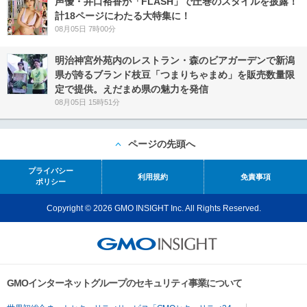
声優・井口裕香が「FLASH」で圧巻のスタイルを披露！
計18ページにわたる大特集に！
08月05日 7時00分
明治神宮外苑内のレストラン・森のビアガーデンで新潟
県が誇るブランド枝豆「つまりちゃまめ」を販売数量限
定で提供。えだまめ県の魅力を発信
08月05日 15時51分
ページの先頭へ
プライバシー
利用規約
免責事項
ポリシー
Copyright © 2026 GMO INSIGHT Inc. All Rights Reserved.
GMOインターネットグループのセキュリティ事業について