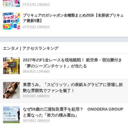
07月17日 13時00分
プリキュアのガシャポン全種類まとめ2026【名探偵プリキュ
ア最新9選】
07月16日 13時00分
エンタメ | アクセスランキング
2027年のF1全レースを現地観戦！ 航空券・宿泊費付き
「夢のシーズンチケット」が当たる
08月05日 17時48分
東雲うみ、「スピリッツ」の表紙＆グラビアに登場し妖
艶な雰囲気でファンを魅了！
08月03日 18時00分
なぜ59歳の三浦知良選手を起用？ ONODERA GROUP
と重なった「努力の積み重ね」
08月05日 16時00分