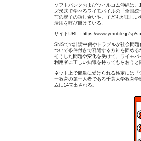
ソフトバンクおよびウィルコム沖縄は、
ズ形式で学べるワイモバイルの「全国統
前の親子の話し合いや、子どもが正しい
活用を呼び掛けている。
サイトURL：https://www.ymobile.jp/sp/s
SNSでの誹謗中傷やトラブルが社会問
ついて条件付きで容認する方針を固める
そうした問題や変化を受けて、ワイモバ
利用者に正しい知識を持ってもらおうと
ネット上で簡単に受けられる検定には「
ー教育の第一人者である千葉大学教育学
ムに14問出される。