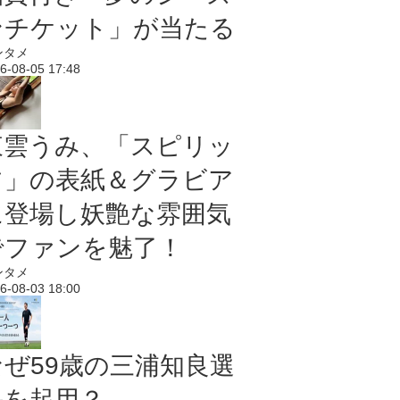
ンチケット」が当たる
ンタメ
6-08-05 17:48
東雲うみ、「スピリッ
ツ」の表紙＆グラビア
に登場し妖艶な雰囲気
でファンを魅了！
ンタメ
6-08-03 18:00
なぜ59歳の三浦知良選
手を起用？