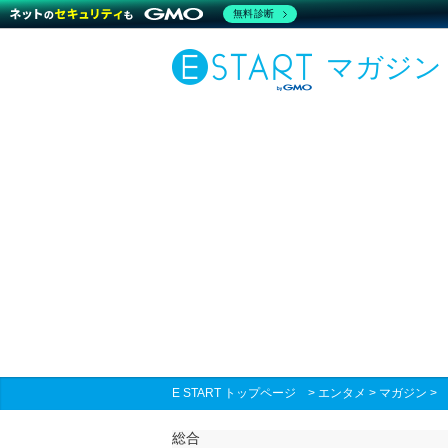
無料診断
マガジン
E START トップページ
>
エンタメ
>
マガジン
総合