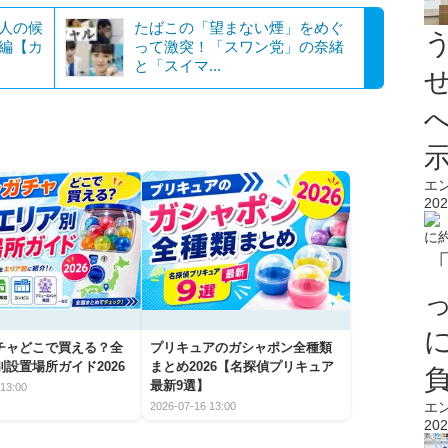
0人の候
たばこの「望まない煙」をめぐ
”編【カ
って激突！「スワン党」の奈緒
と「スイマ...
エ
202
チャどこで買える？全
プリキュアのガシャポン全種類
設置場所ガイド2026
まとめ2026【名探偵プリキュア
最新9選】
13:00
エ
2026-07-16 13:00
202