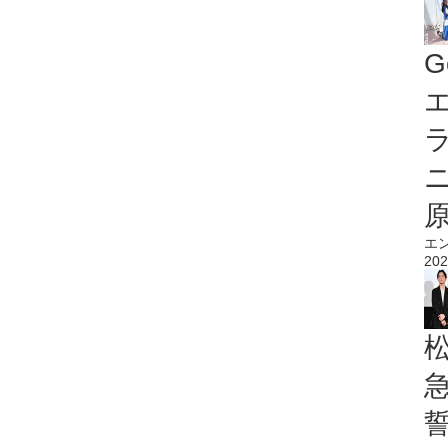
G
エ
エ
202