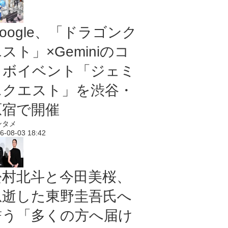
oogle、「ドラゴンク
スト」×Geminiのコ
ラボイベント「ジェミ
ニクエスト」を渋谷・
原宿で開催
ンタメ
6-08-03 18:42
松村北斗と今田美桜、
急逝した東野圭吾氏へ
誓う「多くの方へ届け