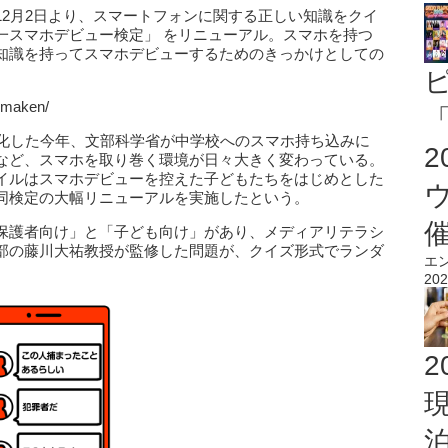
12月2日より、スマートフォンに関する正しい知識をクイ
一スマホデビュー検定」 をリニューアル。スマホを持つ
知識を持ってスマホデビューするためのきっかけとしての
umaken/
「
題化した今年、文部科学省が中学校へのスマホ持ち込みに
など、スマホを取り巻く環境が日々大きく変わっている。
イルはスマホデビューを控えた子どもたちをはじめとした
同検定の大幅リニューアルを実施したという。
保護者向け」と「子ども向け」があり、メディアリテラシ
部の藤川大祐教授が監修した問題が、クイズ形式でランダ
エ
202
2