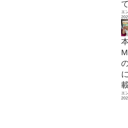
エ
202
M
エ
202