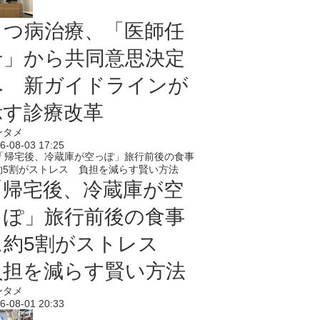
うつ病治療、「医師任
せ」から共同意思決定
へ 新ガイドラインが
示す診療改革
ンタメ
6-08-03 17:25
「帰宅後、冷蔵庫が空
っぽ」旅行前後の食事
に約5割がストレス
負担を減らす賢い方法
ンタメ
6-08-01 20:33