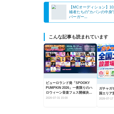
【MCオーディション】1
補者たちの”カバンの中身
バーガー...
こんな記事も読まれています
ピューロランド発「SPOOKY
PUMPKIN 2026」一夜限りのハ
ガチャガ
ロウィーン音楽フェス開催決
国エリア別
定！
2026-07-31 15:00
2026-07-17 