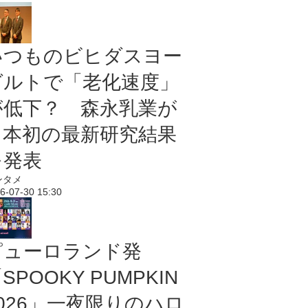
いつものビヒダスヨー
グルトで「老化速度」
が低下？ 森永乳業が
日本初の最新研究結果
を発表
ンタメ
6-07-30 15:30
ピューロランド発
SPOOKY PUMPKIN
2026」一夜限りのハロ