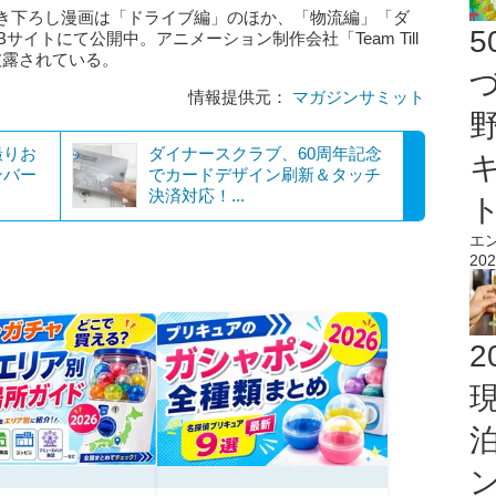
描き下ろし漫画は「ドライブ編」のほか、「物流編」「ダ
イトにて公開中。アニメーション制作会社「Team Till
披露されている。
情報提供元：
マガジンサミット
撮りお
ダイナースクラブ、60周年記念
ンバー
でカードデザイン刷新＆タッチ
決済対応！...
エ
202
2