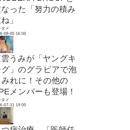
重なった「努力の積み
重ね」
ンタメ
6-08-05 16:00
東雲うみが「ヤングキ
ング」のグラビアで泡
まみれに！その他の
PPEメンバーも登場！
ンタメ
6-07-31 19:00
うつ病治療、「医師任