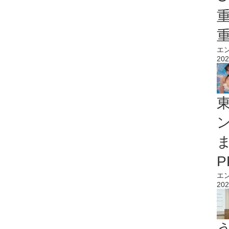
エ
202
エ
202