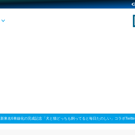
>
新東名6車線化の完成記念「犬と猫どっちも飼ってると毎日たのしい」コラボTwitt