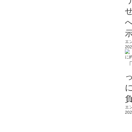
エ
202
エ
202