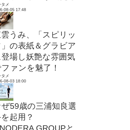
ンタメ
6-08-05 17:48
東雲うみ、「スピリッ
ツ」の表紙＆グラビア
に登場し妖艶な雰囲気
でファンを魅了！
ンタメ
6-08-03 18:00
なぜ59歳の三浦知良選
手を起用？
NODERA GROUPと