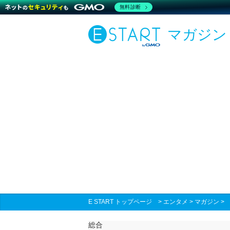
無料診断
マガジン
E START トップページ
>
エンタメ
>
マガジン
総合