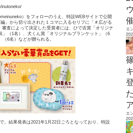
inutoneko/
ntomeinuneko）をフォローのうえ、特設WEBサイトで公開
ブ編」から切り出された１コマに入るセリフに「＃広がる
投稿。審査によって決定した受賞者には、ひで吉賞「オリジナ
エ
装」（1名）、犬くん賞「オリジナルブランケット」（6
202
」（6名）などが贈られる。
エ
202
時まで。結果発表は2021年1月22日ごろとなっており、特設