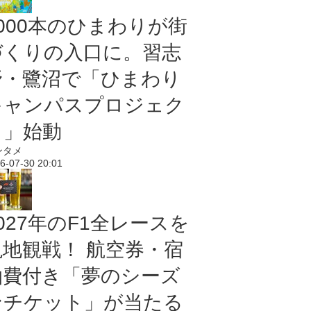
5000本のひまわりが街
づくりの入口に。習志
野・鷺沼で「ひまわり
キャンパスプロジェク
ト」始動
ンタメ
6-07-30 20:01
027年のF1全レースを
現地観戦！ 航空券・宿
泊費付き「夢のシーズ
ンチケット」が当たる