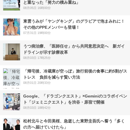
と重なった「努力の積み重ね」
08月05日 16時00分
東雲うみが「ヤングキング」のグラビアで泡まみれに！
その他のPPEメンバーも登場！
07月31日 19時00分
うつ病治療、「医師任せ」から共同意思決定へ 新ガイ
ドラインが示す診療改革
08月03日 17時25分
「帰宅後、冷蔵庫が空っぽ」旅行前後の食事に約5割がス
トレス 負担を減らす賢い方法
08月01日 20時33分
Google、「ドラゴンクエスト」×Geminiのコラボイベン
ト「ジェミニクエスト」を渋谷・原宿で開催
08月03日 18時42分
松村北斗と今田美桜、急逝した東野圭吾氏へ誓う「多く
の方へ届けていけたら」