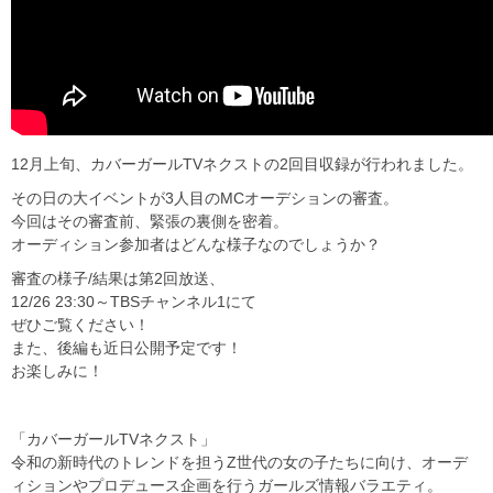
12月上旬、カバーガールTVネクストの2回目収録が行われました。
その日の大イベントが3人目のMCオーデションの審査。
今回はその審査前、緊張の裏側を密着。
オーディション参加者はどんな様子なのでしょうか？
審査の様子/結果は第2回放送、
12/26 23:30～TBSチャンネル1にて
ぜひご覧ください！
また、後編も近日公開予定です！
お楽しみに！
「カバーガールTVネクスト」
令和の新時代のトレンドを担うZ世代の女の子たちに向け、オーデ
ィションやプロデュース企画を行うガールズ情報バラエティ。