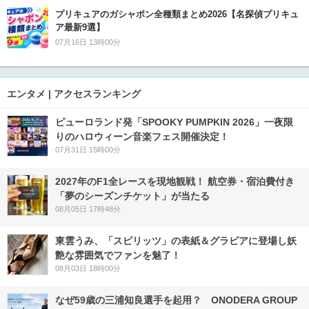
プリキュアのガシャポン全種類まとめ2026【名探偵プリキュ
ア最新9選】
07月16日 13時00分
エンタメ | アクセスランキング
ピューロランド発「SPOOKY PUMPKIN 2026」一夜限
りのハロウィーン音楽フェス開催決定！
07月31日 15時00分
2027年のF1全レースを現地観戦！ 航空券・宿泊費付き
「夢のシーズンチケット」が当たる
08月05日 17時48分
東雲うみ、「スピリッツ」の表紙＆グラビアに登場し妖
艶な雰囲気でファンを魅了！
08月03日 18時00分
なぜ59歳の三浦知良選手を起用？ ONODERA GROUP