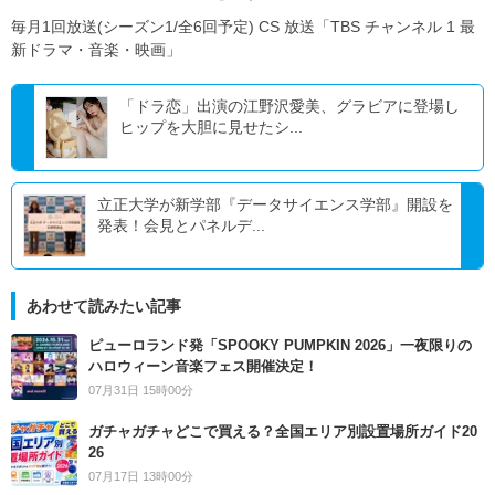
毎月1回放送(シーズン1/全6回予定) CS 放送「TBS チャンネル 1 最
新ドラマ・音楽・映画」
「ドラ恋」出演の江野沢愛美、グラビアに登場し
ヒップを大胆に見せたシ...
立正大学が新学部『データサイエンス学部』開設を
発表！会見とパネルデ...
あわせて読みたい記事
ピューロランド発「SPOOKY PUMPKIN 2026」一夜限りの
ハロウィーン音楽フェス開催決定！
07月31日 15時00分
ガチャガチャどこで買える？全国エリア別設置場所ガイド20
26
07月17日 13時00分