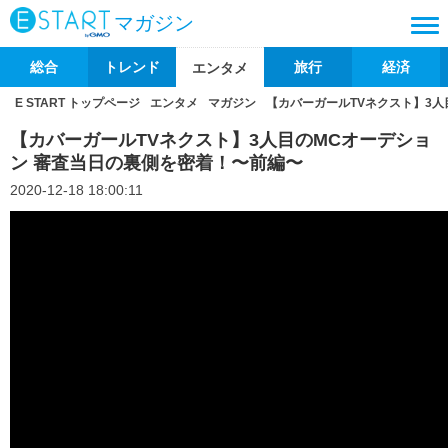
マガジン
総合
トレンド
旅行
経済
エンタメ
E START トップページ
エンタメ
マガジン
【カバーガールTVネクスト】3人
【カバーガールTVネクスト】3人目のMCオーデショ
ン 審査当日の裏側を密着！〜前編〜
2020-12-18 18:00:11