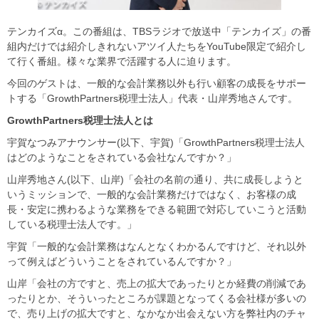
テンカイズα。この番組は、TBSラジオで放送中「テンカイズ」の番
組内だけでは紹介しきれないアツイ人たちをYouTube限定で紹介し
て行く番組。様々な業界で活躍する人に迫ります。
今回のゲストは、一般的な会計業務以外も行い顧客の成長をサポー
トする「GrowthPartners税理士法人」代表・山岸秀地さんです。
GrowthPartners
税理士法人とは
宇賀なつみアナウンサー(以下、宇賀)「GrowthPartners税理士法人
はどのようなことをされている会社なんですか？」
山岸秀地さん(以下、山岸)「会社の名前の通り、共に成長しようと
いうミッションで、一般的な会計業務だけではなく、お客様の成
長・安定に携わるような業務をできる範囲で対応していこうと活動
している税理士法人です。」
宇賀「一般的な会計業務はなんとなくわかるんですけど、それ以外
って例えばどういうことをされているんですか？」
山岸「会社の方ですと、売上の拡大であったりとか経費の削減であ
ったりとか、そういったところが課題となってくる会社様が多いの
で、売り上げの拡大ですと、なかなか出会えない方を弊社内のチャ