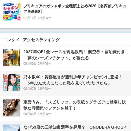
プリキュアのガシャポン全種類まとめ2026【名探偵プリキュ
ア最新9選】
07月16日 13時00分
エンタメ | アクセスランキング
2027年のF1全レースを現地観戦！ 航空券・宿泊費付き
「夢のシーズンチケット」が当たる
08月05日 17時48分
乃木坂46・賀喜遥香が週刊少年チャンピオンに登場！
「5年ぶん大人になった私を見ていただけたら」
08月07日 18時00分
東雲うみ、「スピリッツ」の表紙＆グラビアに登場し妖
艶な雰囲気でファンを魅了！
08月03日 18時00分
なぜ59歳の三浦知良選手を起用？ ONODERA GROUP