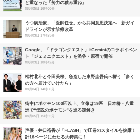
と重なった「努力の積み重ね」
08月05日 16時00分
うつ病治療、「医師任せ」から共同意思決定へ 新ガイ
ドラインが示す診療改革
08月03日 17時25分
Google、「ドラゴンクエスト」×Geminiのコラボイベン
ト「ジェミニクエスト」を渋谷・原宿で開催
08月03日 18時42分
松村北斗と今田美桜、急逝した東野圭吾氏へ誓う「多く
の方へ届けていけたら」
08月04日 14時00分
街中にポケモン100匹以上、立像は19匹 日本橋・八重
洲で“伝説のポケモン”を巡る謎解き
08月05日 15時55分
声優・井口裕香が「FLASH」で圧巻のスタイルを披露！
計18ページにわたる大特集に！