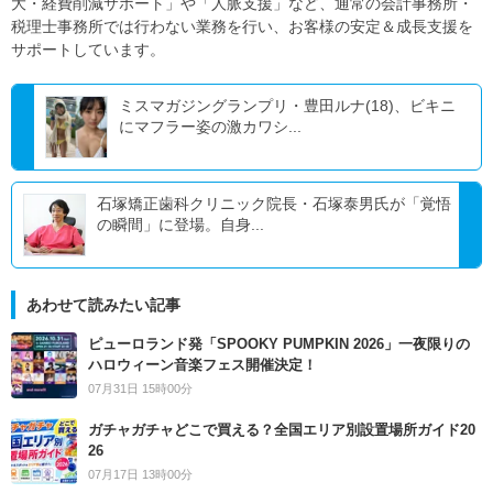
大・経費削減サポート」や「人脈支援」など、通常の会計事務所・
税理士事務所では行わない業務を行い、お客様の安定＆成長支援を
サポートしています。
ミスマガジングランプリ・豊田ルナ(18)、ビキニ
にマフラー姿の激カワシ...
石塚矯正歯科クリニック院長・石塚泰男氏が「覚悟
の瞬間」に登場。自身...
あわせて読みたい記事
ピューロランド発「SPOOKY PUMPKIN 2026」一夜限りの
ハロウィーン音楽フェス開催決定！
07月31日 15時00分
ガチャガチャどこで買える？全国エリア別設置場所ガイド20
26
07月17日 13時00分