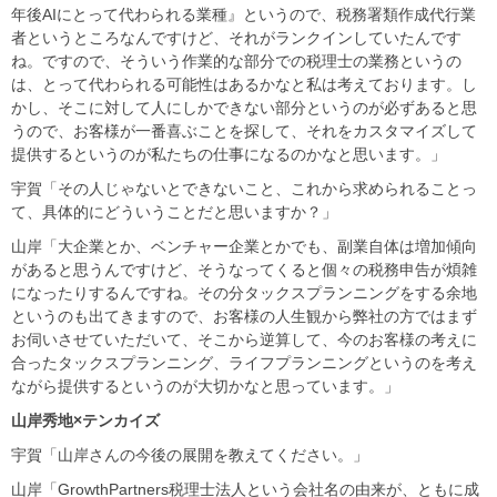
年後AIにとって代わられる業種』というので、税務署類作成代行業
者というところなんですけど、それがランクインしていたんです
ね。ですので、そういう作業的な部分での税理士の業務というの
は、とって代わられる可能性はあるかなと私は考えております。し
かし、そこに対して人にしかできない部分というのが必ずあると思
うので、お客様が一番喜ぶことを探して、それをカスタマイズして
提供するというのが私たちの仕事になるのかなと思います。」
宇賀「その人じゃないとできないこと、これから求められることっ
て、具体的にどういうことだと思いますか？」
山岸「大企業とか、ベンチャー企業とかでも、副業自体は増加傾向
があると思うんですけど、そうなってくると個々の税務申告が煩雑
になったりするんですね。その分タックスプランニングをする余地
というのも出てきますので、お客様の人生観から弊社の方ではまず
お伺いさせていただいて、そこから逆算して、今のお客様の考えに
合ったタックスプランニング、ライフプランニングというのを考え
ながら提供するというのが大切かなと思っています。」
山岸秀地×
テンカイズ
宇賀「山岸さんの今後の展開を教えてください。」
山岸「GrowthPartners税理士法人という会社名の由来が、ともに成