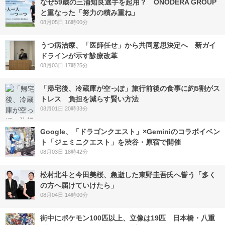
なぜ59歳の三浦知良選手を起用？ ONODERA GROUP
と重なった「努力の積み重ね」
08月05日 16時00分
うつ病治療、「医師任せ」から共同意思決定へ 新ガイ
ドラインが示す診療改革
08月03日 17時25分
「帰宅後、冷蔵庫が空っぽ」旅行前後の食事に約5割がス
トレス 負担を減らす賢い方法
08月01日 20時33分
Google、「ドラゴンクエスト」×Geminiのコラボイベン
ト「ジェミニクエスト」を渋谷・原宿で開催
08月03日 18時42分
松村北斗と今田美桜、急逝した東野圭吾氏へ誓う「多く
の方へ届けていけたら」
08月04日 14時00分
街中にポケモン100匹以上、立像は19匹 日本橋・八重