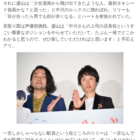
それに盛山は「少女漫画から飛び出てきたような人。最初タキシー
ド仮面かな？と思った」と中川のルックスに惚れぼれ。リリーも
「目が合ったら男でも顔が赤くなる」とハートを射抜かれていた。
見取り図は声優初挑戦。盛山は「中川さんの上司の店長役というす
ごい重要なポジションをやらせていただいて。たぶん一発でどこか
わかると思うので、ぜひ探していただければと思います」と手応え
アリ。
一言しかしゃべらない駅員という役どころのリリーは「一言なんで
すが監督に20テイクくらいやらせていただいて、すごいありがたい