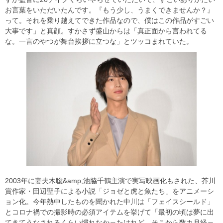
お言葉をいただいたんです。『もう少し、うまくできませんか？』
って。それを乗り越えてできた作品なので、僕はこの作品がすごい
大事です」と真顔。すかさず盛山からは「真正面から言われてる
な。一言のやつが舞台挨拶に立つな」とツッコまれていた。
2003年に妻夫木聡&amp;池脇千鶴主演で実写映画化もされた、芥川
賞作家・田辺聖子による小説「ジョゼと虎と魚たち」をアニメーシ
ョン化。今年熱中したものを聞かれた中川は「フェイスシールド」
とコロナ禍での撮影時の必須アイテムを挙げて「最初の頃は夢に出
てきてうなされるくらい慣れなかったけれど、そこから数カ月経っ