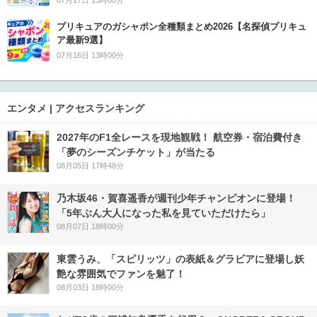
プリキュアのガシャポン全種類まとめ2026【名探偵プリキュ
ア最新9選】
07月16日 13時00分
エンタメ | アクセスランキング
2027年のF1全レースを現地観戦！ 航空券・宿泊費付き
「夢のシーズンチケット」が当たる
08月05日 17時48分
乃木坂46・賀喜遥香が週刊少年チャンピオンに登場！
「5年ぶん大人になった私を見ていただけたら」
08月07日 18時00分
東雲うみ、「スピリッツ」の表紙＆グラビアに登場し妖
艶な雰囲気でファンを魅了！
08月03日 18時00分