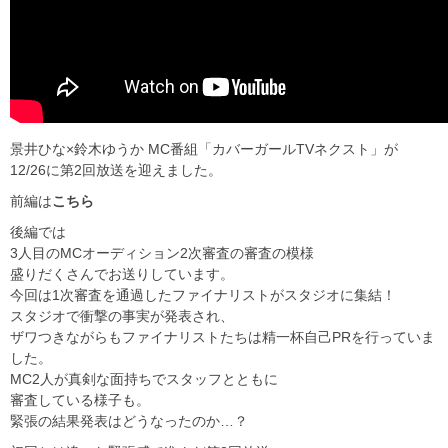
景井ひな×鈴木ゆうか MC番組「カバーガールTVネクスト」が
12/26に第2回放送を迎えました。
前編は
こちら
後編では
3人目のMCオーディション2次審査の審査の模様
盛りだくさんでお送りしています。
今回は1次審査を通過したファイナリストがスタジオに集結！
スタジオで衝撃の事実が発表され、
ザワつきながらもファイナリストたちは精一杯自己PRを行っていま
した。
MC2人が真剣な面持ちでスタッフとともに
審査している様子も。
緊張の結果発表はどうなったのか…？