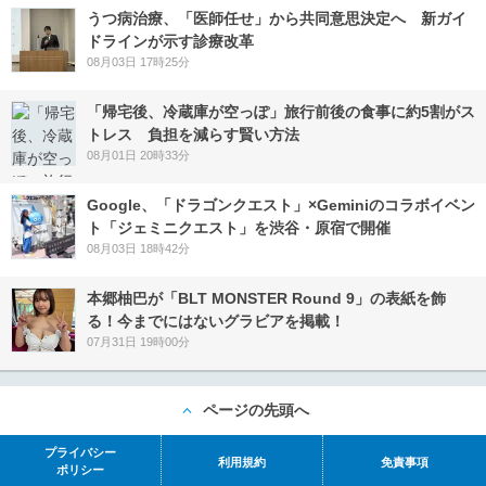
うつ病治療、「医師任せ」から共同意思決定へ 新ガイ
ドラインが示す診療改革
08月03日 17時25分
「帰宅後、冷蔵庫が空っぽ」旅行前後の食事に約5割がス
トレス 負担を減らす賢い方法
08月01日 20時33分
Google、「ドラゴンクエスト」×Geminiのコラボイベン
ト「ジェミニクエスト」を渋谷・原宿で開催
08月03日 18時42分
本郷柚巴が「BLT MONSTER Round 9」の表紙を飾
る！今までにはないグラビアを掲載！
07月31日 19時00分
ページの先頭へ
プライバシー
利用規約
免責事項
ポリシー