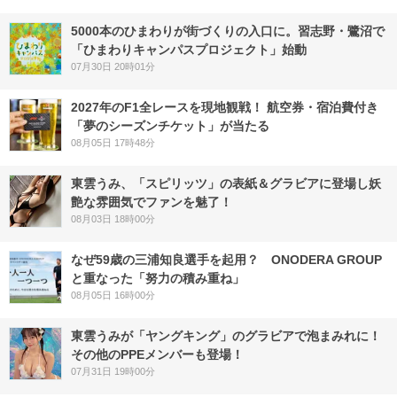
5000本のひまわりが街づくりの入口に。習志野・鷺沼で
「ひまわりキャンパスプロジェクト」始動
07月30日 20時01分
2027年のF1全レースを現地観戦！ 航空券・宿泊費付き
「夢のシーズンチケット」が当たる
08月05日 17時48分
東雲うみ、「スピリッツ」の表紙＆グラビアに登場し妖
艶な雰囲気でファンを魅了！
08月03日 18時00分
なぜ59歳の三浦知良選手を起用？ ONODERA GROUP
と重なった「努力の積み重ね」
08月05日 16時00分
東雲うみが「ヤングキング」のグラビアで泡まみれに！
その他のPPEメンバーも登場！
07月31日 19時00分