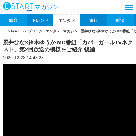
マガジン
総合
トレンド
旅行
経済
エンタメ
E START トップページ
エンタメ
マガジン
景井ひな×鈴木ゆうか MC番組「
景井ひな×鈴木ゆうか MC番組「カバーガールTVネク
スト」第2回放送の模様をご紹介 後編
2020-12-28 14:48:28