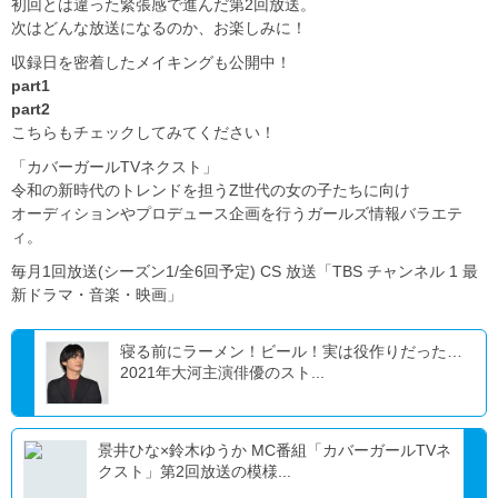
初回とは違った緊張感で進んだ第2回放送。
次はどんな放送になるのか、お楽しみに！
収録日を密着したメイキングも公開中！
part1
part2
こちらもチェックしてみてください！
「カバーガールTVネクスト」
令和の新時代のトレンドを担うZ世代の女の子たちに向け
オーディションやプロデュース企画を行うガールズ情報バラエテ
ィ。
毎月1回放送(シーズン1/全6回予定) CS 放送「TBS チャンネル 1 最
新ドラマ・音楽・映画」
寝る前にラーメン！ビール！実は役作りだった…
2021年大河主演俳優のスト...
景井ひな×鈴木ゆうか MC番組「カバーガールTVネ
クスト」第2回放送の模様...