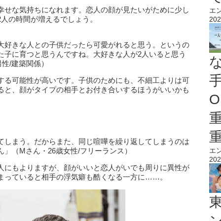
幸せな気持ちになれます。恋人の顔が見たいがために少し
エ
2人の時間が増えるでしょう。
202
大好きな人との子供だったら可愛がれると思う。というの
た子に育つと思うんですね。大好きな人が2人いると思う
男性/建築関係）
する可能性が高いです。子供のためにも、不細工よりは可
ると、顔がタイプの相手とお付き合いするほうがいいかも
O
てしまう。だからまた、同じ喧嘩を繰り返してしまうのは
」（Mさん・26歳女性/フリーランス）
エ
202
人にもよりますが、顔がいいと恋人がいでも周りに異性が
まっていると相手の浮気癖も酷くなる一方に……。