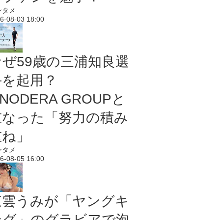
ンタメ
6-08-03 18:00
なぜ59歳の三浦知良選
手を起用？
NODERA GROUPと
重なった「努力の積み
重ね」
ンタメ
6-08-05 16:00
東雲うみが「ヤングキ
ング」のグラビアで泡