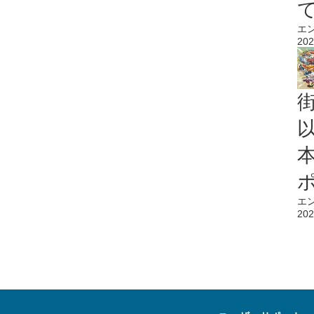
エ
202
エ
202