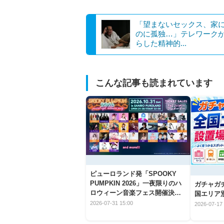
「望まないセックス、家
のに孤独…」テレワーク
らした精神的...
こんな記事も読まれています
ピューロランド発「SPOOKY
PUMPKIN 2026」一夜限りのハ
ガチャガ
ロウィーン音楽フェス開催決
国エリア別
定！
2026-07-31 15:00
2026-07-17 