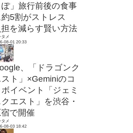
っぽ」旅行前後の食事
に約5割がストレス
負担を減らす賢い方法
ンタメ
6-08-01 20:33
oogle、「ドラゴンク
スト」×Geminiのコ
ラボイベント「ジェミ
ニクエスト」を渋谷・
原宿で開催
ンタメ
6-08-03 18:42