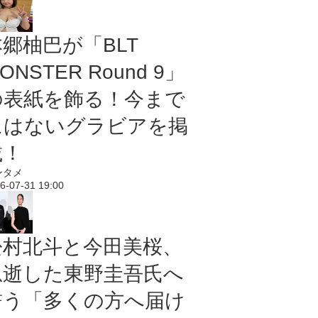
本郷柚巴が「BLT
ONSTER Round 9」
の表紙を飾る！今まで
にはないグラビアを掲
載！
ンタメ
6-07-31 19:00
松村北斗と今田美桜、
急逝した東野圭吾氏へ
誓う「多くの方へ届け