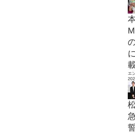
M
エ
202