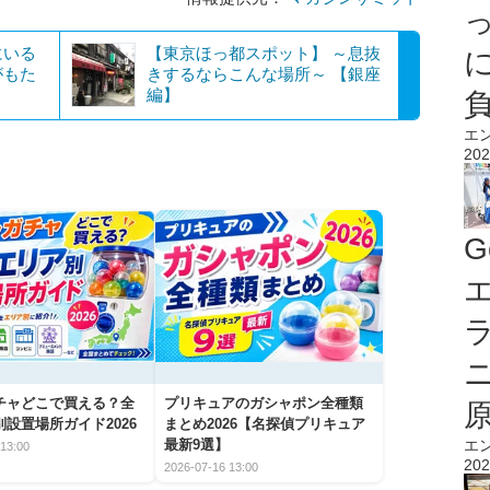
にいる
【東京ほっ都スポット】 ～息抜
がもた
きするならこんな場所～ 【銀座
編】
エ
202
G
エ
チャどこで買える？全
プリキュアのガシャポン全種類
設置場所ガイド2026
まとめ2026【名探偵プリキュア
エ
最新9選】
13:00
202
2026-07-16 13:00