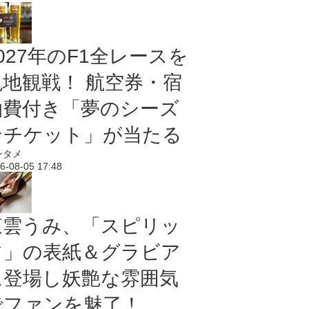
027年のF1全レースを
現地観戦！ 航空券・宿
泊費付き「夢のシーズ
ンチケット」が当たる
ンタメ
6-08-05 17:48
東雲うみ、「スピリッ
ツ」の表紙＆グラビア
に登場し妖艶な雰囲気
でファンを魅了！