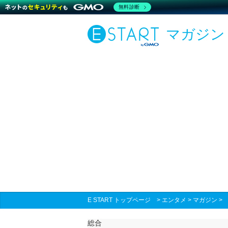
無料診断
マガジン
E START トップページ
>
エンタメ
>
マガジン
総合