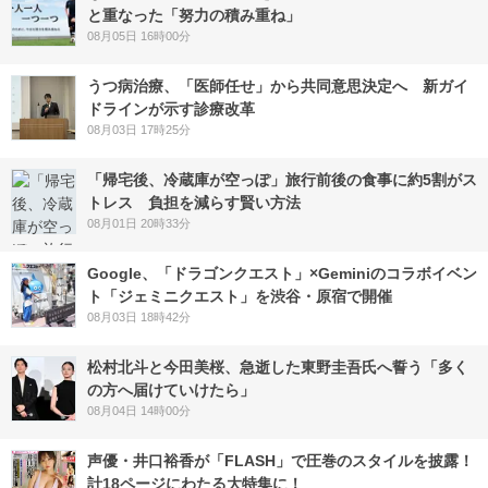
と重なった「努力の積み重ね」
08月05日 16時00分
うつ病治療、「医師任せ」から共同意思決定へ 新ガイ
ドラインが示す診療改革
08月03日 17時25分
「帰宅後、冷蔵庫が空っぽ」旅行前後の食事に約5割がス
トレス 負担を減らす賢い方法
08月01日 20時33分
Google、「ドラゴンクエスト」×Geminiのコラボイベン
ト「ジェミニクエスト」を渋谷・原宿で開催
08月03日 18時42分
松村北斗と今田美桜、急逝した東野圭吾氏へ誓う「多く
の方へ届けていけたら」
08月04日 14時00分
声優・井口裕香が「FLASH」で圧巻のスタイルを披露！
計18ページにわたる大特集に！