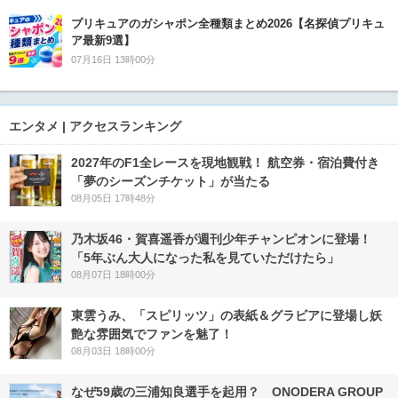
プリキュアのガシャポン全種類まとめ2026【名探偵プリキュ
ア最新9選】
07月16日 13時00分
エンタメ | アクセスランキング
2027年のF1全レースを現地観戦！ 航空券・宿泊費付き
「夢のシーズンチケット」が当たる
08月05日 17時48分
乃木坂46・賀喜遥香が週刊少年チャンピオンに登場！
「5年ぶん大人になった私を見ていただけたら」
08月07日 18時00分
東雲うみ、「スピリッツ」の表紙＆グラビアに登場し妖
艶な雰囲気でファンを魅了！
08月03日 18時00分
なぜ59歳の三浦知良選手を起用？ ONODERA GROUP