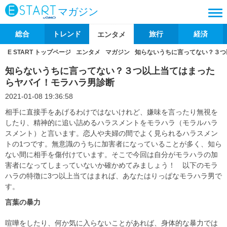
マガジン
総合
トレンド
旅行
経済
エンタメ
E START トップページ
エンタメ
マガジン
知らないうちに言ってない？３つ
知らないうちに言ってない？３つ以上当てはまった
らヤバイ！モラハラ男診断
2021-01-08 19:36:58
相手に直接手をあげるわけではないけれど、嫌味を言ったり無視を
したり、精神的に追い詰めるハラスメントをモラハラ（モラルハラ
スメント）と言います。恋人や夫婦の間でよく見られるハラスメン
トの1つです。無意識のうちに加害者になっていることが多く、知ら
ない間に相手を傷付けています。そこで今回は自分がモラハラの加
害者になってしまっていないか確かめてみましょう！ 以下のモラ
ハラの特徴に3つ以上当てはまれば、あなたはりっぱなモラハラ男で
す。
言葉の暴力
喧嘩をしたり、何か気に入らないことがあれば、身体的な暴力では