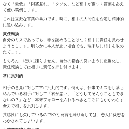
なく「最低」「阿婆擦れ」「クソ女」など相手が傷つく言葉をあえ
て使い罵倒します。
これは立派な言葉の暴力です。時に、相手の人間性を否定し精神的
に追い込みます。
責任転換
自分のミスであっても、非を認めることはなく相手に責任を負わせ
ようとします。明らかに本人が悪い場合でも、理不尽に相手を攻め
たてます。
もちろん、絶対に謝りません。自分の都合の良いように正当化し、
責任転換しては相手に責任を押し付けます。
常に批判的
相手の意見に対して常に批判的です。例えば、仕事でミスをし落ち
込んでいる相手に対して「君が悪い」「どうしてそんなこともでき
ないの？」など、本来フォローを入れるべきところにもかかわらず
全力で相手を批判します。
共感性にも欠けているのでKYな発言を繰り返しては、恋人に愛想を
尽かされてしまいます。