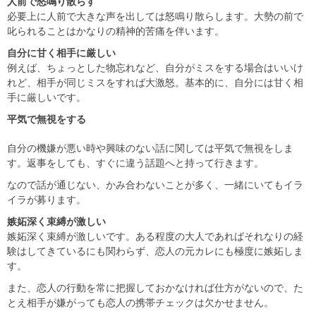
人前で怒鳴り散らす
必要上に人前で大きな声を出しては怒鳴り散らします。大勢の前で
叱られることはかなりの精神的苦痛を伴います。
自分に甘く相手に厳しい
例えば、ちょっとした物忘れなど、自分がミスをする場合はいいけ
れど、相手が同じミスをすれば大激怒。基本的に、自分には甘く相
手に厳しいです。
平気で無視をする
自分の機嫌が悪い時や興味のない話に関しては平気で無視をしま
す。返事をしても、すぐに違う話題へと持って行きます。
なので話が通じない、かみ合わないことが多く、一緒にいてもイラ
イラが募ります。
嫉妬深く束縛が激しい
嫉妬深く束縛が激しいです。ある程度の大人であればそれなりの経
験はしてきているにも関わらず、恋人の元カレにも極度に嫉妬しま
す。
また、恋人の行動を常に把握しておかなければ仕方がないので、た
とえ相手が嫌がっても恋人の携帯チェックは欠かせません。