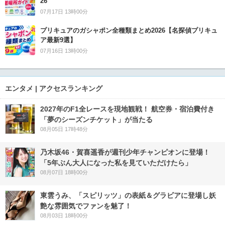
26
07月17日 13時00分
プリキュアのガシャポン全種類まとめ2026【名探偵プリキュ
ア最新9選】
07月16日 13時00分
エンタメ | アクセスランキング
2027年のF1全レースを現地観戦！ 航空券・宿泊費付き
「夢のシーズンチケット」が当たる
08月05日 17時48分
乃木坂46・賀喜遥香が週刊少年チャンピオンに登場！
「5年ぶん大人になった私を見ていただけたら」
08月07日 18時00分
東雲うみ、「スピリッツ」の表紙＆グラビアに登場し妖
艶な雰囲気でファンを魅了！
08月03日 18時00分