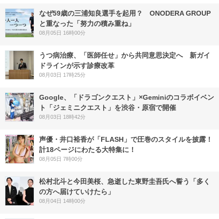
なぜ59歳の三浦知良選手を起用？ ONODERA GROUP
と重なった「努力の積み重ね」
08月05日 16時00分
うつ病治療、「医師任せ」から共同意思決定へ 新ガイ
ドラインが示す診療改革
08月03日 17時25分
Google、「ドラゴンクエスト」×Geminiのコラボイベン
ト「ジェミニクエスト」を渋谷・原宿で開催
08月03日 18時42分
声優・井口裕香が「FLASH」で圧巻のスタイルを披露！
計18ページにわたる大特集に！
08月05日 7時00分
松村北斗と今田美桜、急逝した東野圭吾氏へ誓う「多く
の方へ届けていけたら」
08月04日 14時00分