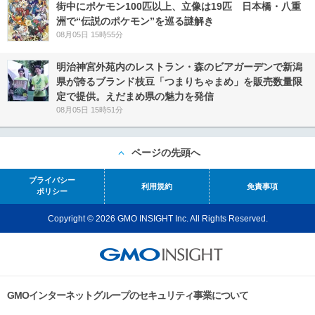
街中にポケモン100匹以上、立像は19匹 日本橋・八重
洲で“伝説のポケモン”を巡る謎解き
08月05日 15時55分
明治神宮外苑内のレストラン・森のビアガーデンで新潟
県が誇るブランド枝豆「つまりちゃまめ」を販売数量限
定で提供。えだまめ県の魅力を発信
08月05日 15時51分
ページの先頭へ
プライバシー
利用規約
免責事項
ポリシー
Copyright © 2026 GMO INSIGHT Inc. All Rights Reserved.
GMOインターネットグループのセキュリティ事業について