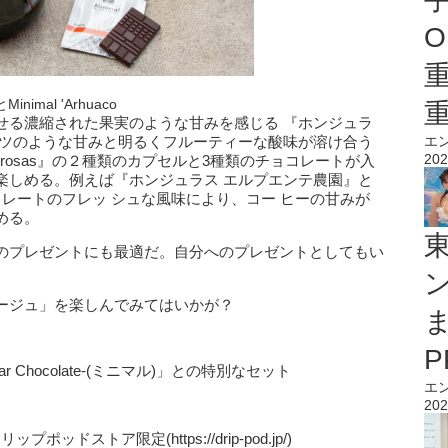
O
mal 'Arhuaco
せる濃縮された果実のような甘みを感じる 『ホンジュラ
ッツのような甘みと明るくフルーティーな酸味が溶け合う
エ
202
o de rosas』の２種類のカプセルと3種類のチョコレートが入
しめる。例えば『ホンジュラス エルプエンテ農園』と
とチョコレートのフレッ シュな風味により、コー ヒーの甘みが
める。
のプレゼントにも最適だ。自分へのプレゼントとしてもい
ージュ」を楽しんでみてはいかが？
Bar Chocolate-(ミニマル)」との特別なセット
エ
202
ッドストア限定(https://drip-pod.jp/)