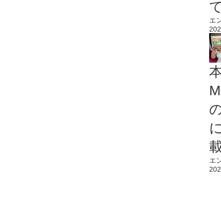
エ
202
M
エ
202