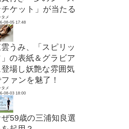
ンチケット」が当たる
ンタメ
6-08-05 17:48
東雲うみ、「スピリッ
ツ」の表紙＆グラビア
に登場し妖艶な雰囲気
でファンを魅了！
ンタメ
6-08-03 18:00
なぜ59歳の三浦知良選
手を起用？