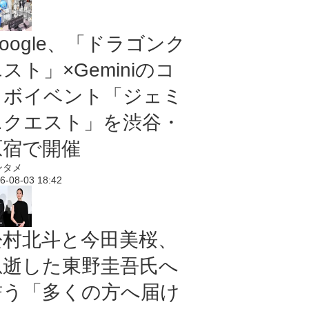
oogle、「ドラゴンク
スト」×Geminiのコ
ラボイベント「ジェミ
ニクエスト」を渋谷・
原宿で開催
ンタメ
6-08-03 18:42
松村北斗と今田美桜、
急逝した東野圭吾氏へ
誓う「多くの方へ届け