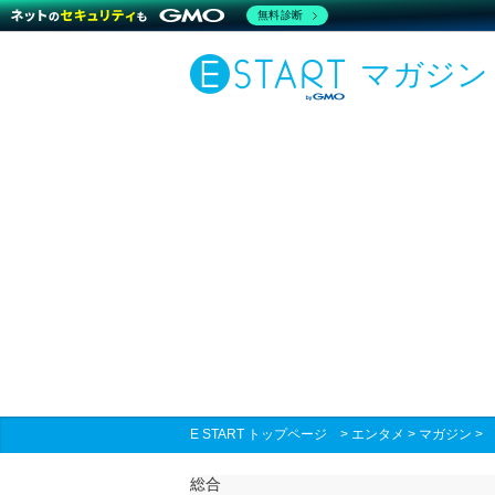
無料診断
マガジン
E START トップページ
>
エンタメ
>
マガジン
総合