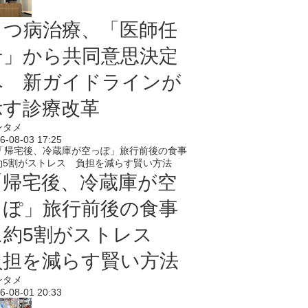
うつ病治療、「医師任
せ」から共同意思決定
へ 新ガイドラインが
示す診療改革
ンタメ
6-08-03 17:25
「帰宅後、冷蔵庫が空
っぽ」旅行前後の食事
に約5割がストレス
負担を減らす賢い方法
ンタメ
6-08-01 20:33