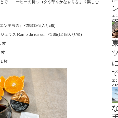
うことで、コーヒーの持つコクや華やかな香りをより楽しむ
エ
202
゚エンテ農園』×2箱(12個入り/箱)
゙ュラス Ramo de rosas』×1 箱(12 個入り/箱)
1 枚
 枚
1 枚
エ
202