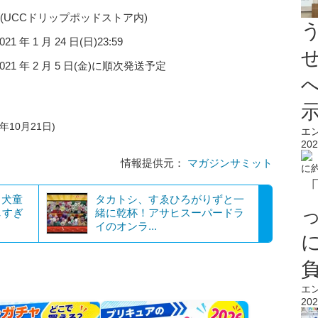
imal/(UCCドリップポッドストア内)
 年 1 月 24 日(日)23:59
021 年 2 月 5 日(金)に順次発送予定
年10月21日)
エ
202
情報提供元：
マガジンサミット
・犬童
タカトシ、すゑひろがりずと一
しすぎ
緒に乾杯！アサヒスーパードラ
イのオンラ...
エ
202