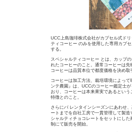
UCC上島珈琲株式会社がカプセル式ドリッ
ティコーヒー のみを使用した専用カプセ
する。
スペシャルティコーヒー とは、カップ
れたコーヒーのこと。通常コーヒーは先物取
コーヒーは品質本位で都度価格を決め取
コーヒーは加工方法、栽培環境によって味
ンテ農園』は、UCCのコーヒー鑑定士か
おり、コーヒーは本来果実であるという
特徴とのこと。
さらにバ レンタインシーズンにあわせ
ートまでを自社工房で一貫管理して製造するブラント
シャルティチョコレートをセットにした商品を、1
制にて販売を開始。