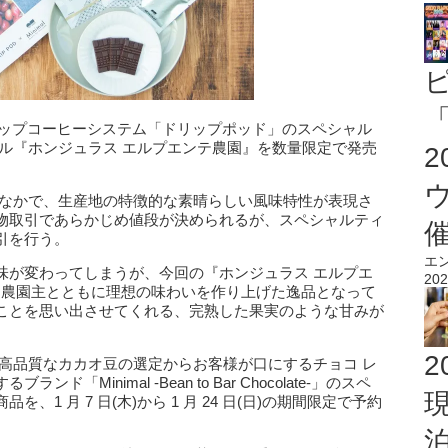
「
プコーヒーシステム「ドリップポッド」のスペシャル
ル『ホンジュラス エルプエンテ農園』を数量限定で発売
のなかで、生産地の特徴的な素晴らしい風味特性が表現さ
引であらかじめ値段が決められるが、スペシャルティ
引を行う。
エ
が変わってしまうが、今回の『ホンジュラス エルプエ
202
゙ 農園主とともに理想の味わいを作り上げた逸品となって
ことを思い出させてくれる、完熟した果実のような甘みが
2
、高品質なカカオ豆の選定からお客様が口にするチョコ レ
゙「Minimal -Bean to Bar Chocolate-」のスペ
 月 7 日(木)から 1 月 24 日(日)の期間限定で予約