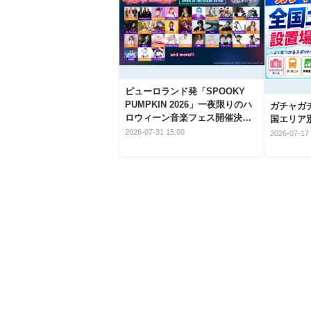
ピューロランド発「SPOOKY
PUMPKIN 2026」一夜限りのハ
ガチャガ
ロウィーン音楽フェス開催決
国エリア別
定！
2026-07-31 15:00
2026-07-17 