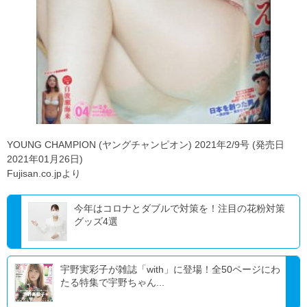
YOUNG CHAMPION (ヤングチャンピオン) 2021年2/9号 (発売日
2021年01月26日)
Fujisan.co.jpより
今年はコロナとダブルで対策を！注目の花粉対策
グッズ4選
宇野実彩子が雑誌「with」に登場！全50ページにわ
たる特集で宇野ちゃん...