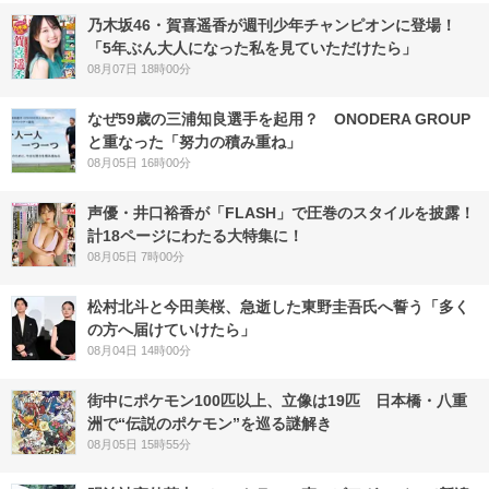
乃木坂46・賀喜遥香が週刊少年チャンピオンに登場！
「5年ぶん大人になった私を見ていただけたら」
08月07日 18時00分
なぜ59歳の三浦知良選手を起用？ ONODERA GROUP
と重なった「努力の積み重ね」
08月05日 16時00分
声優・井口裕香が「FLASH」で圧巻のスタイルを披露！
計18ページにわたる大特集に！
08月05日 7時00分
松村北斗と今田美桜、急逝した東野圭吾氏へ誓う「多く
の方へ届けていけたら」
08月04日 14時00分
街中にポケモン100匹以上、立像は19匹 日本橋・八重
洲で“伝説のポケモン”を巡る謎解き
08月05日 15時55分