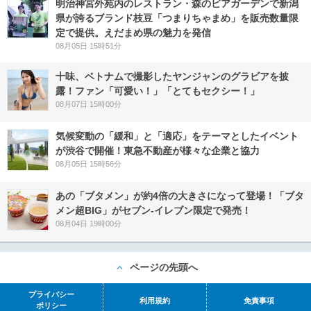
明治神宮外苑内のレストラン・森のビアガーデンで新潟
県が誇るブランド枝豆「つまりちゃまめ」を販売数量限
定で提供。えだまめ県の魅力を発信
08月05日 15時51分
十味、ベトナムで撮影したヤンジャンのグラビアを披
露！ファン「可愛い！」「とてもセクシー！」
08月07日 15時00分
気候変動の「緩和」と「適応」をテーマとしたイベント
が渋谷で開催！東急不動産が様々な企業と協力
08月05日 15時56分
あの「ブタメン」が約4倍の大きさになって登場！「ブタ
メン超BIG」がセブン‐イレブン限定で発売！
08月04日 19時00分
ページの先頭へ
プライバシー
利用規約
免責事項
ポリシー