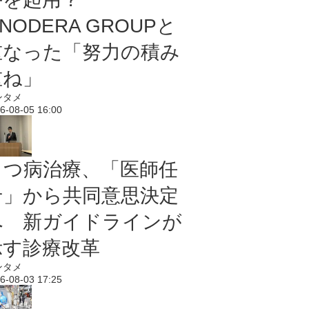
NODERA GROUPと
重なった「努力の積み
重ね」
ンタメ
6-08-05 16:00
うつ病治療、「医師任
せ」から共同意思決定
へ 新ガイドラインが
示す診療改革
ンタメ
6-08-03 17:25