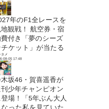
027年のF1全レースを
現地観戦！ 航空券・宿
泊費付き「夢のシーズ
ンチケット」が当たる
ンタメ
6-08-05 17:48
乃木坂46・賀喜遥香が
週刊少年チャンピオン
に登場！「5年ぶん大人
になった私を見ていた