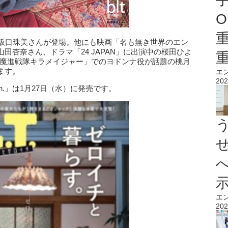
O
ら阪口珠美さんが登場。他にも映画「名も無き世界のエン
田杏奈さん、ドラマ「24 JAPAN」に出演中の桜田ひよ
「魔進戦隊キラメイジャー」でのヨドンナ役が話題の桃月
ます。
エ
202
ph.」は1月27日（水）に発売です。
エ
202