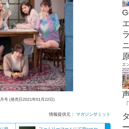
G
エ
エ
202
月号 (発売日2021年01月22日)
情報提供元：
マガジンサミット
」に登
ファミリーマートにて“Bean to