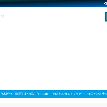
>
乃木坂46・梅澤美波が雑誌「blt graph.」の表紙を飾る！グラビアでは様々な表情