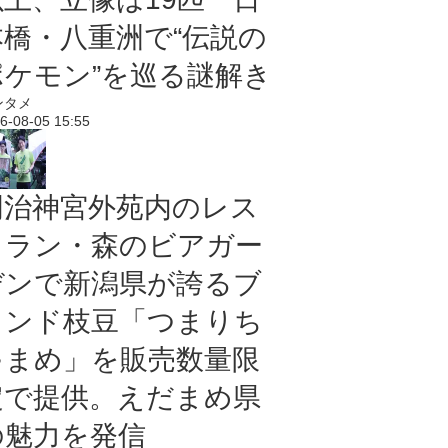
本橋・八重洲で“伝説の
ポケモン”を巡る謎解き
ンタメ
6-08-05 15:55
明治神宮外苑内のレス
トラン・森のビアガー
デンで新潟県が誇るブ
ランド枝豆「つまりち
ゃまめ」を販売数量限
定で提供。えだまめ県
の魅力を発信