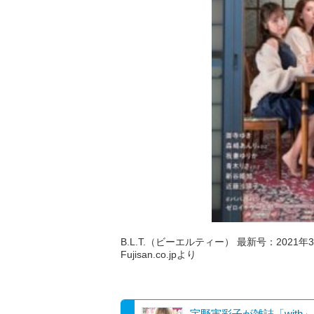
B.L.T.（ビーエルティー） 最新号：2021年3
Fujisan.co.jpより
宇野実彩子が雑誌「with