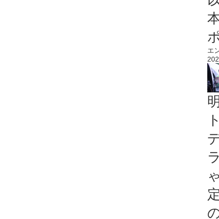
エ
202