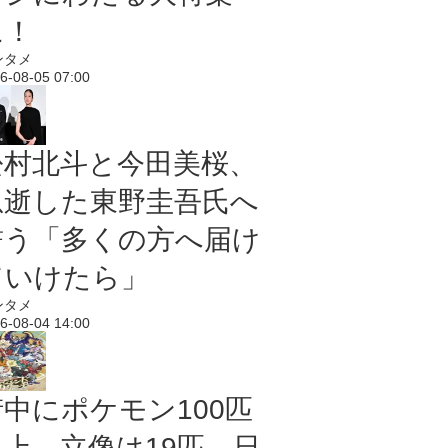
に！
ンタメ
6-08-05 07:00
松村北斗と今田美桜、
急逝した東野圭吾氏へ
誓う「多くの方へ届け
ていけたら」
ンタメ
6-08-04 14:00
街中にポケモン100匹
以上、立像は19匹 日