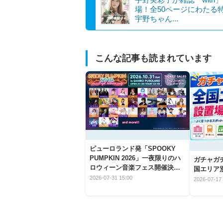
場！全50ページにわたる
宇野ちゃん...
こんな記事も読まれています
ピューロランド発「SPOOKY
PUMPKIN 2026」一夜限りのハ
ガチャガ
ロウィーン音楽フェス開催決
国エリア別
定！
2026-07-31 15:00
2026-07-17 