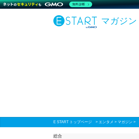
無料診断
マガジン
E START トップページ
>
エンタメ
>
マガジン
総合