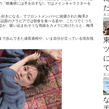
の「映像研には手を出すな!」ではメインキャラクターを
エ
は僕を好きになる」でフロントメンバーに抜擢された梅澤さ
202
。誌面のグラビアでは朝食を食べる姿や、こたつでくつろ
ほか、吸い込まれそうな視線をカメラに向けたりと、梅澤
まで歩んできた成長過程や、いま自分が立っている現在地
エ
202