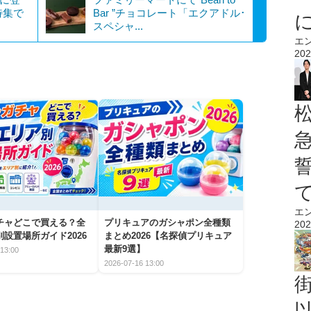
特集で
Bar ”チョコレート「エクアドル･
スペシャ...
エ
202
エ
チャどこで買える？全
プリキュアのガシャポン全種類
202
設置場所ガイド2026
まとめ2026【名探偵プリキュア
最新9選】
13:00
2026-07-16 13:00