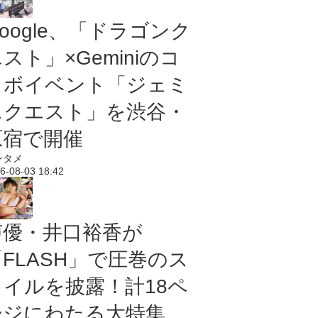
oogle、「ドラゴンク
スト」×Geminiのコ
ラボイベント「ジェミ
ニクエスト」を渋谷・
原宿で開催
ンタメ
6-08-03 18:42
声優・井口裕香が
「FLASH」で圧巻のス
タイルを披露！計18ペ
ージにわたる大特集