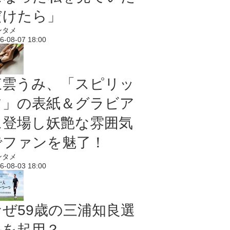
だけたら」
ンタメ
6-08-07 18:00
東雲うみ、「スピリッ
ツ」の表紙＆グラビア
に登場し妖艶な雰囲気
でファンを魅了！
ンタメ
6-08-03 18:00
なぜ59歳の三浦知良選
手を起用？