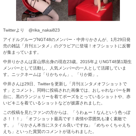
Twitterより @rika_nakai823
アイドルグループNGT48のメンバー・中井りかさんが、1月29日発
売の雑誌「月刊エンタメ」のグラビアに登場！オフショットに反響
が集まっています。
中井りかさんは富山県出身の現在23歳。2015年よりNGT48第1期生
メンバーとして活動し、人気メンバーの一人として活躍していま
す。ニックネームは「りかちゃん」、「りか姫」。
中井さんは29日、Twitterを更新し「月刊エンタメオフショットで
す」とコメント。同時に投稿された画像では、おしゃれなバーを舞
台に、黒のランジェリーを着てポーズをとっているショットや、赤
いビキニを着ているショットなどが披露されました。
この投稿を見たファンの方からは、「うわぁー！なんという色っぽ
さ！！！」「オフショット最高です！表情や雰囲気も凄く素敵で
す。」「りかさん本当にスタイル良いですね」「めちゃくちゃえち
えち」といった賞賛のコメントが送られました。