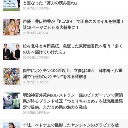
と重なった「努力の積み重ね」
08月05日 16時00分
声優・井口裕香が「FLASH」で圧巻のスタイルを披露！
計18ページにわたる大特集に！
08月05日 7時00分
松村北斗と今田美桜、急逝した東野圭吾氏へ誓う「多く
の方へ届けていけたら」
08月04日 14時00分
街中にポケモン100匹以上、立像は19匹 日本橋・八重
洲で“伝説のポケモン”を巡る謎解き
08月05日 15時55分
明治神宮外苑内のレストラン・森のビアガーデンで新潟
県が誇るブランド枝豆「つまりちゃまめ」を販売数量限
定で提供。えだまめ県の魅力を発信
08月05日 15時51分
十味、ベトナムで撮影したヤンジャンのグラビアを披