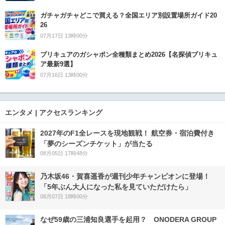
ガチャガチャどこで買える？全国エリア別設置場所ガイド20
26
07月17日 13時00分
プリキュアのガシャポン全種類まとめ2026【名探偵プリキュ
ア最新9選】
07月16日 13時00分
エンタメ | アクセスランキング
2027年のF1全レースを現地観戦！ 航空券・宿泊費付き
「夢のシーズンチケット」が当たる
08月05日 17時48分
乃木坂46・賀喜遥香が週刊少年チャンピオンに登場！
「5年ぶん大人になった私を見ていただけたら」
08月07日 18時00分
なぜ59歳の三浦知良選手を起用？ ONODERA GROUP