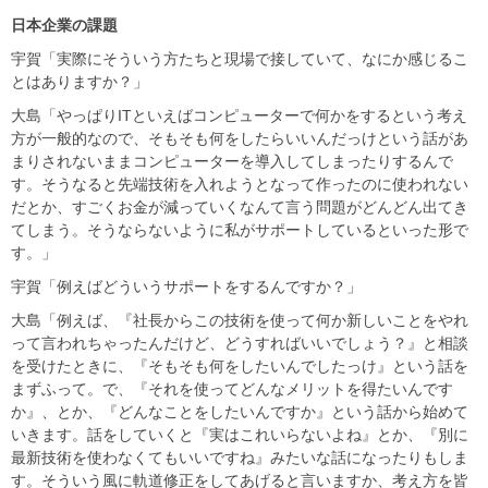
日本企業の課題
宇賀「実際にそういう方たちと現場で接していて、なにか感じるこ
とはありますか？」
大島「やっぱりITといえばコンピューターで何かをするという考え
方が一般的なので、そもそも何をしたらいいんだっけという話があ
まりされないままコンピューターを導入してしまったりするんで
す。そうなると先端技術を入れようとなって作ったのに使われない
だとか、すごくお金が減っていくなんて言う問題がどんどん出てき
てしまう。そうならないように私がサポートしているといった形で
す。」
宇賀「例えばどういうサポートをするんですか？」
大島「例えば、『社長からこの技術を使って何か新しいことをやれ
って言われちゃったんだけど、どうすればいいでしょう？』と相談
を受けたときに、『そもそも何をしたいんでしたっけ』という話を
まずふって。で、『それを使ってどんなメリットを得たいんです
か』、とか、『どんなことをしたいんですか』という話から始めて
いきます。話をしていくと『実はこれいらないよね』とか、『別に
最新技術を使わなくてもいいですね』みたいな話になったりもしま
す。そういう風に軌道修正をしてあげると言いますか、考え方を皆