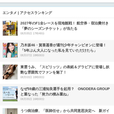
エンタメ | アクセスランキング
2027年のF1全レースを現地観戦！ 航空券・宿泊費付き
「夢のシーズンチケット」が当たる
08月05日 17時48分
乃木坂46・賀喜遥香が週刊少年チャンピオンに登場！
「5年ぶん大人になった私を見ていただけたら」
08月07日 18時00分
東雲うみ、「スピリッツ」の表紙＆グラビアに登場し妖
艶な雰囲気でファンを魅了！
08月03日 18時00分
なぜ59歳の三浦知良選手を起用？ ONODERA GROUP
と重なった「努力の積み重ね」
08月05日 16時00分
うつ病治療、「医師任せ」から共同意思決定へ 新ガイ