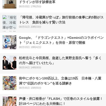
ドラインが示す診療改革
08月03日 17時25分
「帰宅後、冷蔵庫が空っぽ」旅行前後の食事に約5割がス
トレス 負担を減らす賢い方法
08月01日 20時33分
Google、「ドラゴンクエスト」×Geminiのコラボイベン
ト「ジェミニクエスト」を渋谷・原宿で開催
08月03日 18時42分
松村北斗と今田美桜、急逝した東野圭吾氏へ誓う「多く
の方へ届けていけたら」
08月04日 14時00分
街中にポケモン100匹以上、立像は19匹 日本橋・八重
洲で“伝説のポケモン”を巡る謎解き
08月05日 15時55分
声優・井口裕香が「FLASH」で圧巻のスタイルを披露！
計18ページにわたる大特集に！