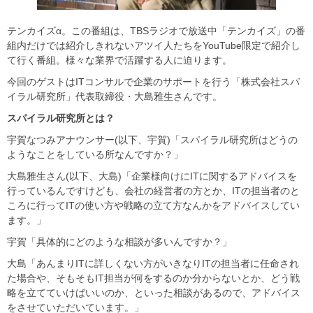
テンカイズα。この番組は、TBSラジオで放送中「テンカイズ」の番
組内だけでは紹介しきれないアツイ人たちをYouTube限定で紹介し
て行く番組。様々な業界で活躍する人に迫ります。
今回のゲストはITコンサルで企業のサポートを行う「株式会社スパ
イラル研究所」代表取締役・大島雅生さんです。
スパイラル研究所とは？
宇賀なつみアナウンサー(以下、宇賀)「スパイラル研究所はどうの
ようなことをしている所なんですか？」
大島雅生さん(以下、大島)「企業様向けにITに関するアドバイスを
行っているんですけども、会社の経営者の方とか、ITの担当者のと
ころに行ってITの使い方や戦略の立て方なんかをアドバイスしてい
ます。」
宇賀「具体的にどのような相談が多いんですか？」
大島「あんまりITに詳しくない方がいきなりITの担当者に任命され
た場合や、そもそもIT担当が何をするのか分からないとか、どう戦
略を立てていけばいいのか、といった相談があるので、アドバイス
をさせていただいています。」