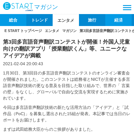
マガジン
総合
トレンド
旅行
経済
エンタメ
E START トップページ
エンタメ
マガジン
第3回多言語音声翻訳コンテスト
第3回多言語音声翻訳コンテストが開催！外国人児童
向けの翻訳アプリ「授業翻訳くん」等、ユニークな
アイデアが満載
2021-02-04 20:00:43
1月30日、第3回目の多言語音声翻訳コンテストのオンライン審査会
が開催されました。
このコンテストは総務省とNICTが主催する多言
語音声翻訳技術の更なる普及を目指した取り組みで、世界の「 言葉
の壁」をなくし、グローバルで自由な交流を実現するために実施さ
れています。
今回は多言語音声翻訳技術の新たな活用方法の「アイデア」と「試
作品（PoC)」を募集し選出された15組が発表。本記事では当日のレ
ポートをお届けします。
まずは武田総務大臣からのご挨拶がありました。