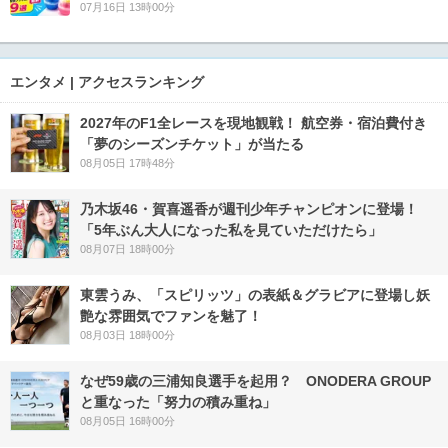
07月16日 13時00分
エンタメ | アクセスランキング
2027年のF1全レースを現地観戦！ 航空券・宿泊費付き
「夢のシーズンチケット」が当たる
08月05日 17時48分
乃木坂46・賀喜遥香が週刊少年チャンピオンに登場！
「5年ぶん大人になった私を見ていただけたら」
08月07日 18時00分
東雲うみ、「スピリッツ」の表紙＆グラビアに登場し妖
艶な雰囲気でファンを魅了！
08月03日 18時00分
なぜ59歳の三浦知良選手を起用？ ONODERA GROUP
と重なった「努力の積み重ね」
08月05日 16時00分