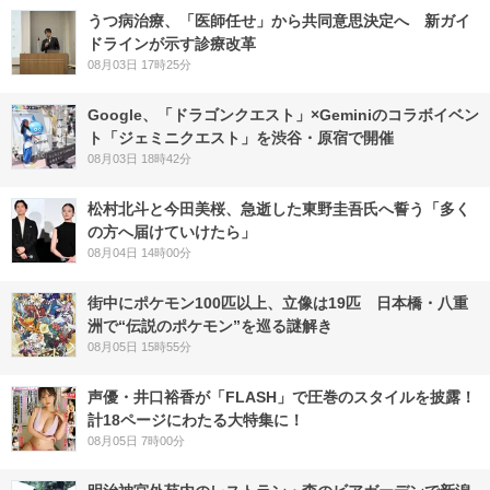
うつ病治療、「医師任せ」から共同意思決定へ 新ガイ
ドラインが示す診療改革
08月03日 17時25分
Google、「ドラゴンクエスト」×Geminiのコラボイベン
ト「ジェミニクエスト」を渋谷・原宿で開催
08月03日 18時42分
松村北斗と今田美桜、急逝した東野圭吾氏へ誓う「多く
の方へ届けていけたら」
08月04日 14時00分
街中にポケモン100匹以上、立像は19匹 日本橋・八重
洲で“伝説のポケモン”を巡る謎解き
08月05日 15時55分
声優・井口裕香が「FLASH」で圧巻のスタイルを披露！
計18ページにわたる大特集に！
08月05日 7時00分