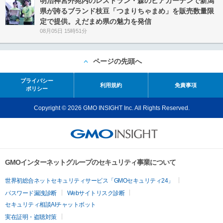
明治神宮外苑内のレストラン・森のビアガーデンで新潟
県が誇るブランド枝豆「つまりちゃまめ」を販売数量限
定で提供。えだまめ県の魅力を発信
08月05日 15時51分
ページの先頭へ
プライバシー
利用規約
免責事項
ポリシー
Copyright © 2026 GMO INSIGHT Inc. All Rights Reserved.
GMOインターネットグループのセキュリティ事業について
世界初総合ネットセキュリティサービス「GMOセキュリティ24」
パスワード漏洩診断
Webサイトリスク診断
セキュリティ相談AIチャットボット
実在証明・盗聴対策