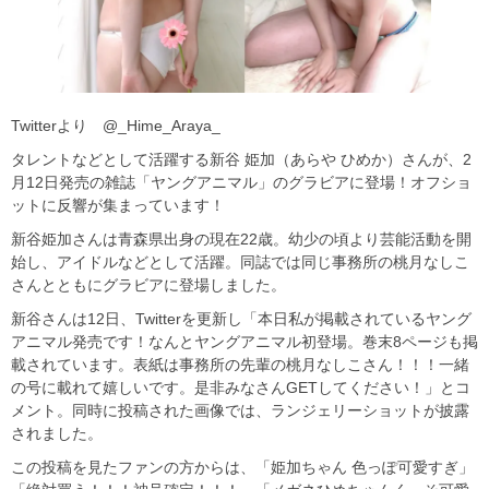
Twitterより @_Hime_Araya_
タレントなどとして活躍する新谷 姫加（あらや ひめか）さんが、2
月12日発売の雑誌「ヤングアニマル」のグラビアに登場！オフショ
ットに反響が集まっています！
新谷姫加さんは青森県出身の現在22歳。幼少の頃より芸能活動を開
始し、アイドルなどとして活躍。同誌では同じ事務所の桃月なしこ
さんとともにグラビアに登場しました。
新谷さんは12日、Twitterを更新し「本日私が掲載されているヤング
アニマル発売です！なんとヤングアニマル初登場。巻末8ページも掲
載されています。表紙は事務所の先輩の桃月なしこさん！！！一緒
の号に載れて嬉しいです。是非みなさんGETしてください！」とコ
メント。同時に投稿された画像では、ランジェリーショットが披露
されました。
この投稿を見たファンの方からは、「姫加ちゃん 色っぽ可愛すぎ」