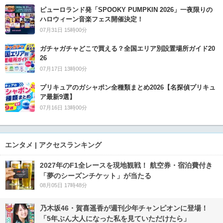
ピューロランド発「SPOOKY PUMPKIN 2026」一夜限りの
ハロウィーン音楽フェス開催決定！
07月31日 15時00分
ガチャガチャどこで買える？全国エリア別設置場所ガイド20
26
07月17日 13時00分
プリキュアのガシャポン全種類まとめ2026【名探偵プリキュ
ア最新9選】
07月16日 13時00分
エンタメ | アクセスランキング
2027年のF1全レースを現地観戦！ 航空券・宿泊費付き
「夢のシーズンチケット」が当たる
08月05日 17時48分
乃木坂46・賀喜遥香が週刊少年チャンピオンに登場！
「5年ぶん大人になった私を見ていただけたら」