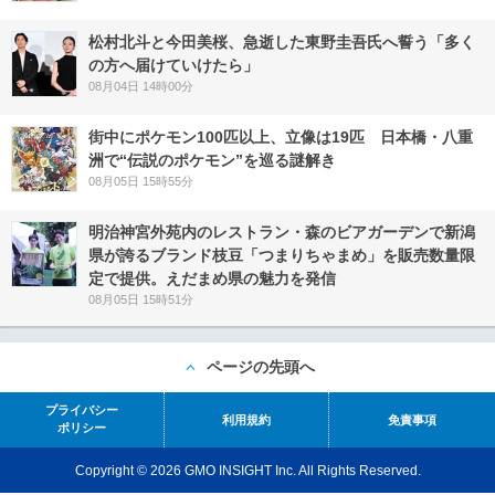
松村北斗と今田美桜、急逝した東野圭吾氏へ誓う「多く
の方へ届けていけたら」
08月04日 14時00分
街中にポケモン100匹以上、立像は19匹 日本橋・八重
洲で“伝説のポケモン”を巡る謎解き
08月05日 15時55分
明治神宮外苑内のレストラン・森のビアガーデンで新潟
県が誇るブランド枝豆「つまりちゃまめ」を販売数量限
定で提供。えだまめ県の魅力を発信
08月05日 15時51分
ページの先頭へ
プライバシー
利用規約
免責事項
ポリシー
Copyright © 2026 GMO INSIGHT Inc. All Rights Reserved.