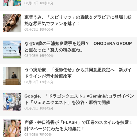
08月07日 18時00分
東雲うみ、「スピリッツ」の表紙＆グラビアに登場し妖
艶な雰囲気でファンを魅了！
08月03日 18時00分
なぜ59歳の三浦知良選手を起用？ ONODERA GROUP
と重なった「努力の積み重ね」
08月05日 16時00分
うつ病治療、「医師任せ」から共同意思決定へ 新ガイ
ドラインが示す診療改革
08月03日 17時25分
Google、「ドラゴンクエスト」×Geminiのコラボイベン
ト「ジェミニクエスト」を渋谷・原宿で開催
08月03日 18時42分
声優・井口裕香が「FLASH」で圧巻のスタイルを披露！
計18ページにわたる大特集に！
08月05日 7時00分