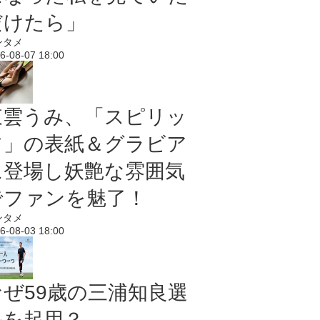
だけたら」
ンタメ
6-08-07 18:00
東雲うみ、「スピリッ
ツ」の表紙＆グラビア
に登場し妖艶な雰囲気
でファンを魅了！
ンタメ
6-08-03 18:00
なぜ59歳の三浦知良選
手を起用？