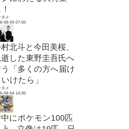
に！
ンタメ
6-08-05 07:00
松村北斗と今田美桜、
急逝した東野圭吾氏へ
誓う「多くの方へ届け
ていけたら」
ンタメ
6-08-04 14:00
街中にポケモン100匹
以上、立像は19匹 日