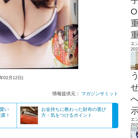
O
エ
202
年02月12日)
情報提供元：
マガジンサミット
可愛い
お金持ちに教わった財布の選び
披露！
方・気をつけるポイント
エ
202