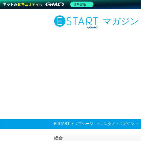
無料診断
マガジン
E START トップページ
>
エンタメ
>
マガジン
総合