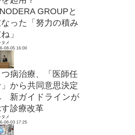
NODERA GROUPと
重なった「努力の積み
重ね」
ンタメ
6-08-05 16:00
うつ病治療、「医師任
せ」から共同意思決定
へ 新ガイドラインが
示す診療改革
ンタメ
6-08-03 17:25