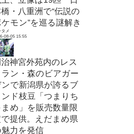
本橋・八重洲で“伝説の
ポケモン”を巡る謎解き
ンタメ
6-08-05 15:55
明治神宮外苑内のレス
トラン・森のビアガー
デンで新潟県が誇るブ
ランド枝豆「つまりち
ゃまめ」を販売数量限
定で提供。えだまめ県
の魅力を発信