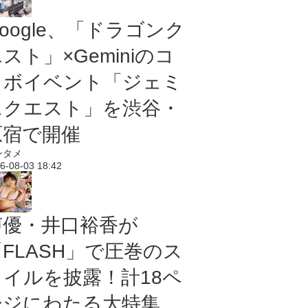
oogle、「ドラゴンク
スト」×Geminiのコ
ラボイベント「ジェミ
ニクエスト」を渋谷・
原宿で開催
ンタメ
6-08-03 18:42
声優・井口裕香が
「FLASH」で圧巻のス
タイルを披露！計18ペ
ージにわたる大特集