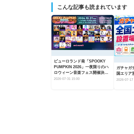
こんな記事も読まれています
ピューロランド発「SPOOKY
PUMPKIN 2026」一夜限りのハ
ガチャガ
ロウィーン音楽フェス開催決
国エリア別
定！
2026-07-31 15:00
2026-07-17 