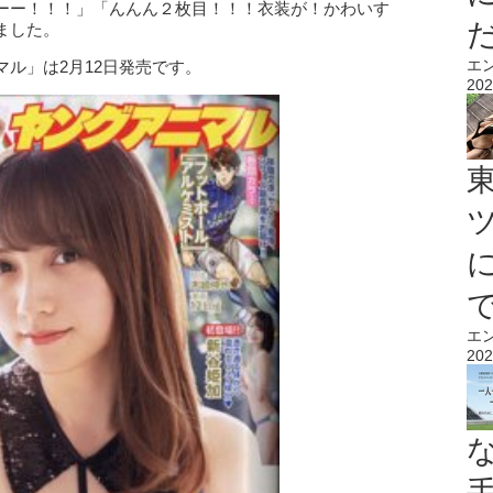
ーー！！！」「んんん２枚目！！！衣装が！かわいす
ました。
エ
ル」は2月12日発売です。
202
エ
202