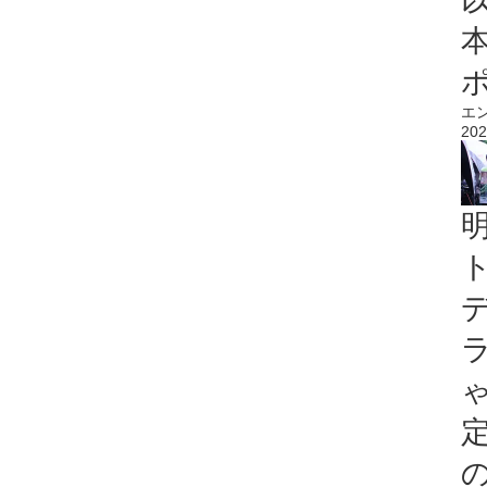
エ
202