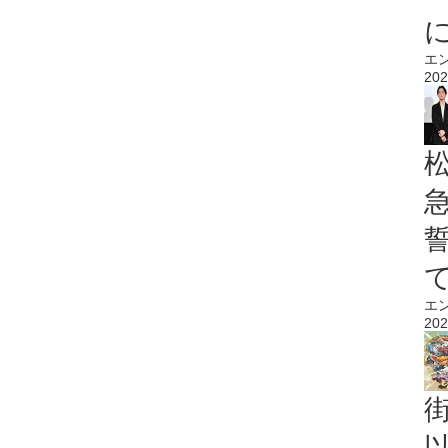
エ
202
エ
202