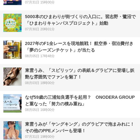
07月31日 15時00分
5000本のひまわりが街づくりの入口に。習志野・鷺沼で
「ひまわりキャンパスプロジェクト」始動
07月30日 20時01分
2027年のF1全レースを現地観戦！ 航空券・宿泊費付き
「夢のシーズンチケット」が当たる
08月05日 17時48分
東雲うみ、「スピリッツ」の表紙＆グラビアに登場し妖
艶な雰囲気でファンを魅了！
08月03日 18時00分
なぜ59歳の三浦知良選手を起用？ ONODERA GROUP
と重なった「努力の積み重ね」
08月05日 16時00分
東雲うみが「ヤングキング」のグラビアで泡まみれに！
その他のPPEメンバーも登場！
07月31日 19時00分