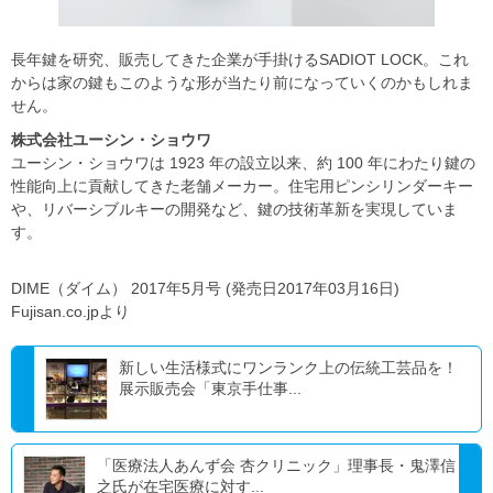
長年鍵を研究、販売してきた企業が手掛けるSADIOT LOCK。これ
からは家の鍵もこのような形が当たり前になっていくのかもしれま
せん。
株式会社ユーシン・ショウワ
ユーシン・ショウワは 1923 年の設立以来、約 100 年にわたり鍵の
性能向上に貢献してきた老舗メーカー。住宅用ピンシリンダーキー
や、リバーシブルキーの開発など、鍵の技術革新を実現していま
す。
DIME（ダイム） 2017年5月号 (発売日2017年03月16日)
Fujisan.co.jpより
新しい生活様式にワンランク上の伝統工芸品を！
展示販売会「東京手仕事...
「医療法人あんず会 杏クリニック」理事長・鬼澤信
之氏が在宅医療に対す...