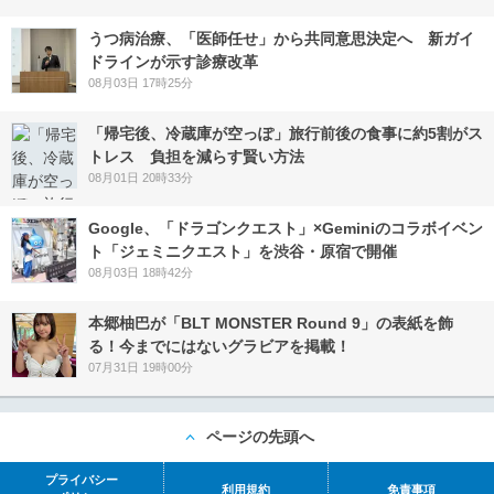
うつ病治療、「医師任せ」から共同意思決定へ 新ガイ
ドラインが示す診療改革
08月03日 17時25分
「帰宅後、冷蔵庫が空っぽ」旅行前後の食事に約5割がス
トレス 負担を減らす賢い方法
08月01日 20時33分
Google、「ドラゴンクエスト」×Geminiのコラボイベン
ト「ジェミニクエスト」を渋谷・原宿で開催
08月03日 18時42分
本郷柚巴が「BLT MONSTER Round 9」の表紙を飾
る！今までにはないグラビアを掲載！
07月31日 19時00分
ページの先頭へ
プライバシー
利用規約
免責事項