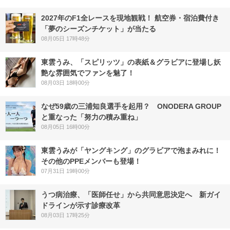
2027年のF1全レースを現地観戦！ 航空券・宿泊費付き
「夢のシーズンチケット」が当たる
08月05日 17時48分
東雲うみ、「スピリッツ」の表紙＆グラビアに登場し妖
艶な雰囲気でファンを魅了！
08月03日 18時00分
なぜ59歳の三浦知良選手を起用？ ONODERA GROUP
と重なった「努力の積み重ね」
08月05日 16時00分
東雲うみが「ヤングキング」のグラビアで泡まみれに！
その他のPPEメンバーも登場！
07月31日 19時00分
うつ病治療、「医師任せ」から共同意思決定へ 新ガイ
ドラインが示す診療改革
08月03日 17時25分