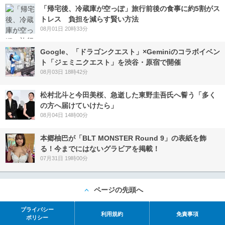
「帰宅後、冷蔵庫が空っぽ」旅行前後の食事に約5割がス
トレス 負担を減らす賢い方法
08月01日 20時33分
Google、「ドラゴンクエスト」×Geminiのコラボイベン
ト「ジェミニクエスト」を渋谷・原宿で開催
08月03日 18時42分
松村北斗と今田美桜、急逝した東野圭吾氏へ誓う「多く
の方へ届けていけたら」
08月04日 14時00分
本郷柚巴が「BLT MONSTER Round 9」の表紙を飾
る！今までにはないグラビアを掲載！
07月31日 19時00分
ページの先頭へ
プライバシー
利用規約
免責事項
ポリシー