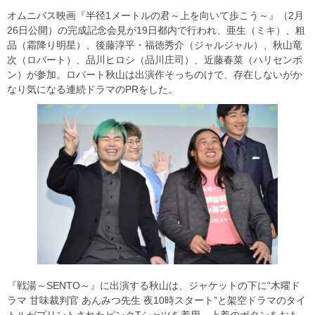
オムニバス映画『半径1メートルの君～上を向いて歩こう～』（2月
26日公開）の完成記念会見が19日都内で行われ、亜生（ミキ）、粗
品（霜降り明星）、後藤淳平・福徳秀介（ジャルジャル）、秋山竜
次（ロバート）、品川ヒロシ（品川庄司）、近藤春菜（ハリセンボ
ン）が参加。ロバート秋山は出演作そっちのけで、存在しないがか
なり気になる連続ドラマのPRをした。
『戦湯～SENTO～』に出演する秋山は、ジャケットの下に“木曜ド
ラマ 甘味裁判官 あんみつ先生 夜10時スタート”と架空ドラマのタイ