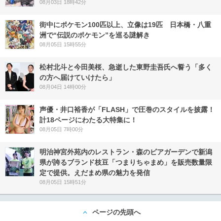
08月03日 18時42分
街中にポケモン100匹以上、立像は19匹 日本橋・八重
洲で“伝説のポケモン”を巡る謎解き
08月05日 15時55分
松村北斗と今田美桜、急逝した東野圭吾氏へ誓う「多く
の方へ届けていけたら」
08月04日 14時00分
声優・井口裕香が「FLASH」で圧巻のスタイルを披露！
計18ページにわたる大特集に！
08月05日 7時00分
明治神宮外苑内のレストラン・森のビアガーデンで新潟
県が誇るブランド枝豆「つまりちゃまめ」を販売数量限
定で提供。えだまめ県の魅力を発信
08月05日 15時51分
ページの先頭へ