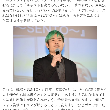
トルがプリントされたピンクTシャツを着用。上着のボタンをおも
むろに外して「キャストも決まっていないし、脚本もない、局も決
まっていない。ないけれどシャツは作りました」とアピールし「こ
れはないけれど『戦湯～SENTO～』はある！ある方を見ようよ！」
と異才ぶりを発揮していた。
これに『戦湯～SENTO～』脚本・監督の品川は「それ実際に作ろう
よ！俺今から脚本書くわ」と大爆笑も、あまりにも気になるタイト
ルゆえに想像力が刺激されたよう。予想外の展開に秋山は「俺のT
シャツ発信でドラマが始まることってあります!?ひとボケでやった