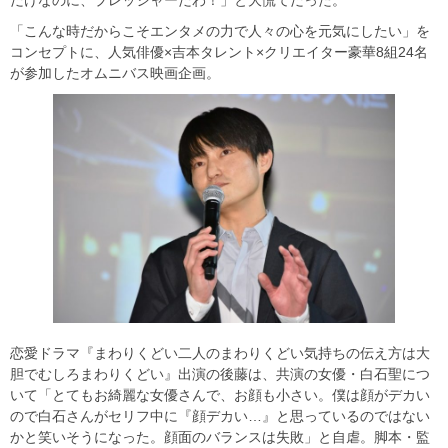
だけなのに、プレッシャーだわ！」と大慌てだった。
「こんな時だからこそエンタメの力で人々の心を元気にしたい」を
コンセプトに、人気俳優×吉本タレント×クリエイター豪華8組24名
が参加したオムニバス映画企画。
恋愛ドラマ『まわりくどい二人のまわりくどい気持ちの伝え方は大
胆でむしろまわりくどい』出演の後藤は、共演の女優・白石聖につ
いて「とてもお綺麗な女優さんで、お顔も小さい。僕は顔がデカい
ので白石さんがセリフ中に『顔デカい…』と思っているのではない
かと笑いそうになった。顔面のバランスは失敗」と自虐。脚本・監