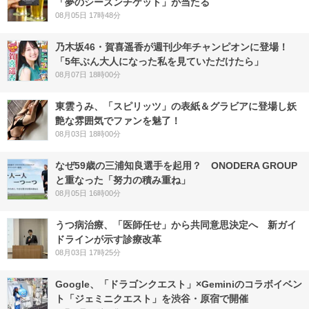
「夢のシーズンチケット」が当たる
08月05日 17時48分
乃木坂46・賀喜遥香が週刊少年チャンピオンに登場！
「5年ぶん大人になった私を見ていただけたら」
08月07日 18時00分
東雲うみ、「スピリッツ」の表紙＆グラビアに登場し妖
艶な雰囲気でファンを魅了！
08月03日 18時00分
なぜ59歳の三浦知良選手を起用？ ONODERA GROUP
と重なった「努力の積み重ね」
08月05日 16時00分
うつ病治療、「医師任せ」から共同意思決定へ 新ガイ
ドラインが示す診療改革
08月03日 17時25分
Google、「ドラゴンクエスト」×Geminiのコラボイベン
ト「ジェミニクエスト」を渋谷・原宿で開催