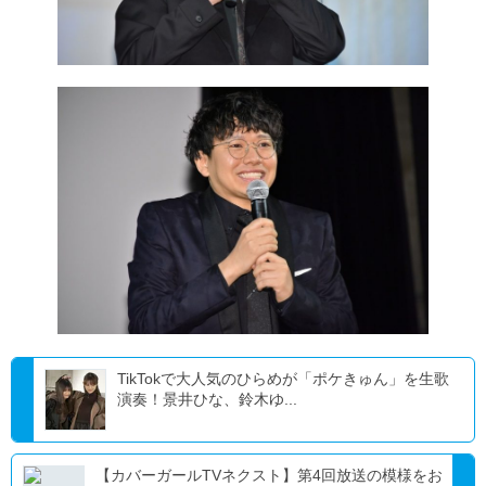
TikTokで大人気のひらめが「ポケきゅん」を生歌
演奏！景井ひな、鈴木ゆ...
【カバーガールTVネクスト】第4回放送の模様をお