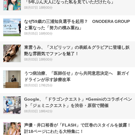
「5年ぶん大人になった私を見ていただけたら」
08月07日 18時00分
なぜ59歳の三浦知良選手を起用？ ONODERA GROUP
と重なった「努力の積み重ね」
08月05日 16時00分
東雲うみ、「スピリッツ」の表紙＆グラビアに登場し妖
艶な雰囲気でファンを魅了！
08月03日 18時00分
うつ病治療、「医師任せ」から共同意思決定へ 新ガイ
ドラインが示す診療改革
08月03日 17時25分
Google、「ドラゴンクエスト」×Geminiのコラボイベン
ト「ジェミニクエスト」を渋谷・原宿で開催
08月03日 18時42分
声優・井口裕香が「FLASH」で圧巻のスタイルを披露！
計18ページにわたる大特集に！