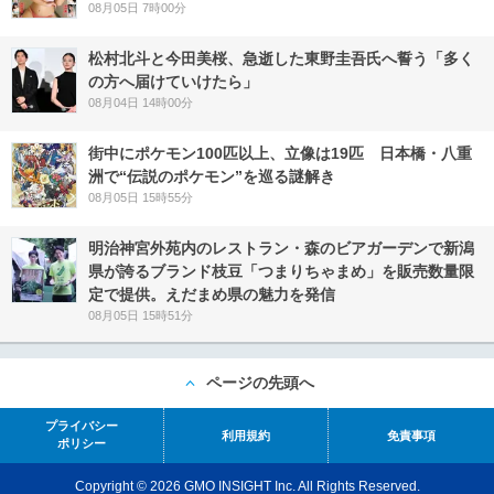
08月05日 7時00分
松村北斗と今田美桜、急逝した東野圭吾氏へ誓う「多く
の方へ届けていけたら」
08月04日 14時00分
街中にポケモン100匹以上、立像は19匹 日本橋・八重
洲で“伝説のポケモン”を巡る謎解き
08月05日 15時55分
明治神宮外苑内のレストラン・森のビアガーデンで新潟
県が誇るブランド枝豆「つまりちゃまめ」を販売数量限
定で提供。えだまめ県の魅力を発信
08月05日 15時51分
ページの先頭へ
プライバシー
利用規約
免責事項
ポリシー
Copyright © 2026 GMO INSIGHT Inc. All Rights Reserved.