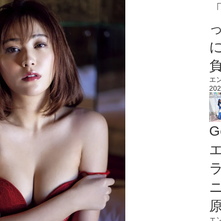
エ
202
G
エ
エ