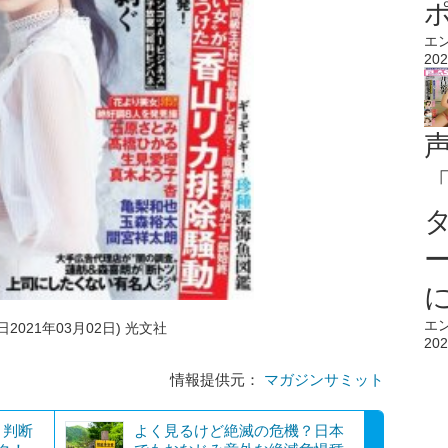
エ
202
エ
日2021年03月02日) 光文社
202
情報提供元：
マガジンサミット
と判断
よく見るけど絶滅の危機？日本