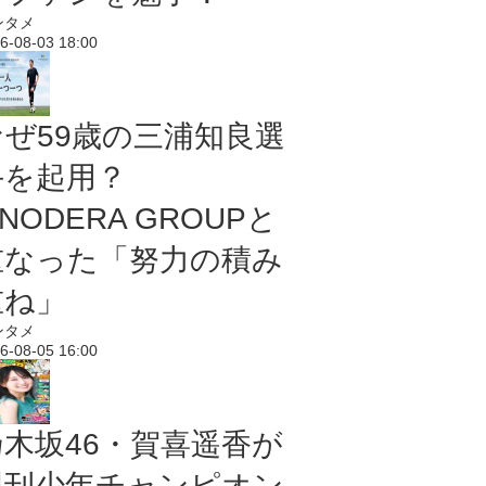
ンタメ
6-08-03 18:00
なぜ59歳の三浦知良選
手を起用？
NODERA GROUPと
重なった「努力の積み
重ね」
ンタメ
6-08-05 16:00
乃木坂46・賀喜遥香が
週刊少年チャンピオン