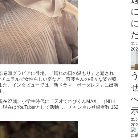
エ
202
たる巻頭グラビアに登場。「晴れの日の温もり」と題され
やナチュラルで女性らしい姿など、齊藤さんの様々な姿が収
また、インタビューでは、新ドラマ「ボーダレス」に出演
す。
在27歳。小学生時代に「天才てれびくんMAX」（NHK
在はYouTuberとして活動し、チャンネル登録者数 162
エ
202