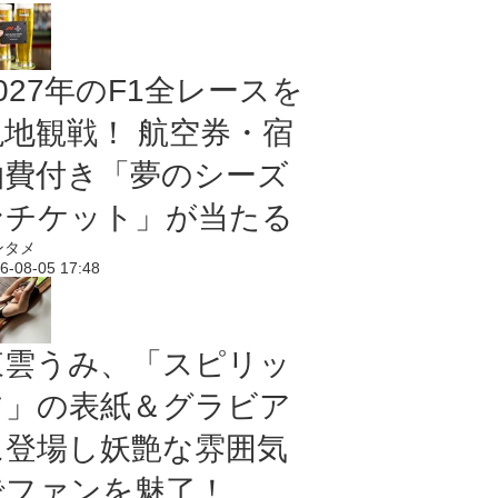
027年のF1全レースを
現地観戦！ 航空券・宿
泊費付き「夢のシーズ
ンチケット」が当たる
ンタメ
6-08-05 17:48
東雲うみ、「スピリッ
ツ」の表紙＆グラビア
に登場し妖艶な雰囲気
でファンを魅了！