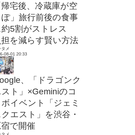
「帰宅後、冷蔵庫が空
っぽ」旅行前後の食事
に約5割がストレス
負担を減らす賢い方法
ンタメ
6-08-01 20:33
oogle、「ドラゴンク
スト」×Geminiのコ
ラボイベント「ジェミ
ニクエスト」を渋谷・
原宿で開催
ンタメ