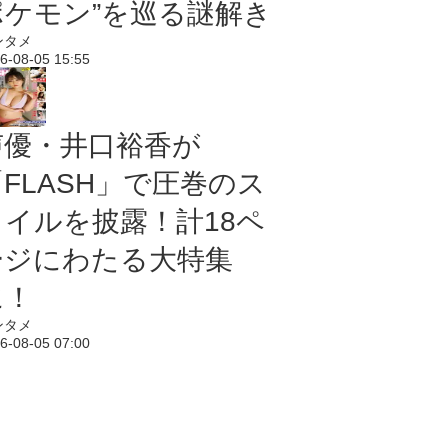
ポケモン”を巡る謎解き
ンタメ
6-08-05 15:55
声優・井口裕香が
「FLASH」で圧巻のス
タイルを披露！計18ペ
ージにわたる大特集
に！
ンタメ
6-08-05 07:00