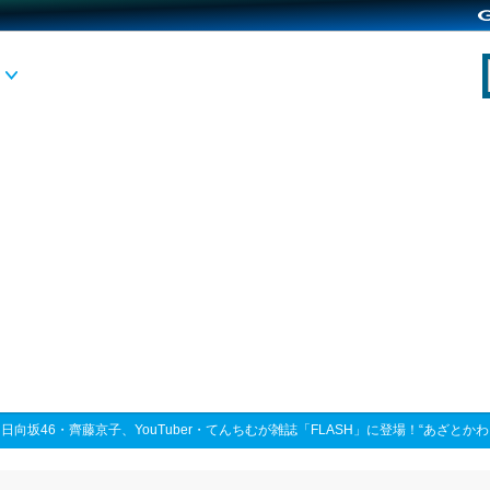
>
日向坂46・齊藤京子、YouTuber・てんちむが雑誌「FLASH」に登場！“あざと