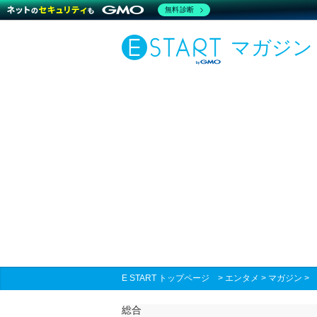
無料診断
マガジン
E START トップページ
>
エンタメ
>
マガジン
総合