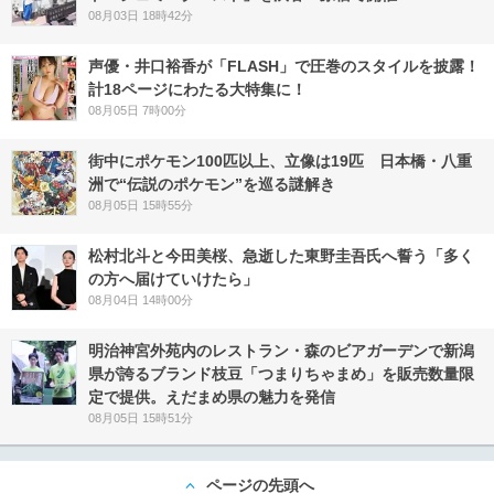
08月03日 18時42分
声優・井口裕香が「FLASH」で圧巻のスタイルを披露！
計18ページにわたる大特集に！
08月05日 7時00分
街中にポケモン100匹以上、立像は19匹 日本橋・八重
洲で“伝説のポケモン”を巡る謎解き
08月05日 15時55分
松村北斗と今田美桜、急逝した東野圭吾氏へ誓う「多く
の方へ届けていけたら」
08月04日 14時00分
明治神宮外苑内のレストラン・森のビアガーデンで新潟
県が誇るブランド枝豆「つまりちゃまめ」を販売数量限
定で提供。えだまめ県の魅力を発信
08月05日 15時51分
ページの先頭へ