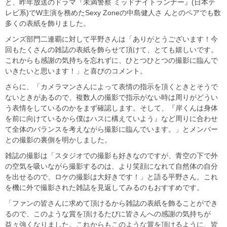
と、昨年放送のドラマ『未満警察 ミッドナイトランナー』(日本テ
レビ系)でW主演を務めたSexy Zoneの中島健人さ んとのペアでも数
多くの表紙を飾りました。
メンズ部門二連覇に対して平野さんは「ありがとうございます！今
回もたくさんの雑誌の表紙を飾らせて頂けて、とても嬉しいです。
これからも感謝の気持ちを忘れずに、ひとつひとつの撮影に臨んで
いきたいと思います！」と喜びのコメント。
さらに、「カメラマンさんによって表情の指示を頂くときとそうで
ないときがあるので、複数人の撮影で指示がない時は周りがどうい
う表情をしているのかをまず確認します。そして、『岸くんは身体
を前に向けているから僕はハスに構えていよう』など周りに合わせ
て全体のバランスを考えながら撮影に臨んでいます。」とメンバー
との撮影の裏側を明かしました。
雑誌の撮影は「スタジオでの撮影も好きなのですが、青空の下で外
の空気を吸いながら撮影するのは、より笑顔になれて自然体の自分
を出せるので、ロケの撮影は大好きです！」と語る平野さん。これ
を機に外で撮影された雑誌を見返してみるのもおすすめです。
「
ファンの皆さんに求めて頂けるから雑誌の表紙を飾ることができ
るので、このような賞を頂けるたびに皆さんへの感謝の気持ちが
益々強くなりました。
これからもこのような賞を頂けるように、皆