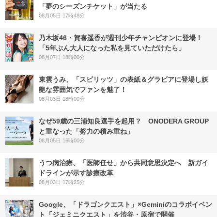
「夢のシーズンチケット」が当たる
08月05日 17時48分
乃木坂46・賀喜遥香が週刊少年チャンピオンに登場！
「5年ぶん大人になった私を見ていただけたら」
08月07日 18時00分
東雲うみ、「スピリッツ」の表紙＆グラビアに登場し妖
艶な雰囲気でファンを魅了！
08月03日 18時00分
なぜ59歳の三浦知良選手を起用？ ONODERA GROUP
と重なった「努力の積み重ね」
08月05日 16時00分
うつ病治療、「医師任せ」から共同意思決定へ 新ガイ
ドラインが示す診療改革
08月03日 17時25分
Google、「ドラゴンクエスト」×Geminiのコラボイベン
ト「ジェミニクエスト」を渋谷・原宿で開催