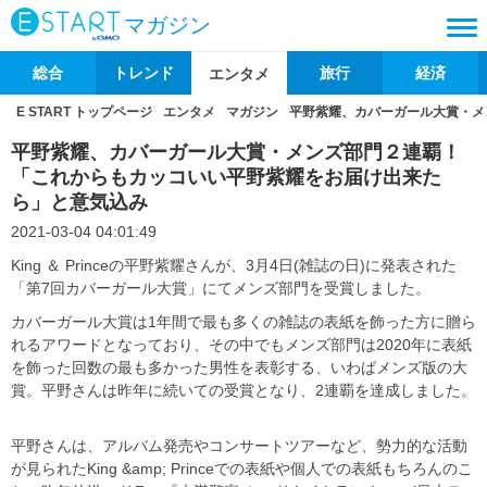
マガジン
総合
トレンド
旅行
経済
エンタメ
E START トップページ
エンタメ
マガジン
平野紫耀、カバーガール大賞・メ
平野紫耀、カバーガール大賞・メンズ部門２連覇！
「これからもカッコいい平野紫耀をお届け出来た
ら」と意気込み
2021-03-04 04:01:49
King ＆ Princeの平野紫耀さんが、3月4日(雑誌の日)に発表された
「第7回カバーガール大賞」にてメンズ部門を受賞しました。
カバーガール大賞は1年間で最も多くの雑誌の表紙を飾った方に贈ら
れるアワードとなっており、その中でもメンズ部門は2020年に表紙
を飾った回数の最も多かった男性を表彰する、いわばメンズ版の大
賞。平野さんは昨年に続いての受賞となり、2連覇を達成しました。
平野さんは、アルバム発売やコンサートツアーなど、勢力的な活動
が見られたKing &amp; Princeでの表紙や個人での表紙もちろんのこ