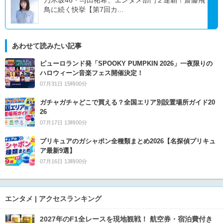
乃木坂46・与田祐希、エンタメ部門２連覇！齋藤飛
鳥に続く快挙【第7回カ...
あわせて読みたい記事
ピューロランド発「SPOOKY PUMPKIN 2026」一夜限りの
ハロウィーン音楽フェス開催決定！
07月31日 15時00分
ガチャガチャどこで買える？全国エリア別設置場所ガイド20
26
07月17日 13時00分
プリキュアのガシャポン全種類まとめ2026【名探偵プリキュ
ア最新9選】
07月16日 13時00分
エンタメ | アクセスランキング
2027年のF1全レースを現地観戦！ 航空券・宿泊費付き