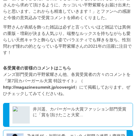
さんから求めて頂けるように、カッコいい平野紫耀をお届け出来た
らと思います。これからも精進していきます！」とファンへの感謝
と今後の意気込みで受賞コメントを締めくくりました。
平野さんが表紙を飾った雑誌は必ずと言っていいほど雑誌では異例
の重版・増刷が決まる人気ぶり。端整なルックスを持ちながらも愛
らしい天然キャラと飾らない姿でバラエティでも輝きを放ち、性別
問わず憧れの的となっている平野紫耀さんの2021年の活躍に注目で
す！
各受賞者の皆様のコメントはこちら
メンズ部門受賞の平野紫耀さん他、各賞受賞者の方々のコメントを
『第7回カバーガール大賞 特設サイト』（
http://magazinesummit.jp/covergirl
）にて掲載しております。ぜ
ひチェックしてみてくださいね。
井川遥、カバーガール大賞ファッション部門受賞
に「賞を頂けたこと大変...