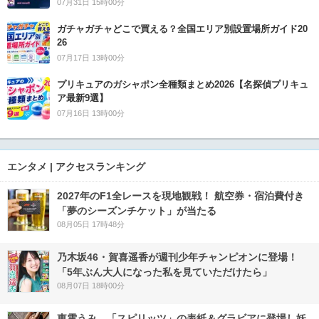
07月31日 15時00分
ガチャガチャどこで買える？全国エリア別設置場所ガイド20
26
07月17日 13時00分
プリキュアのガシャポン全種類まとめ2026【名探偵プリキュ
ア最新9選】
07月16日 13時00分
エンタメ | アクセスランキング
2027年のF1全レースを現地観戦！ 航空券・宿泊費付き
「夢のシーズンチケット」が当たる
08月05日 17時48分
乃木坂46・賀喜遥香が週刊少年チャンピオンに登場！
「5年ぶん大人になった私を見ていただけたら」
08月07日 18時00分
東雲うみ、「スピリッツ」の表紙＆グラビアに登場し妖