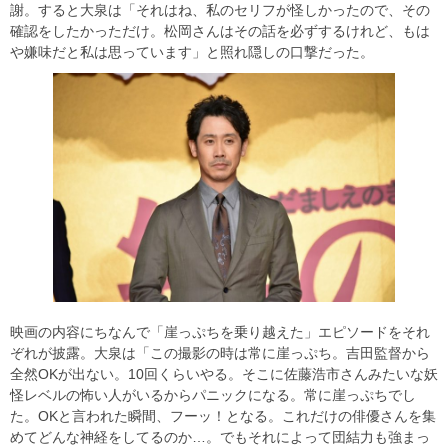
謝。すると大泉は「それはね、私のセリフが怪しかったので、その
確認をしたかっただけ。松岡さんはその話を必ずするけれど、もは
や嫌味だと私は思っています」と照れ隠しの口撃だった。
映画の内容にちなんで「崖っぷちを乗り越えた」エピソードをそれ
ぞれが披露。大泉は「この撮影の時は常に崖っぷち。吉田監督から
全然OKが出ない。10回くらいやる。そこに佐藤浩市さんみたいな妖
怪レベルの怖い人がいるからパニックになる。常に崖っぷちでし
た。OKと言われた瞬間、フーッ！となる。これだけの俳優さんを集
めてどんな神経をしてるのか…。でもそれによって団結力も強まっ