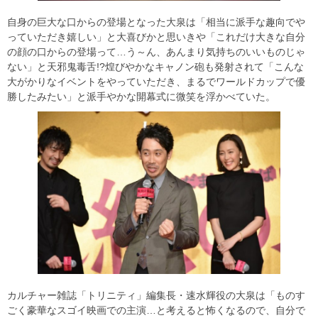
自身の巨大な口からの登場となった大泉は「相当に派手な趣向でや
っていただき嬉しい」と大喜びかと思いきや「これだけ大きな自分
の顔の口からの登場って…う～ん、あんまり気持ちのいいものじゃ
ない」と天邪鬼毒舌!?煌びやかなキャノン砲も発射されて「こんな
大がかりなイベントをやっていただき、まるでワールドカップで優
勝したみたい」と派手やかな開幕式に微笑を浮かべていた。
カルチャー雑誌「トリニティ」編集長・速水輝役の大泉は「ものす
ごく豪華なスゴイ映画での主演…と考えると怖くなるので、自分で