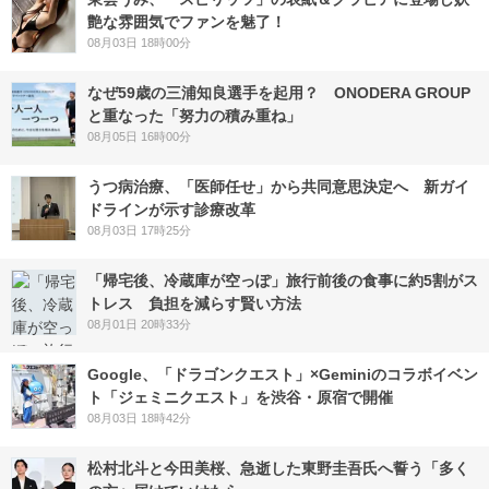
艶な雰囲気でファンを魅了！
08月03日 18時00分
なぜ59歳の三浦知良選手を起用？ ONODERA GROUP
と重なった「努力の積み重ね」
08月05日 16時00分
うつ病治療、「医師任せ」から共同意思決定へ 新ガイ
ドラインが示す診療改革
08月03日 17時25分
「帰宅後、冷蔵庫が空っぽ」旅行前後の食事に約5割がス
トレス 負担を減らす賢い方法
08月01日 20時33分
Google、「ドラゴンクエスト」×Geminiのコラボイベン
ト「ジェミニクエスト」を渋谷・原宿で開催
08月03日 18時42分
松村北斗と今田美桜、急逝した東野圭吾氏へ誓う「多く