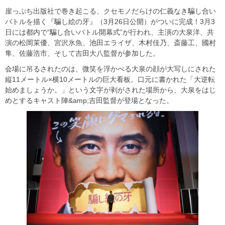
崖っぷち出版社で巻き起こる、クセモノだらけの仁義なき騙し合い
バトルを描く『騙し絵の牙』（3月26日公開）がついに完成！3月3
日には都内で“騙し合いバトル開幕式”が行われ、主演の大泉洋、共
演の松岡茉優、宮沢氷魚、池田エライザ、木村佳乃、斎藤工、國村
隼、佐藤浩市、そして吉田大八監督が参加した。
会場に吊るされたのは、微笑を浮かべる大泉の顔が大写しにされた
縦11メートル×横10メートルの巨大看板。口元に書かれた「大逆転
始めましょうか。」という文字が剥がされた場所から、大泉をはじ
めとするキャスト陣&amp;吉田監督が登場となった。