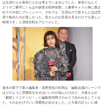
は主演だとか座長だとかは考えていませんでした。座長だなんて…
どうぞご勝手に！もはや妖怪大戦争状態」と豪華キャスト陣に囲ま
れての大役にプレッシャー。それでも「主演なので皆さんとほぼ芝
居で絡めたのが楽しかった。皆さんのお芝居を見るだけでも楽しい
映画です」と演技合戦をアピールした。
速水の部下で新人編集者・高野恵役の松岡は「編集会議のシーンで
はどのように雰囲気を出せばいいのか悩んだけれど、大泉さんが
『劇団トリニティだ！』と編集部仲間でのセリフ合わせをしてくれ
た。そのおかげでいい雰囲気が出せました」と大泉の計らいに感