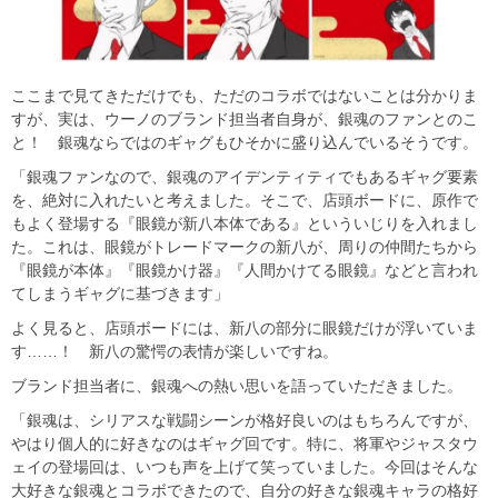
ここまで見てきただけでも、ただのコラボではないことは分かりま
すが、実は、ウーノのブランド担当者自身が、銀魂のファンとのこ
と！ 銀魂ならではのギャグもひそかに盛り込んでいるそうです。
「銀魂ファンなので、銀魂のアイデンティティでもあるギャグ要素
を、絶対に入れたいと考えました。そこで、店頭ボードに、原作で
もよく登場する『眼鏡が新八本体である』といういじりを入れまし
た。これは、眼鏡がトレードマークの新八が、周りの仲間たちから
『眼鏡が本体』『眼鏡かけ器』『人間かけてる眼鏡』などと言われ
てしまうギャグに基づきます」
よく見ると、店頭ボードには、新八の部分に眼鏡だけが浮いていま
す……！ 新八の驚愕の表情が楽しいですね。
ブランド担当者に、銀魂への熱い思いを語っていただきました。
「銀魂は、シリアスな戦闘シーンが格好良いのはもちろんですが、
やはり個人的に好きなのはギャグ回です。特に、将軍やジャスタウ
ェイの登場回は、いつも声を上げて笑っていました。今回はそんな
大好きな銀魂とコラボできたので、自分の好きな銀魂キャラの格好