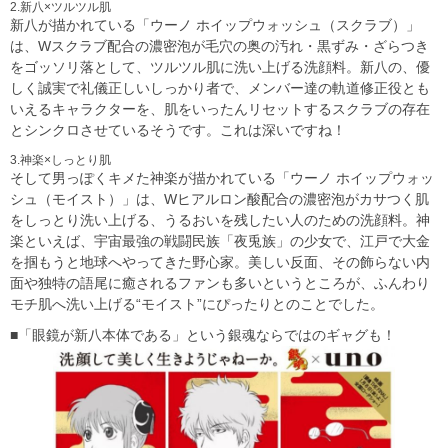
2.新八×ツルツル肌
新八が描かれている「ウーノ ホイップウォッシュ（スクラブ）」
は、Wスクラブ配合の濃密泡が毛穴の奥の汚れ・黒ずみ・ざらつき
をゴッソリ落として、ツルツル肌に洗い上げる洗顔料。新八の、優
しく誠実で礼儀正しいしっかり者で、メンバー達の軌道修正役とも
いえるキャラクターを、肌をいったんリセットするスクラブの存在
とシンクロさせているそうです。これは深いですね！
3.神楽×しっとり肌
そして男っぽくキメた神楽が描かれている「ウーノ ホイップウォッ
シュ（モイスト）」は、Wヒアルロン酸配合の濃密泡がカサつく肌
をしっとり洗い上げる、うるおいを残したい人のための洗顔料。神
楽といえば、宇宙最強の戦闘民族「夜兎族」の少女で、江戸で大金
を掴もうと地球へやってきた野心家。美しい反面、その飾らない内
面や独特の語尾に癒されるファンも多いというところが、ふんわり
モチ肌へ洗い上げる“モイスト”にぴったりとのことでした。
■「眼鏡が新八本体である」という銀魂ならではのギャグも！