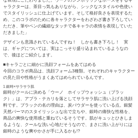
ャラクターは、茶目っ気もありながら、シックなスタイルや色使い
でスタイリッシュに仕上げています。そして格好良さを表現するた
め、このコラボのために各キャラクターをわざわざ書き下ろしてい
ただき、筆やペンの繊細なタッチで各キャラの表情を表現していた
だきました」
デザインも意識されているんですね！ しかも書き下ろし！ 実
は、ギャグについては、実はこっそり盛り込まれているようなの
で、後ほどご紹介します。
■キャラごとに細かに洗顔フォームをあてはめる
今回のコラボ商品は、洗顔フォーム3種類。それぞれのキャラクター
の見た目や性格がうまくあてはめられているんです。
1.銀時×サラサラ肌
銀時がクールに決める「ウーノ ホイップウォッシュ（ブラッ
ク）」は、アブラ・テカリを落としてサラサラ肌に洗い上げる洗顔
料です。ブラックの名の理由は、炭パウダーを使っている点。銀髪
天然パーマのスタイリッシュな出で立ちや、銀時の痛快な性格を、
商品の爽快な使用感と重ねているそうです。肌がキュッとひきしま
るような、クールな洗い心地だそうなので、まさに洗い上がりには
銀時のような爽やかさが手に入るかも!?