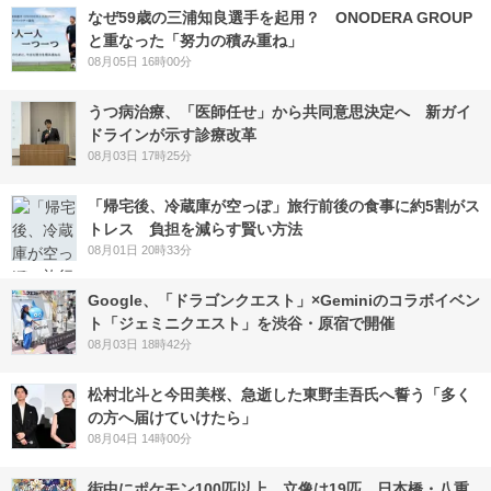
なぜ59歳の三浦知良選手を起用？ ONODERA GROUP
と重なった「努力の積み重ね」
08月05日 16時00分
うつ病治療、「医師任せ」から共同意思決定へ 新ガイ
ドラインが示す診療改革
08月03日 17時25分
「帰宅後、冷蔵庫が空っぽ」旅行前後の食事に約5割がス
トレス 負担を減らす賢い方法
08月01日 20時33分
Google、「ドラゴンクエスト」×Geminiのコラボイベン
ト「ジェミニクエスト」を渋谷・原宿で開催
08月03日 18時42分
松村北斗と今田美桜、急逝した東野圭吾氏へ誓う「多く
の方へ届けていけたら」
08月04日 14時00分
街中にポケモン100匹以上、立像は19匹 日本橋・八重