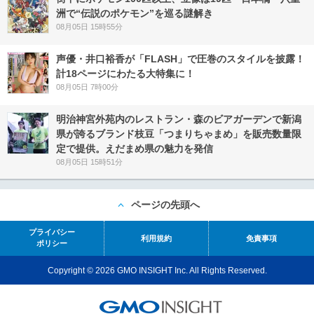
洲で“伝説のポケモン”を巡る謎解き
08月05日 15時55分
声優・井口裕香が「FLASH」で圧巻のスタイルを披露！
計18ページにわたる大特集に！
08月05日 7時00分
明治神宮外苑内のレストラン・森のビアガーデンで新潟
県が誇るブランド枝豆「つまりちゃまめ」を販売数量限
定で提供。えだまめ県の魅力を発信
08月05日 15時51分
ページの先頭へ
プライバシー
利用規約
免責事項
ポリシー
Copyright © 2026 GMO INSIGHT Inc. All Rights Reserved.