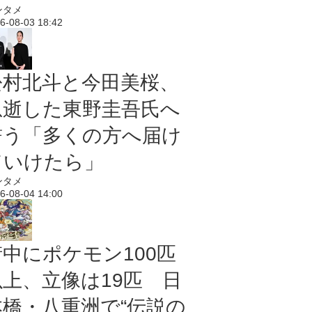
ンタメ
6-08-03 18:42
松村北斗と今田美桜、
急逝した東野圭吾氏へ
誓う「多くの方へ届け
ていけたら」
ンタメ
6-08-04 14:00
街中にポケモン100匹
以上、立像は19匹 日
本橋・八重洲で“伝説の