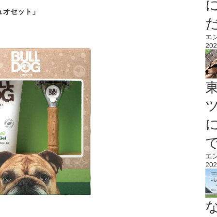
ュオセット」
エ
202
エ
202