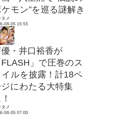
ポケモン”を巡る謎解き
ンタメ
6-08-05 15:55
声優・井口裕香が
「FLASH」で圧巻のス
タイルを披露！計18ペ
ージにわたる大特集
に！
ンタメ
6-08-05 07:00