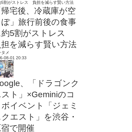
「帰宅後、冷蔵庫が空
っぽ」旅行前後の食事
に約5割がストレス
負担を減らす賢い方法
ンタメ
6-08-01 20:33
oogle、「ドラゴンク
スト」×Geminiのコ
ラボイベント「ジェミ
ニクエスト」を渋谷・
原宿で開催