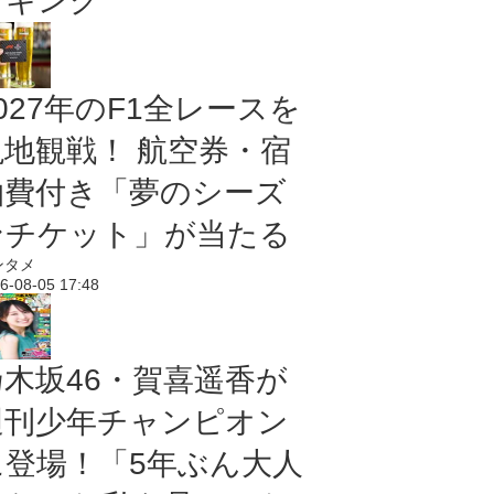
ンキング
027年のF1全レースを
現地観戦！ 航空券・宿
泊費付き「夢のシーズ
ンチケット」が当たる
ンタメ
6-08-05 17:48
乃木坂46・賀喜遥香が
週刊少年チャンピオン
に登場！「5年ぶん大人