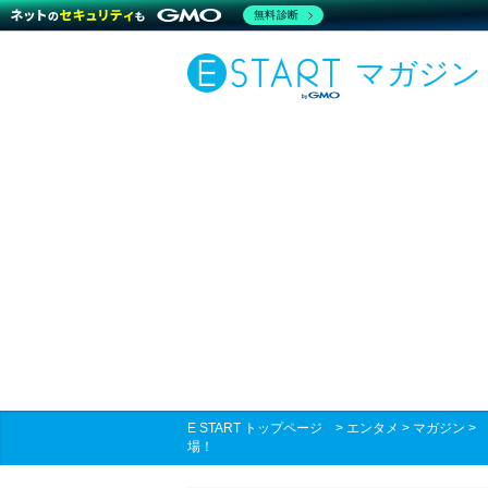
無料診断
マガジン
E START トップページ
>
エンタメ
>
マガジン
場！