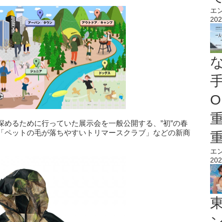
エ
202
O
深めるために行っていた展示会を一般公開する、”初”の春
「ペットの毛が落ちやすいトリマースクラブ」などの新商
エ
202