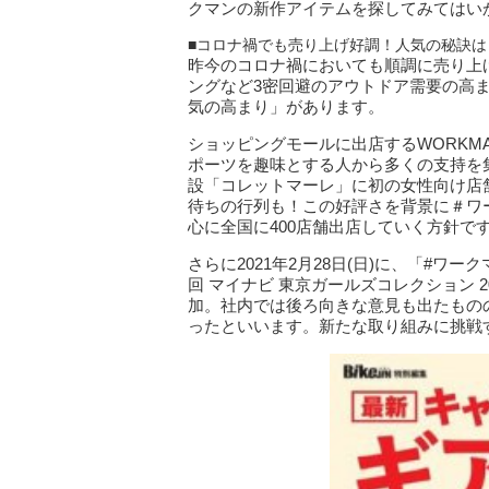
クマンの新作アイテムを探してみてはい
■コロナ禍でも売り上げ好調！人気の秘訣は
昨今のコロナ禍においても順調に売り上
ングなど3密回避のアウトドア需要の高
気の高まり」があります。
ショッピングモールに出店するWORKMA
ポーツを趣味とする人から多くの支持を
設「コレットマーレ」に初の女性向け店舗
待ちの行列も！この好評さを背景に＃ワ
心に全国に400店舗出店していく方針で
さらに2021年2月28日(日)に、「#
回 マイナビ 東京ガールズコレクション 20
加。社内では後ろ向きな意見も出たもの
ったといいます。新たな取り組みに挑戦