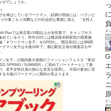
かがでしょうか。
？
げを伸ばしているワークマン。好調の理由には、ベランピ
まりや巣ごもり消費などの社会的な要因に加え、「女性人
エ
N Plusでは来店客の5割以上が女性客で、キャンプやス
202
集めているそう。昨年10月には横浜桜木町駅前の商業施
「＃ワークマン女子」をOPENし、開店初日には3時間
ークマン女子は今後10年で、都心駅近立地や路面店を中
す。
G
ワークマン女子」が国内最大規模のファッションフェスタ『第32
エ
21 SPRING / SUMMER』に初めてパートナーとして参
の、若手女性社員の熱心な意見を採用し、今回の参加に至
する今後のワークマンに期待が高まります。
エ
202