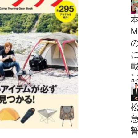
M
エ
202