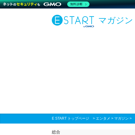
無料診断
マガジン
E START トップページ
>
エンタメ
>
マガジン
総合