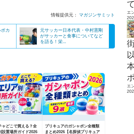
エ
情報提供元：
マガジンサミット
202
ルポカ
元サッカー日本代表・中村憲剛
がサッカーと食事についてなど
を語る！栄...
エ
202
チャどこで買える？全
プリキュアのガシャポン全種類
設置場所ガイド2026
まとめ2026【名探偵プリキュア