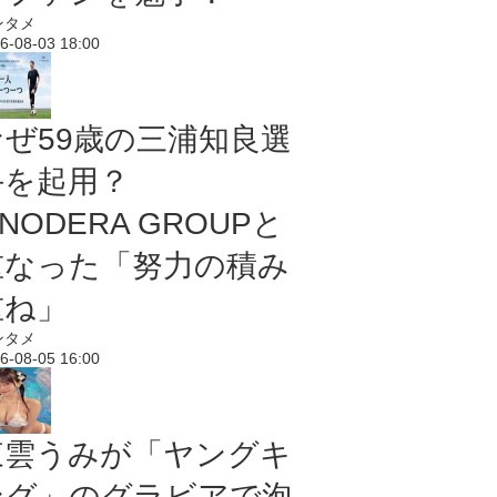
ンタメ
6-08-03 18:00
なぜ59歳の三浦知良選
手を起用？
NODERA GROUPと
重なった「努力の積み
重ね」
ンタメ
6-08-05 16:00
東雲うみが「ヤングキ
ング」のグラビアで泡