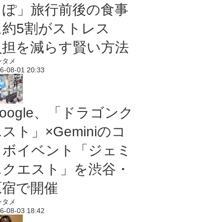
っぽ」旅行前後の食事
に約5割がストレス
負担を減らす賢い方法
ンタメ
6-08-01 20:33
oogle、「ドラゴンク
スト」×Geminiのコ
ラボイベント「ジェミ
ニクエスト」を渋谷・
原宿で開催
ンタメ
6-08-03 18:42