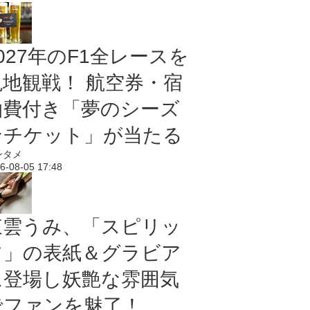
027年のF1全レースを
現地観戦！ 航空券・宿
泊費付き「夢のシーズ
ンチケット」が当たる
ンタメ
6-08-05 17:48
東雲うみ、「スピリッ
ツ」の表紙＆グラビア
に登場し妖艶な雰囲気
でファンを魅了！