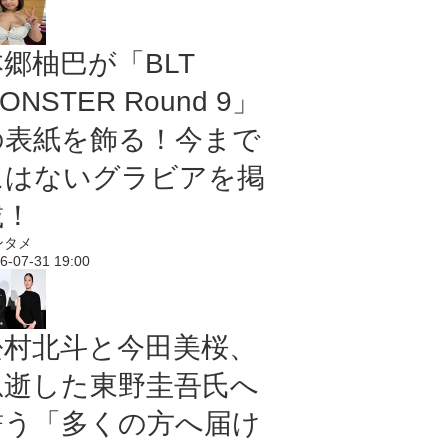
本郷柚巴が「BLT
ONSTER Round 9」
の表紙を飾る！今まで
にはないグラビアを掲
載！
ンタメ
6-07-31 19:00
松村北斗と今田美桜、
急逝した東野圭吾氏へ
誓う「多くの方へ届け