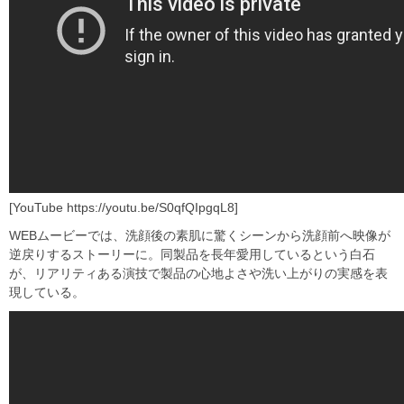
[YouTube https://youtu.be/S0qfQIpgqL8]
WEBムービーでは、洗顔後の素肌に驚くシーンから洗顔前へ映像が
逆戻りするストーリーに。同製品を長年愛用しているという白石
が、リアリティある演技で製品の心地よさや洗い上がりの実感を表
現している。