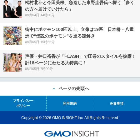
松村北斗と今田美桜、急逝した東野圭吾氏へ誓う「多く
の方へ届けていけたら」
08月04日 14時00分
街中にポケモン100匹以上、立像は19匹 日本橋・八重
洲で“伝説のポケモン”を巡る謎解き
08月05日 15時55分
声優・井口裕香が「FLASH」で圧巻のスタイルを披露！
計18ページにわたる大特集に！
08月05日 7時00分
ページの先頭へ
プライバシー
利用規約
免責事項
ポリシー
Copyright © 2026 GMO INSIGHT Inc. All Rights Reserved.