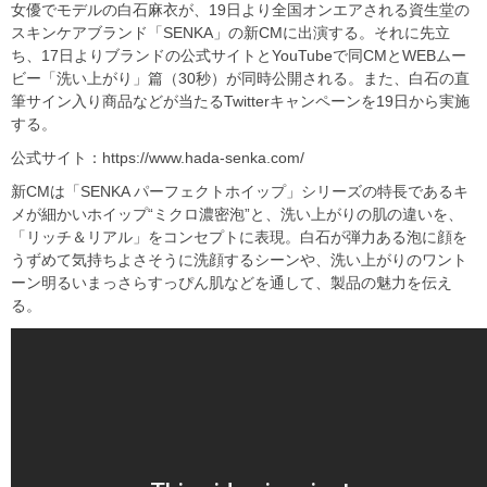
女優でモデルの白石麻衣が、19日より全国オンエアされる資生堂の
スキンケアブランド「SENKA」の新CMに出演する。それに先立
ち、17日よりブランドの公式サイトとYouTubeで同CMとWEBムー
ビー「洗い上がり」篇（30秒）が同時公開される。また、白石の直
筆サイン入り商品などが当たるTwitterキャンペーンを19日から実施
する。
公式サイト：https://www.hada-senka.com/
新CMは「SENKA パーフェクトホイップ」シリーズの特長であるキ
メが細かいホイップ“ミクロ濃密泡”と、洗い上がりの肌の違いを、
「リッチ＆リアル」をコンセプトに表現。白石が弾力ある泡に顔を
うずめて気持ちよさそうに洗顔するシーンや、洗い上がりのワント
ーン明るいまっさらすっぴん肌などを通して、製品の魅力を伝え
る。