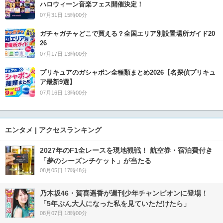
ハロウィーン音楽フェス開催決定！
07月31日 15時00分
ガチャガチャどこで買える？全国エリア別設置場所ガイド20
26
07月17日 13時00分
プリキュアのガシャポン全種類まとめ2026【名探偵プリキュ
ア最新9選】
07月16日 13時00分
エンタメ | アクセスランキング
2027年のF1全レースを現地観戦！ 航空券・宿泊費付き
「夢のシーズンチケット」が当たる
08月05日 17時48分
乃木坂46・賀喜遥香が週刊少年チャンピオンに登場！
「5年ぶん大人になった私を見ていただけたら」
08月07日 18時00分