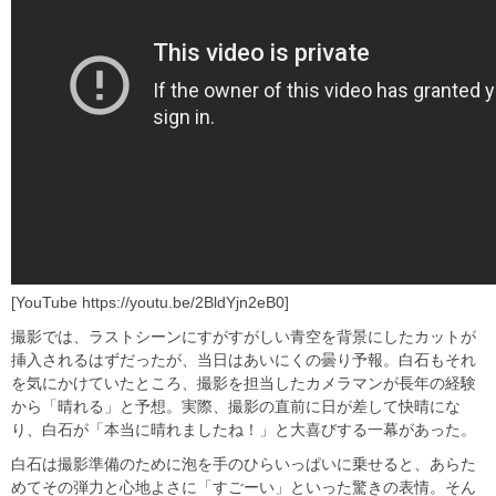
[YouTube https://youtu.be/2BldYjn2eB0]
撮影では、ラストシーンにすがすがしい青空を背景にしたカットが
挿入されるはずだったが、当日はあいにくの曇り予報。白石もそれ
を気にかけていたところ、撮影を担当したカメラマンが長年の経験
から「晴れる」と予想。実際、撮影の直前に日が差して快晴にな
り、白石が「本当に晴れましたね！」と大喜びする一幕があった。
白石は撮影準備のために泡を手のひらいっぱいに乗せると、あらた
めてその弾力と心地よさに「すごーい」といった驚きの表情。そん