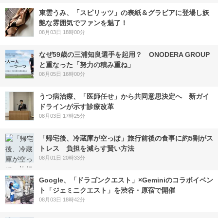
東雲うみ、「スピリッツ」の表紙＆グラビアに登場し妖
艶な雰囲気でファンを魅了！
08月03日 18時00分
なぜ59歳の三浦知良選手を起用？ ONODERA GROUP
と重なった「努力の積み重ね」
08月05日 16時00分
うつ病治療、「医師任せ」から共同意思決定へ 新ガイ
ドラインが示す診療改革
08月03日 17時25分
「帰宅後、冷蔵庫が空っぽ」旅行前後の食事に約5割がス
トレス 負担を減らす賢い方法
08月01日 20時33分
Google、「ドラゴンクエスト」×Geminiのコラボイベン
ト「ジェミニクエスト」を渋谷・原宿で開催
08月03日 18時42分