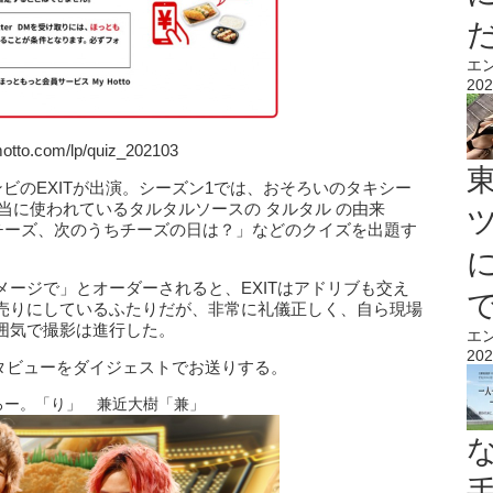
エ
202
o.com/lp/quiz_202103
ビのEXITが出演。シーズン1では、おそろいのタキシー
弁当に使われているタルタルソースの タルタル の由来
”チーズ、次のうちチーズの日は？」などのクイズを出題す
ージで」とオーダーされると、EXITはアドリブも交え
売りにしているふたりだが、非常に礼儀正しく、自ら現場
囲気で撮影は進行した。
エ
202
ンタビューをダイジェストでお送りする。
ろー。「り」 兼近大樹「兼」