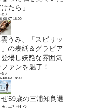
だけたら」
ンタメ
6-08-07 18:00
東雲うみ、「スピリッ
ツ」の表紙＆グラビア
に登場し妖艶な雰囲気
でファンを魅了！
ンタメ
6-08-03 18:00
なぜ59歳の三浦知良選
手を起用？