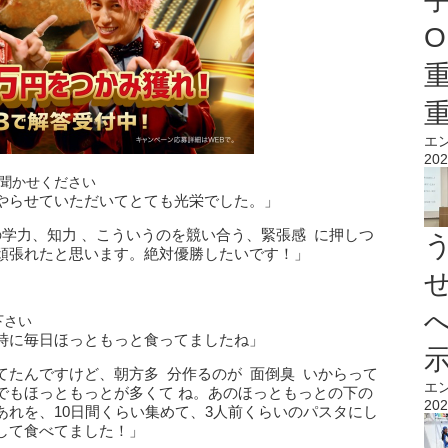
O
エ
202
聞かせください
やらせていただいてとても光栄でした。」
学力、知力 、こういうのを競い合う、緊張感 に押しつ
頑張れたと思います。絶対優勝したいです！」
下さい
時に毎日ほっともっと食ってましたね」
てたんですけど、朝方多 分作るのが 面倒臭 いからって
エ
でもほっともっとが多くて ね。あのほっともっとの下の
202
あれを、10日間くらい集めて、3人前くらいのパスタにし
して食べてました！」