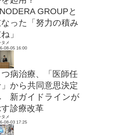
NODERA GROUPと
重なった「努力の積み
重ね」
ンタメ
6-08-05 16:00
うつ病治療、「医師任
せ」から共同意思決定
へ 新ガイドラインが
示す診療改革
ンタメ
6-08-03 17:25