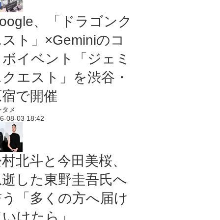
oogle、「ドラゴンク
スト」×Geminiのコ
ラボイベント「ジェミ
ニクエスト」を渋谷・
原宿で開催
ンタメ
6-08-03 18:42
松村北斗と今田美桜、
急逝した東野圭吾氏へ
誓う「多くの方へ届け
ていけたら」