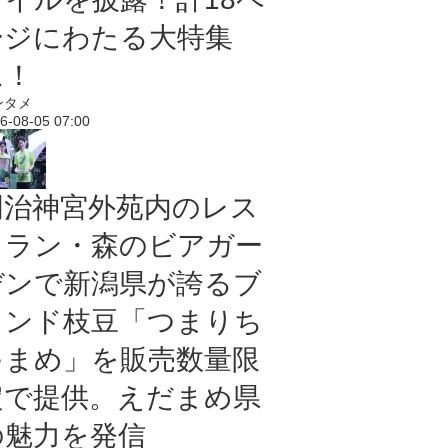
ージにわたる大特集
に！
ンタメ
6-08-05 07:00
明治神宮外苑内のレス
トラン・森のビアガー
デンで新潟県が誇るブ
ランド枝豆「つまりち
ゃまめ」を販売数量限
定で提供。えだまめ県
の魅力を発信