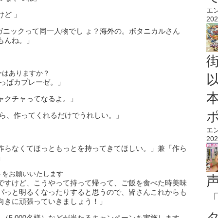
エ
ど 」
202
ガニックって同一人物でし ょ？海外の。ボタニカルさん
もんね。」
ーはありますか？
やっぱカプレーゼ。」
ャクチャってなるよ。」
から、作ってくれるだけでうれしい。」
エ
202
作らなくてほっともっとを持ってきてほしい。」兼「作ら
」
トをお願いいたします
ですけど、こうやって持って帰って、ご飯を食べた時美味
パっと明るくなったりすると思うので、皆さんこれからも
向きに頑張っていきましょう！」
（5,000名様）などが当たるキャンペーンを実施します。