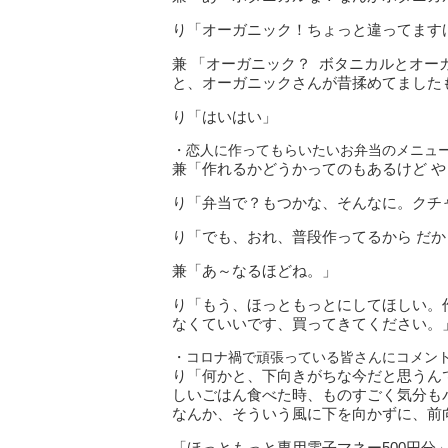
り「オーガニック！ちょっと違ってますけ
兼 「オーガニック？ ボタニカルとオー
と、オーガニックさんが昔揉めてました
り「はいはい」
・恋人に作ってもらいたいお弁当のメニュ
兼「作れるかどうかってのもあるけど 
り「弁当で？もつかな、そんなに。クチ
り「でも、おれ、普段作ってるから だ
兼「あ～なるほどね。」
り「もう、ほっともっとにしてほしい。
なくていいです、買ってきてください。
・コロナ禍で頑張っている皆さんにコメン
り「何かと、下向きがちな今だと思うん
しいごはん食べた時、ものすごく気分も
なんか、そういう風に下を向かずに、前
「ほっともっと専用電子マネー500円分」