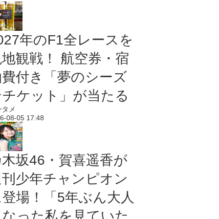
027年のF1全レースを
現地観戦！ 航空券・宿
泊費付き「夢のシーズ
ンチケット」が当たる
ンタメ
6-08-05 17:48
乃木坂46・賀喜遥香が
週刊少年チャンピオン
に登場！「5年ぶん大人
になった私を見ていた