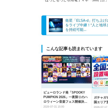
衛星「ELSA-d」打ち上
をライブ中継！“人と地球
を持続可能...
こんな記事も読まれています
ピューロランド発「SPOOKY
PUMPKIN 2026」一夜限りのハ
ガチャガ
ロウィーン音楽フェス開催決
国エリア別
定！
2026-07-31 15:00
2026-07-17 