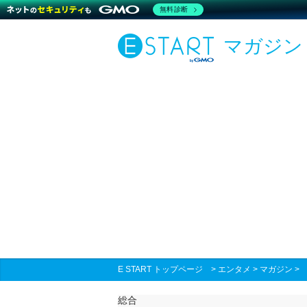
無料診断
マガジン
E START トップページ
>
エンタメ
>
マガジン
総合