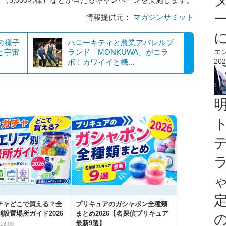
情報提供元：
マガジンサミット
げの様子
ハローキティと農業アパレルブ
と宇宙
ランド「MONKUWA」がコラ
エ
202
ボ！カワイイと機...
チャどこで買える？全
プリキュアのガシャポン全種類
設置場所ガイド2026
まとめ2026【名探偵プリキュア
最新9選】
13:00