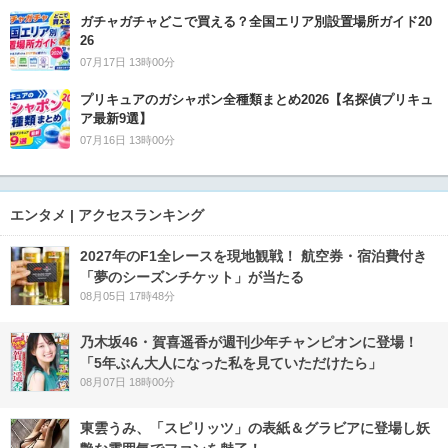
ガチャガチャどこで買える？全国エリア別設置場所ガイド20
26
07月17日 13時00分
プリキュアのガシャポン全種類まとめ2026【名探偵プリキュ
ア最新9選】
07月16日 13時00分
エンタメ | アクセスランキング
2027年のF1全レースを現地観戦！ 航空券・宿泊費付き
「夢のシーズンチケット」が当たる
08月05日 17時48分
乃木坂46・賀喜遥香が週刊少年チャンピオンに登場！
「5年ぶん大人になった私を見ていただけたら」
08月07日 18時00分
東雲うみ、「スピリッツ」の表紙＆グラビアに登場し妖