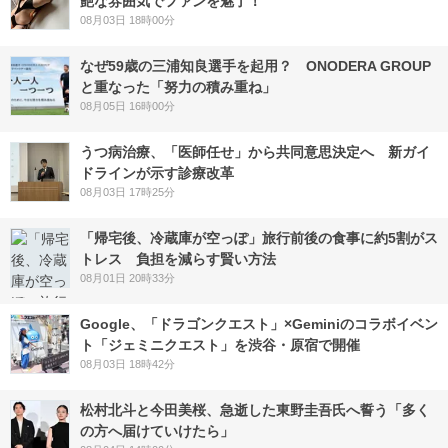
艶な雰囲気でファンを魅了！
08月03日 18時00分
なぜ59歳の三浦知良選手を起用？ ONODERA GROUP
と重なった「努力の積み重ね」
08月05日 16時00分
うつ病治療、「医師任せ」から共同意思決定へ 新ガイ
ドラインが示す診療改革
08月03日 17時25分
「帰宅後、冷蔵庫が空っぽ」旅行前後の食事に約5割がス
トレス 負担を減らす賢い方法
08月01日 20時33分
Google、「ドラゴンクエスト」×Geminiのコラボイベン
ト「ジェミニクエスト」を渋谷・原宿で開催
08月03日 18時42分
松村北斗と今田美桜、急逝した東野圭吾氏へ誓う「多く
の方へ届けていけたら」