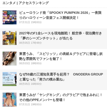
エンタメ | アクセスランキング
ピューロランド発「SPOOKY PUMPKIN 2026」一夜限
りのハロウィーン音楽フェス開催決定！
07月31日 15時00分
2027年のF1全レースを現地観戦！ 航空券・宿泊費付き
「夢のシーズンチケット」が当たる
08月05日 17時48分
東雲うみ、「スピリッツ」の表紙＆グラビアに登場し妖
艶な雰囲気でファンを魅了！
08月03日 18時00分
なぜ59歳の三浦知良選手を起用？ ONODERA GROUP
と重なった「努力の積み重ね」
08月05日 16時00分
東雲うみが「ヤングキング」のグラビアで泡まみれに！
その他のPPEメンバーも登場！
07月31日 19時00分