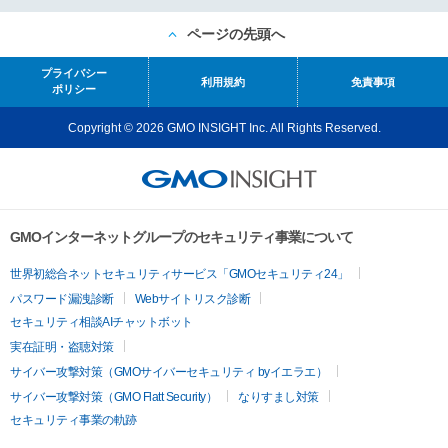
ページの先頭へ
プライバシー
利用規約
免責事項
ポリシー
Copyright © 2026 GMO INSIGHT Inc. All Rights Reserved.
GMOインターネットグループのセキュリティ事業について
世界初総合ネットセキュリティサービス「GMOセキュリティ24」
パスワード漏洩診断
Webサイトリスク診断
セキュリティ相談AIチャットボット
実在証明・盗聴対策
サイバー攻撃対策（GMOサイバーセキュリティ byイエラエ）
サイバー攻撃対策（GMO Flatt Security）
なりすまし対策
セキュリティ事業の軌跡