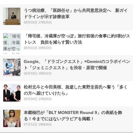
うつ病治療、「医師任せ」から共同意思決定へ 新ガイ
ドラインが示す診療改革
08月03日 17時25分
「帰宅後、冷蔵庫が空っぽ」旅行前後の食事に約5割がス
トレス 負担を減らす賢い方法
08月01日 20時33分
Google、「ドラゴンクエスト」×Geminiのコラボイベン
ト「ジェミニクエスト」を渋谷・原宿で開催
08月03日 18時42分
松村北斗と今田美桜、急逝した東野圭吾氏へ誓う「多く
の方へ届けていけたら」
08月04日 14時00分
本郷柚巴が「BLT MONSTER Round 9」の表紙を飾
る！今までにはないグラビアを掲載！
07月31日 19時00分