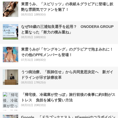
東雲うみ、「スピリッツ」の表紙＆グラビアに登場し妖
艶な雰囲気でファンを魅了！
08月03日 18時00分
なぜ59歳の三浦知良選手を起用？ ONODERA GROUP
と重なった「努力の積み重ね」
08月05日 16時00分
東雲うみが「ヤングキング」のグラビアで泡まみれに！
その他のPPEメンバーも登場！
07月31日 19時00分
うつ病治療、「医師任せ」から共同意思決定へ 新ガイ
ドラインが示す診療改革
08月03日 17時25分
「帰宅後、冷蔵庫が空っぽ」旅行前後の食事に約5割がス
トレス 負担を減らす賢い方法
08月01日 20時33分
Google、「ドラゴンクエスト」×Geminiのコラボイベン