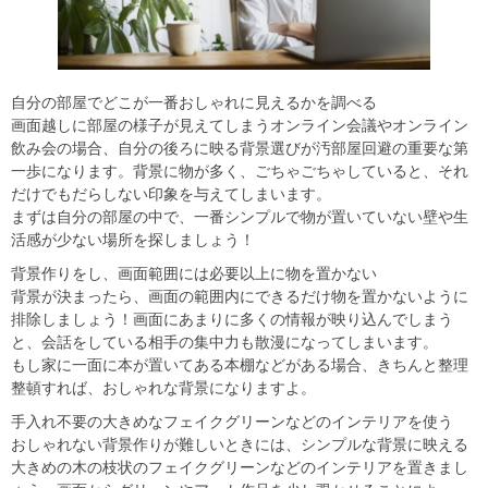
自分の部屋でどこが一番おしゃれに見えるかを調べる
画面越しに部屋の様子が見えてしまうオンライン会議やオンライン
飲み会の場合、自分の後ろに映る背景選びが汚部屋回避の重要な第
一歩になります。背景に物が多く、ごちゃごちゃしていると、それ
だけでもだらしない印象を与えてしまいます。
まずは自分の部屋の中で、一番シンプルで物が置いていない壁や生
活感が少ない場所を探しましょう！
背景作りをし、画面範囲には必要以上に物を置かない
背景が決まったら、画面の範囲内にできるだけ物を置かないように
排除しましょう！画面にあまりに多くの情報が映り込んでしまう
と、会話をしている相手の集中力も散漫になってしまいます。
もし家に一面に本が置いてある本棚などがある場合、きちんと整理
整頓すれば、おしゃれな背景になりますよ。
手入れ不要の大きめなフェイクグリーンなどのインテリアを使う
おしゃれない背景作りが難しいときには、シンプルな背景に映える
大きめの木の枝状のフェイクグリーンなどのインテリアを置きまし