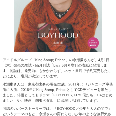
アイドルグループ「King &amp; Prince」の永瀬廉さんが、4月1日
〈木〉発売の雑誌・隔月刊誌「bis」5月号増刊の表紙に登場しま
す！同誌は、発売前にもかかわらず、ネット書店で予約完売したこ
とにより、増刷が決定しています。
永瀬廉さんは、東京都出身の現在22歳。2011年よりジャニーズ事務
所に入所。2018年にKing &amp; PrinceとしてCDデビューを果たし
ました。俳優としてもドラマ「FLY! BOYS, FLY! 僕たち、CAはじめ
ました」や、映画「弱虫ペダル」に出演し活躍しています。
同誌のカバーストーリーでは、「BOYHOOD／少年と大人の間で」
というテーマのもと、永瀬さんの変わらない少年のような無邪気さ