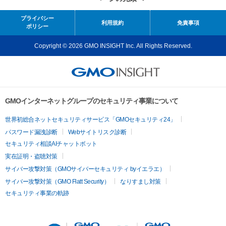
プライバシー
利用規約
免責事項
ポリシー
Copyright © 2026 GMO INSIGHT Inc. All Rights Reserved.
GMOインターネットグループのセキュリティ事業について
世界初総合ネットセキュリティサービス「GMOセキュリティ24」
パスワード漏洩診断
Webサイトリスク診断
セキュリティ相談AIチャットボット
実在証明・盗聴対策
サイバー攻撃対策（GMOサイバーセキュリティ byイエラエ）
サイバー攻撃対策（GMO Flatt Security）
なりすまし対策
セキュリティ事業の軌跡