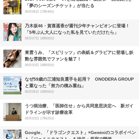
「夢のシーズンチケット」が当たる
08月05日 17時48分
乃木坂46・賀喜遥香が週刊少年チャンピオンに登場！
「5年ぶん大人になった私を見ていただけたら」
08月07日 18時00分
東雲うみ、「スピリッツ」の表紙＆グラビアに登場し妖
艶な雰囲気でファンを魅了！
08月03日 18時00分
なぜ59歳の三浦知良選手を起用？ ONODERA GROUP
と重なった「努力の積み重ね」
08月05日 16時00分
うつ病治療、「医師任せ」から共同意思決定へ 新ガイ
ドラインが示す診療改革
08月03日 17時25分
Google、「ドラゴンクエスト」×Geminiのコラボイベン