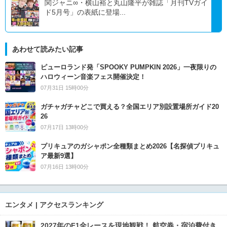
関ジャニ∞・横山裕と丸山隆平が雑誌「月刊TVガイ
ド5月号」の表紙に登場...
あわせて読みたい記事
ピューロランド発「SPOOKY PUMPKIN 2026」一夜限りの
ハロウィーン音楽フェス開催決定！
07月31日 15時00分
ガチャガチャどこで買える？全国エリア別設置場所ガイド20
26
07月17日 13時00分
プリキュアのガシャポン全種類まとめ2026【名探偵プリキュ
ア最新9選】
07月16日 13時00分
エンタメ | アクセスランキング
2027年のF1全レースを現地観戦！ 航空券・宿泊費付き