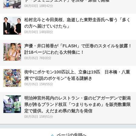
ト「ジェミニクエスト」を渋谷・原宿で開催
08月03日 18時42分
松村北斗と今田美桜、急逝した東野圭吾氏へ誓う「多く
の方へ届けていけたら」
08月04日 14時00分
声優・井口裕香が「FLASH」で圧巻のスタイルを披露！
計18ページにわたる大特集に！
08月05日 7時00分
街中にポケモン100匹以上、立像は19匹 日本橋・八重
洲で“伝説のポケモン”を巡る謎解き
08月05日 15時55分
明治神宮外苑内のレストラン・森のビアガーデンで新潟
県が誇るブランド枝豆「つまりちゃまめ」を販売数量限
定で提供。えだまめ県の魅力を発信
08月05日 15時51分
ページの先頭へ