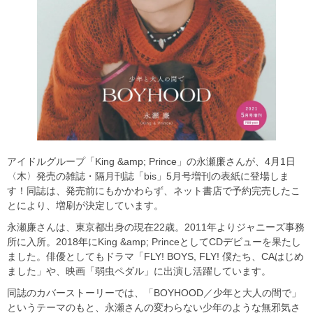
アイドルグループ「King &amp; Prince」の永瀬廉さんが、4月1日
〈木〉発売の雑誌・隔月刊誌「bis」5月号増刊の表紙に登場しま
す！同誌は、発売前にもかかわらず、ネット書店で予約完売したこ
とにより、増刷が決定しています。
永瀬廉さんは、東京都出身の現在22歳。2011年よりジャニーズ事務
所に入所。2018年にKing &amp; PrinceとしてCDデビューを果たし
ました。俳優としてもドラマ「FLY! BOYS, FLY! 僕たち、CAはじめ
ました」や、映画「弱虫ペダル」に出演し活躍しています。
同誌のカバーストーリーでは、「BOYHOOD／少年と大人の間で」
というテーマのもと、永瀬さんの変わらない少年のような無邪気さ