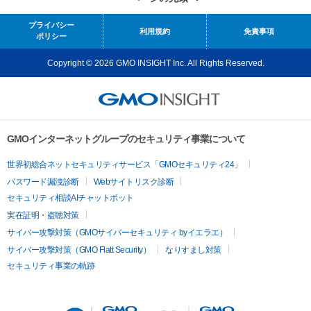
プライバシー
利用規約
免責事項
ポリシー
Copyright © 2026 GMO INSIGHT Inc. All Rights Reserved.
GMOインターネットグループのセキュリティ事業について
世界初総合ネットセキュリティサービス「GMOセキュリティ24」
パスワード漏洩診断
Webサイトリスク診断
セキュリティ相談AIチャットボット
実在証明・盗聴対策
サイバー攻撃対策（GMOサイバーセキュリティ byイエラエ）
サイバー攻撃対策（GMO Flatt Security）
なりすまし対策
セキュリティ事業の軌跡