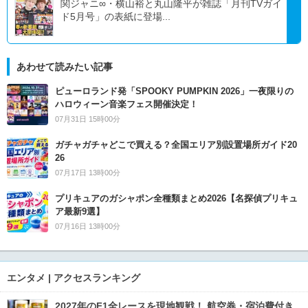
関ジャニ∞・横山裕と丸山隆平が雑誌「月刊TVガイ
ド5月号」の表紙に登場...
あわせて読みたい記事
ピューロランド発「SPOOKY PUMPKIN 2026」一夜限りの
ハロウィーン音楽フェス開催決定！
07月31日 15時00分
ガチャガチャどこで買える？全国エリア別設置場所ガイド20
26
07月17日 13時00分
プリキュアのガシャポン全種類まとめ2026【名探偵プリキュ
ア最新9選】
07月16日 13時00分
エンタメ | アクセスランキング
2027年のF1全レースを現地観戦！ 航空券・宿泊費付き