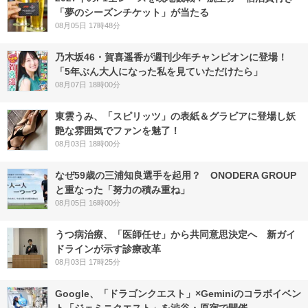
「夢のシーズンチケット」が当たる
08月05日 17時48分
乃木坂46・賀喜遥香が週刊少年チャンピオンに登場！
「5年ぶん大人になった私を見ていただけたら」
08月07日 18時00分
東雲うみ、「スピリッツ」の表紙＆グラビアに登場し妖
艶な雰囲気でファンを魅了！
08月03日 18時00分
なぜ59歳の三浦知良選手を起用？ ONODERA GROUP
と重なった「努力の積み重ね」
08月05日 16時00分
うつ病治療、「医師任せ」から共同意思決定へ 新ガイ
ドラインが示す診療改革
08月03日 17時25分
Google、「ドラゴンクエスト」×Geminiのコラボイベン