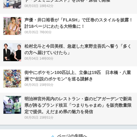
ト「ジェミニクエスト」を渋谷・原宿で開催
08月03日 18時42分
声優・井口裕香が「FLASH」で圧巻のスタイルを披露！
計18ページにわたる大特集に！
08月05日 7時00分
松村北斗と今田美桜、急逝した東野圭吾氏へ誓う「多く
の方へ届けていけたら」
08月04日 14時00分
街中にポケモン100匹以上、立像は19匹 日本橋・八重
洲で“伝説のポケモン”を巡る謎解き
08月05日 15時55分
明治神宮外苑内のレストラン・森のビアガーデンで新潟
県が誇るブランド枝豆「つまりちゃまめ」を販売数量限
定で提供。えだまめ県の魅力を発信
08月05日 15時51分
ページの先頭へ