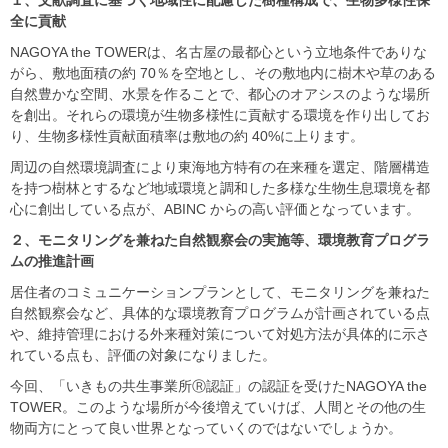
１、文献調査に基づく地域性に配慮した樹種構成で、生物多様性保
全に貢献
NAGOYA the TOWERは、名古屋の最都心という立地条件でありな
がら、敷地面積の約 70％を空地とし、その敷地内に樹木や草のある
自然豊かな空間、水景を作ることで、都心のオアシスのような場所
を創出。それらの環境が生物多様性に貢献する環境を作り出してお
り、生物多様性貢献面積率は敷地の約 40%に上ります。
周辺の自然環境調査により東海地方特有の在来種を選定、階層構造
を持つ樹林とするなど地域環境と調和した多様な生物生息環境を都
心に創出している点が、ABINC からの高い評価となっています。
２、モニタリングを兼ねた自然観察会の実施等、環境教育プログラ
ムの推進計画
居住者のコミュニケーションプランとして、モニタリングを兼ねた
自然観察会など、具体的な環境教育プログラムが計画されている点
や、維持管理における外来種対策について対処方法が具体的に示さ
れている点も、評価の対象になりました。
今回、「いきもの共生事業所Ⓡ認証」の認証を受けたNAGOYA the
TOWER。このような場所が今後増えていけば、人間とその他の生
物両方にとって良い世界となっていくのではないでしょうか。