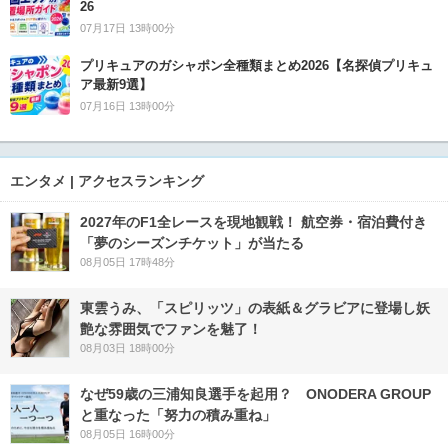
26
07月17日 13時00分
プリキュアのガシャポン全種類まとめ2026【名探偵プリキュ
ア最新9選】
07月16日 13時00分
エンタメ | アクセスランキング
2027年のF1全レースを現地観戦！ 航空券・宿泊費付き
「夢のシーズンチケット」が当たる
08月05日 17時48分
東雲うみ、「スピリッツ」の表紙＆グラビアに登場し妖
艶な雰囲気でファンを魅了！
08月03日 18時00分
なぜ59歳の三浦知良選手を起用？ ONODERA GROUP
と重なった「努力の積み重ね」
08月05日 16時00分