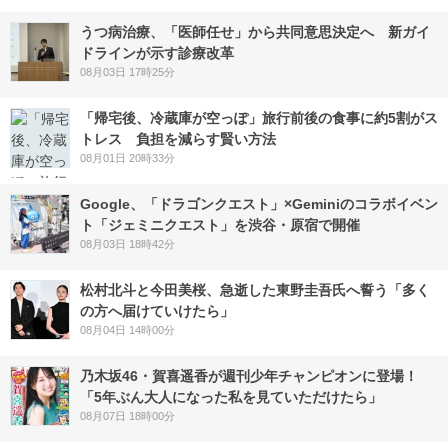
うつ病治療、「医師任せ」から共同意思決定へ 新ガイ
ドラインが示す診療改革
08月03日 17時25分
「帰宅後、冷蔵庫が空っぽ」旅行前後の食事に約5割がス
トレス 負担を減らす賢い方法
08月01日 20時33分
Google、「ドラゴンクエスト」×Geminiのコラボイベン
ト「ジェミニクエスト」を渋谷・原宿で開催
08月03日 18時42分
松村北斗と今田美桜、急逝した東野圭吾氏へ誓う「多く
の方へ届けていけたら」
08月04日 14時00分
乃木坂46・賀喜遥香が週刊少年チャンピオンに登場！
「5年ぶん大人になった私を見ていただけたら」
08月07日 18時00分