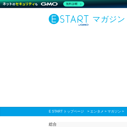
無料診断
マガジン
E START トップページ
>
エンタメ
>
マガジン
総合