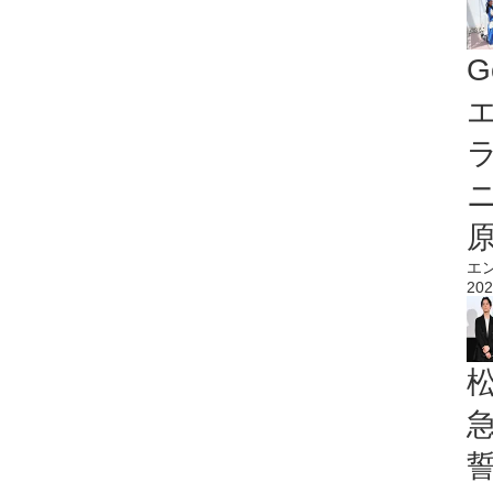
G
エ
エ
202