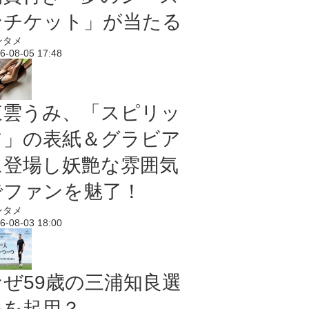
ンチケット」が当たる
ンタメ
6-08-05 17:48
東雲うみ、「スピリッ
ツ」の表紙＆グラビア
に登場し妖艶な雰囲気
でファンを魅了！
ンタメ
6-08-03 18:00
なぜ59歳の三浦知良選
手を起用？