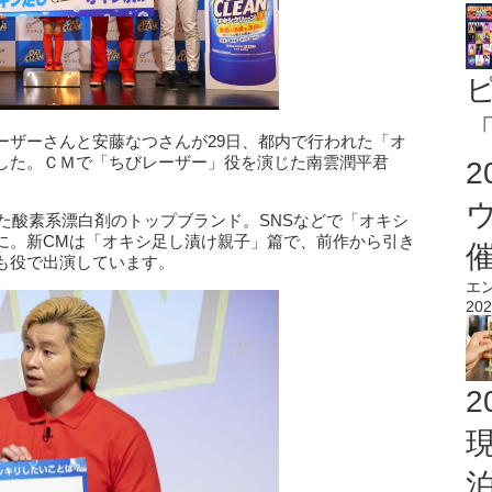
「
ーザーさんと安藤なつさんが29日、都内で行われた「オ
した。ＣＭで「ちびレーザー」役を演じた南雲潤平君
した酸素系漂白剤のトップブランド。SNSなどで「オキシ
に。新CMは「オキシ足し漬け親子」篇で、前作から引き
も役で出演しています。
エ
202
2