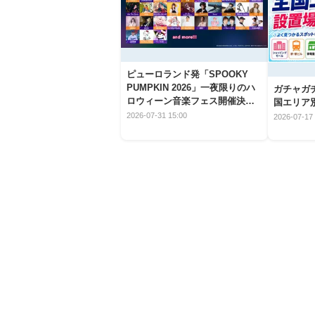
ピューロランド発「SPOOKY
PUMPKIN 2026」一夜限りのハ
ガチャガ
ロウィーン音楽フェス開催決
国エリア別
定！
2026-07-31 15:00
2026-07-17 