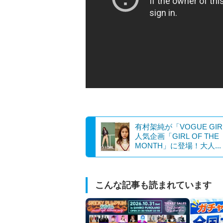
有村架純が「VOGUE GI
人気企画「GIRL OF THE
MONTH」に登場！大人...
こんな記事も読まれています