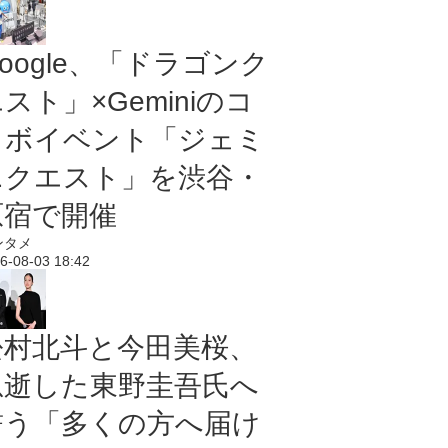
oogle、「ドラゴンク
スト」×Geminiのコ
ラボイベント「ジェミ
ニクエスト」を渋谷・
原宿で開催
ンタメ
6-08-03 18:42
松村北斗と今田美桜、
急逝した東野圭吾氏へ
誓う「多くの方へ届け