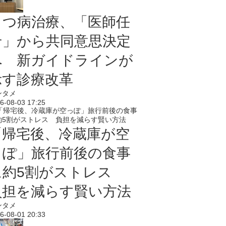
うつ病治療、「医師任
せ」から共同意思決定
へ 新ガイドラインが
示す診療改革
ンタメ
6-08-03 17:25
「帰宅後、冷蔵庫が空
っぽ」旅行前後の食事
に約5割がストレス
負担を減らす賢い方法
ンタメ
6-08-01 20:33