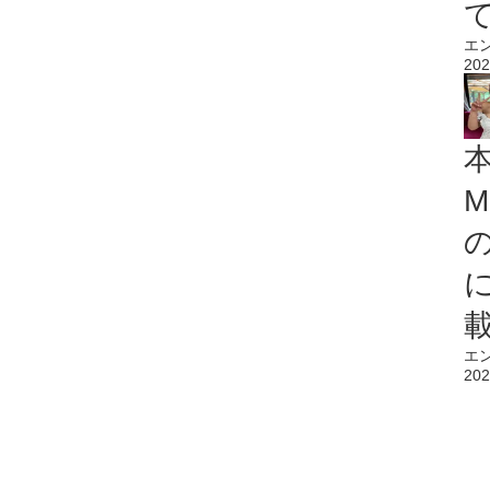
エ
202
M
エ
202