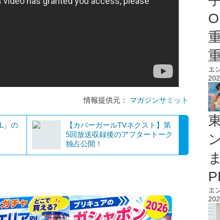
O
エ
202
情報提供元：
マガジンサミット
RL」の
【カバーガールTVネクスト】第
5回放送収録後のアフタートーク
独占公開！
エ
202