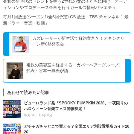
令和の新時代のトレンドを担うZ世代の女の子たちに向け、オーデ
ィションやプロデュース企画を行うガールズ情報バラエティ。
毎月1回放送(シーズン1/全6回予定) CS 放送「TBS チャンネル 1 最
新ドラマ・音楽・映画」
カズレーザーが新生活で解約宣言？！オキシクリ
ーン新CM発表会
複数の美容室を経営する「カバーヘアーグループ」
代表・谷本一典氏が語...
あわせて読みたい記事
ピューロランド発「SPOOKY PUMPKIN 2026」一夜限りの
ハロウィーン音楽フェス開催決定！
07月31日 15時00分
ガチャガチャどこで買える？全国エリア別設置場所ガイド20
26