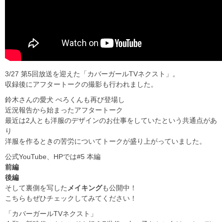
3/27 第5回放送を迎えた「カバーガールTVネクスト」。
収録後にアフタートークの撮影も行われました。
鈴木さんの愛犬 ぺろくんも再び登場し
近況報告から始まったアフタートーク
最近は2人とも洋服のデザインのお仕事をしていたという共通点があ
り
洋服を作るときの苦労についてトークが盛り上がっていました。
公式YouTube、HPでは#5 本編
前編
後編
そして裏側を写した
メイキング
も公開中！
こちらもぜひチェックしてみてください！
「カバーガールTVネクスト」