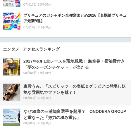
07月17日 13時00分
プリキュアのガシャポン全種類まとめ2026【名探偵プリキュ
ア最新9選】
07月16日 13時00分
エンタメ | アクセスランキング
2027年のF1全レースを現地観戦！ 航空券・宿泊費付き
「夢のシーズンチケット」が当たる
08月05日 17時48分
東雲うみ、「スピリッツ」の表紙＆グラビアに登場し妖
艶な雰囲気でファンを魅了！
08月03日 18時00分
なぜ59歳の三浦知良選手を起用？ ONODERA GROUP
と重なった「努力の積み重ね」
08月05日 16時00分