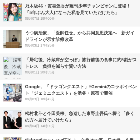
乃木坂46・賀喜遥香が週刊少年チャンピオンに登場！
「5年ぶん大人になった私を見ていただけたら」
08月07日 18時00分
うつ病治療、「医師任せ」から共同意思決定へ 新ガイ
ドラインが示す診療改革
08月03日 17時25分
「帰宅後、冷蔵庫が空っぽ」旅行前後の食事に約5割がス
トレス 負担を減らす賢い方法
08月01日 20時33分
Google、「ドラゴンクエスト」×Geminiのコラボイベン
ト「ジェミニクエスト」を渋谷・原宿で開催
08月03日 18時42分
松村北斗と今田美桜、急逝した東野圭吾氏へ誓う「多く
の方へ届けていけたら」
08月04日 14時00分