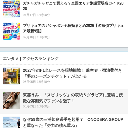
ガチャガチャどこで買える？全国エリア別設置場所ガイド20
26
07月17日 13時00分
プリキュアのガシャポン全種類まとめ2026【名探偵プリキュ
ア最新9選】
07月16日 13時00分
エンタメ | アクセスランキング
2027年のF1全レースを現地観戦！ 航空券・宿泊費付き
「夢のシーズンチケット」が当たる
08月05日 17時48分
東雲うみ、「スピリッツ」の表紙＆グラビアに登場し妖
艶な雰囲気でファンを魅了！
08月03日 18時00分
なぜ59歳の三浦知良選手を起用？ ONODERA GROUP
と重なった「努力の積み重ね」