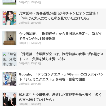
08月05日 16時00分
乃木坂46・賀喜遥香が週刊少年チャンピオンに登場！
「5年ぶん大人になった私を見ていただけたら」
08月07日 18時00分
うつ病治療、「医師任せ」から共同意思決定へ 新ガイ
ドラインが示す診療改革
08月03日 17時25分
「帰宅後、冷蔵庫が空っぽ」旅行前後の食事に約5割がス
トレス 負担を減らす賢い方法
08月01日 20時33分
Google、「ドラゴンクエスト」×Geminiのコラボイベン
ト「ジェミニクエスト」を渋谷・原宿で開催
08月03日 18時42分
松村北斗と今田美桜、急逝した東野圭吾氏へ誓う「多く
の方へ届けていけたら」
08月04日 14時00分