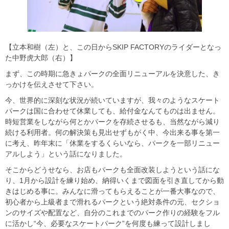
【立本和樹（左）と、この日からSKIP FACTORYのライダーとなっ
た中野虎大郎（右）】
まず、この時期に急きょパークの全面リニューアルを決意した、き
っかけを伝えさせて下さい。
今、世界的に深刻な状況が続いていますが、我々のようなスケート
パークは国に合わせて休業しても、給付金なんてものは出ません。
時短営業をしながら何とかパークを存続させるも、当然ながら減り
続ける利用者。何の解決策も見出せずもがく中、今出来る事を第一
に考え、昨年末に「休業をするくらいなら、パークを一部リニュー
アルしよう」という話になりました。
そこからどうせなら、お店もパークも全面改装しようという話にな
り、1月から設計を練り始め、納得いくまで図面を引き直してから動
きはじめる事に。みんなに滑ってもらえることが一番大事なので、
初心者から上級者まで滑れるパークという絶対条件の元、セクショ
ンのサイズや配置など、自分のこれまでのパーク作りの経験をフル
に活かし“今、必要なスケートパーク”を何度も練って設計しまし