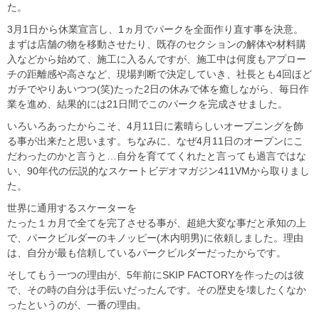
た。
3月1日から休業宣言し、1ヵ月でパークを全面作り直す事を決意。
まずは店舗の物を移動させたり、既存のセクションの解体や材料購
入などから始めて、施工に入るんですが、施工中は何度もアプロー
チの距離感や高さなど、現場判断で決定していき、社長とも4回ほど
ガチでやりあいつつ(笑)たった2日の休みで体を癒しながら、毎日作
業を進め、結果的には21日間でこのパークを完成させました。
いろいろあったからこそ、4月11日に素晴らしいオープニングを飾
る事が出来たと思います。ちなみに、なぜ4月11日のオープンにこ
だわったのかと言うと…自分を育ててくれたと言っても過言ではな
い、90年代の伝説的なスケートビデオマガジン411VMから取りまし
た。
世界に通用するスケーターを
たった１カ月で全てを完了させる事が、超絶大変な事だと承知の上
で、パークビルダーのキノッピー(木内明男)に依頼しました。理由
は、自分が最も信頼しているパークビルダーだったからです。
そしてもう一つの理由が、5年前にSKIP FACTORYを作ったのは彼
で、その時の自分は手伝いだったんです。その歴史を壊したくなか
ったというのが、一番の理由。