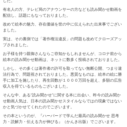
した。
有名人の方、テレビ局のアナウンサーの方なども読み聞かせ動画を
配信し、話題にもなっておりました。
改めて絵本の魅力、存在価値を世の中に伝えられた出来事でござい
ました。
実は、その裏側では「著作権法違反」の問題も改めてクローズアッ
プされました。
お子様を持つ親御さんならご存知かもしれませんが、コロナ前から
絵本の読み聞かせ動画は、ネットに数多く投稿されておりました。
しかし、その多くは著作者の許可を取ってない無断公開、つまり違
法行為で、問題視されておりました。悪質なものは、絵本の絵に勝
手に加工を施したり、再生回数が１０００万回を超え、多額の広告
収入を得ているものもございました。
そんな中、ある“読み聞かせ”に関する本に出会い、昨今の読み聞か
せ動画人気は、日本の読み聞かせスタイルならではの現象ではない
かと気づかせてくれたのでございます。
その本というのが、『ハーバードで学んだ最高の読み聞かせ 思考
力・読解力・伝える力が伸びる』（かんき出版）でございます。