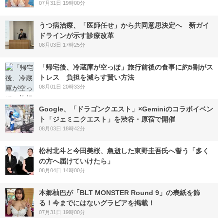
07月31日 19時00分
うつ病治療、「医師任せ」から共同意思決定へ 新ガイ
ドラインが示す診療改革
08月03日 17時25分
「帰宅後、冷蔵庫が空っぽ」旅行前後の食事に約5割がス
トレス 負担を減らす賢い方法
08月01日 20時33分
Google、「ドラゴンクエスト」×Geminiのコラボイベン
ト「ジェミニクエスト」を渋谷・原宿で開催
08月03日 18時42分
松村北斗と今田美桜、急逝した東野圭吾氏へ誓う「多く
の方へ届けていけたら」
08月04日 14時00分
本郷柚巴が「BLT MONSTER Round 9」の表紙を飾
る！今までにはないグラビアを掲載！
07月31日 19時00分