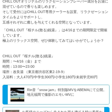
CHILL OUTオリジナルのリラクセーションフレーバー成分をお湯に
混ぜているので香りも楽しめます。
そして受付にはCHILL OUT専用クーラーを設置、リラクゼーション
タイムをよりサポートし、
五感それぞれに癒しを与えてくれる空間となっています。
「CHILL OUT『桜チル(散る)銭湯』」は4/16までの期間限定で開催
しています。
極上のリラックス空間、ぜひ体験してみてはいかがでしょうか？
CHILL OUT『桜チル(散る)銭湯』
期間：〜4/16（金）まで
時間：13:00〜23:00
場所：改良湯 （東京都渋谷区東2-19-9）
入浴料：大人470円/中学生300円/小学生180円/未就学児80円
Rin音『snow jam』特別版MVをABEMAにて公開。
地元福岡で撮影のエモいMVに