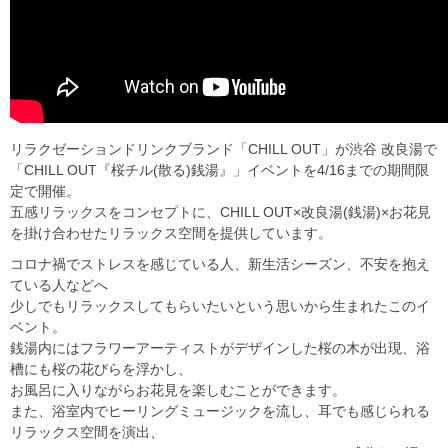
リラクゼーションドリンクブランド「CHILL OUT」が渋谷 改良湯で
「CHILL OUT『桜チル(散る)銭湯』」イベントを4/16までの期間限
定で開催。
五感リラックスをコンセプトに、CHILL OUT×改良湯(銭湯)×お花見
を掛け合わせたリラックス空間を提供しています。
コロナ禍でストレスを感じている人、新生活シーズン、不安を抱え
ている人などへ
少しでもリラックスしてもらいたいという思いから生まれたこのイ
ベント。
銭湯内にはフラワーアーティストがデザインした桜の木が出現、浴
槽にも桜の花びらを浮かし、
お風呂に入りながらお花見を楽しむことができます。
また、浴室内でヒーリングミュージックを流し、耳でも感じられる
リラックス空間を演出、