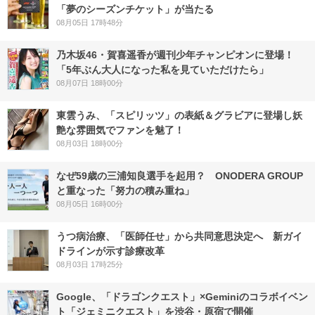
「夢のシーズンチケット」が当たる
08月05日 17時48分
乃木坂46・賀喜遥香が週刊少年チャンピオンに登場！
「5年ぶん大人になった私を見ていただけたら」
08月07日 18時00分
東雲うみ、「スピリッツ」の表紙＆グラビアに登場し妖
艶な雰囲気でファンを魅了！
08月03日 18時00分
なぜ59歳の三浦知良選手を起用？ ONODERA GROUP
と重なった「努力の積み重ね」
08月05日 16時00分
うつ病治療、「医師任せ」から共同意思決定へ 新ガイ
ドラインが示す診療改革
08月03日 17時25分
Google、「ドラゴンクエスト」×Geminiのコラボイベン
ト「ジェミニクエスト」を渋谷・原宿で開催