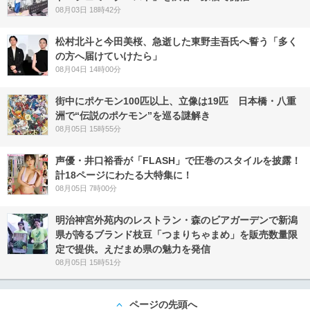
08月03日 18時42分
松村北斗と今田美桜、急逝した東野圭吾氏へ誓う「多く
の方へ届けていけたら」
08月04日 14時00分
街中にポケモン100匹以上、立像は19匹 日本橋・八重
洲で“伝説のポケモン”を巡る謎解き
08月05日 15時55分
声優・井口裕香が「FLASH」で圧巻のスタイルを披露！
計18ページにわたる大特集に！
08月05日 7時00分
明治神宮外苑内のレストラン・森のビアガーデンで新潟
県が誇るブランド枝豆「つまりちゃまめ」を販売数量限
定で提供。えだまめ県の魅力を発信
08月05日 15時51分
ページの先頭へ