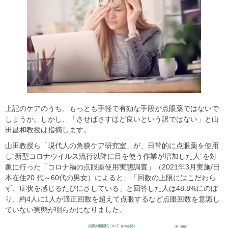
上記のケアのうち、もっとも手軽で有効な手段が点眼薬ではないで
しょうか。しかし、「させばさすほど良いという訳ではない」と山
田昌和教授は指摘します。
山田教授ら「現代人の角膜ケア研究室」が、日常的に点眼薬を使用
し“新型コロナウイルス流行以降に目を使う作業が増加した人”を対
象に行った「コロナ禍の点眼薬使用実態調査」（2021年3月実施/日
本在住20 代～60代の男女）によると、「回数の上限にはこだわら
ず、症状を感じるたびにさしている」と回答した人は48.8%にのぼ
り、約4人に1人が適正回数を超えて点眼するなど点眼回数を意識し
ていない実態が明らかになりました。