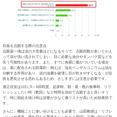
目薬を点眼する際の注意点
点眼薬一滴は涙の５倍量ほどになるそうで、点眼回数が多いとかえ
って涙が洗い流されてしまい、目に必要な油分やタンパク質などを
失う可能性があります。また、すでに角膜に傷がついている場合
は、薬に配合される防腐剤－例えば、塩化ベンザルコニウムは油を
分解する作用があり、涙の油層を破壊し目が乾きやすくなる－が症
状を悪化させる恐れもあるため、さしすぎには注意が必要です。
適正目安は1日に5～6回程度。起床時、朝・昼・晩の食事時、リフ
レッシュしたい時（数回）など時間を決めて点眼すると良いそう
で、特に朝起き抜け時は涙量が少なく傷リスクが高いため効果的で
す。
さらに、機能ごとに使い分けることも必要で、山田教授は「リフレ
ッシュや充血、疲れ目など用途をしっかりと確認して使い分けて欲