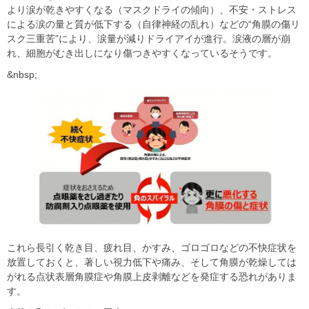
より涙が乾きやすくなる（マスクドライの傾向）、不安・ストレス
による涙の量と質が低下する（自律神経の乱れ）などの“角膜の傷リ
スク三重苦”により、涙量が減りドライアイが進行。涙液の層が崩
れ、細胞がむき出しになり傷つきやすくなっているそうです。
&nbsp;
これら長引く乾き目、疲れ目、かすみ、ゴロゴロなどの不快症状を
放置しておくと、著しい視力低下や痛み、そして角膜が乾燥しては
がれる点状表層角膜症や角膜上皮剥離などを発症する恐れがありま
す。