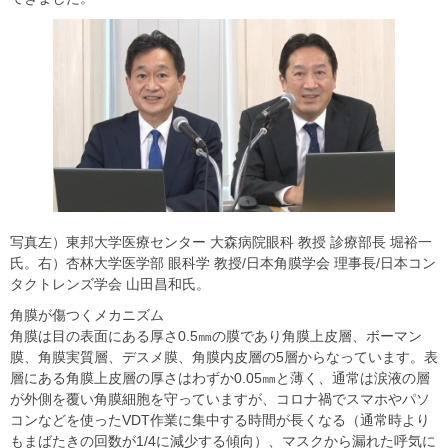
写真左）東邦大学医療センター 大森病院眼科 教授 診療部長 堀裕一
氏。右）杏林大学医学部 眼科学 教授/日本角膜学会 理事長/日本コン
タクトレンズ学会 山田昌和氏。
角膜が傷つくメカニズム
角膜は目の表面にある厚さ0.5㎜の膜であり角膜上皮層、ボーマン
膜、角膜実質層、デスメ膜、角膜内皮層の5層からなっています。表
層にある角膜上皮層の厚さはわずか0.05㎜と薄く、通常は涙液の層
が外側を覆い角膜細胞を守っていますが、コロナ禍でスマホやパソ
コンなどを使ったVDT作業に集中する時間が長くなる（通常時より
もまばたきの回数が1/4に減少する傾向）、マスクから漏れた呼気に