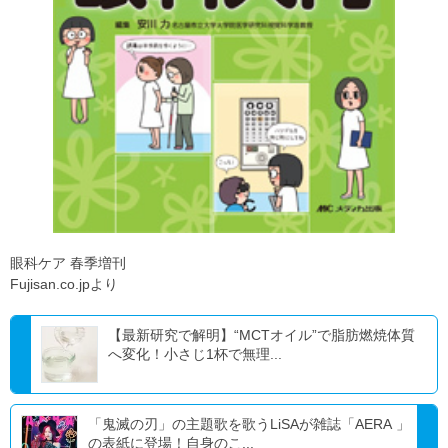
眼科ケア 春季増刊
Fujisan.co.jpより
【最新研究で解明】“MCTオイル”で脂肪燃焼体質
へ変化！小さじ1杯で無理...
「鬼滅の刃」の主題歌を歌うLiSAが雑誌「AERA 」
の表紙に登場！自身のこ...