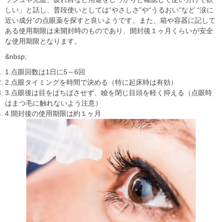
しい」と話し、普段使いとしては“やさしさ”や“うるおい”など “涙に
近い成分”の点眼薬を探すと良いようです。また、箱や容器に記して
ある使用期限は未開封時のものであり、開封後１ヶ月くらいが安全
な使用期限となります。
&nbsp;
1.点眼回数は1日に5～6回
2.点眼タイミングを時間で決める（特に起床時は有効）
3.点眼後は目をぱちぱさせず、瞼を閉じ目頭を軽く抑える（点眼時
はまつ毛に触れないよう注意）
4.開封後の使用期限は約１ヶ月