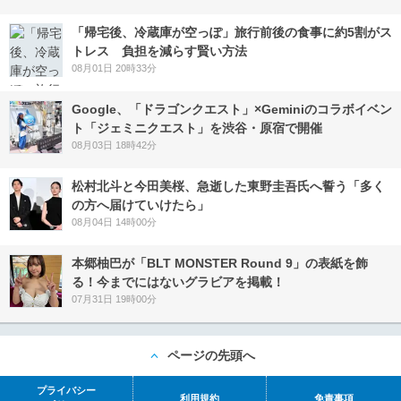
「帰宅後、冷蔵庫が空っぽ」旅行前後の食事に約5割がス
トレス 負担を減らす賢い方法
08月01日 20時33分
Google、「ドラゴンクエスト」×Geminiのコラボイベン
ト「ジェミニクエスト」を渋谷・原宿で開催
08月03日 18時42分
松村北斗と今田美桜、急逝した東野圭吾氏へ誓う「多く
の方へ届けていけたら」
08月04日 14時00分
本郷柚巴が「BLT MONSTER Round 9」の表紙を飾
る！今までにはないグラビアを掲載！
07月31日 19時00分
ページの先頭へ
プライバシー
利用規約
免責事項