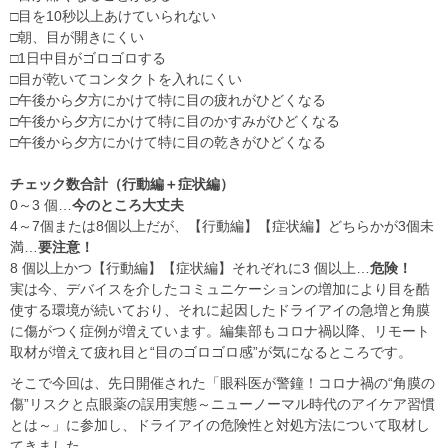
□目を10秒以上あけていられない
□朝、目が開きにくい
□1日中目がゴロゴロする
□目が乾いてコンタクトを入れにくい
□午後から夕方にかけて特に目の疲れがひどくなる
□午後から夕方にかけて特に目のかすみがひどくなる
□午後から夕方にかけて特に目の乾きがひどくなる
チェック数合計（行動編＋症状編）
0～3 個…
今のところ大丈夫
4～7個または8個以上だが、【行動編】【症状編】どちらかが3個未
満…
要注意！
8 個以上かつ【行動編】【症状編】それぞれに3 個以上…
危険！
実は今、デバイスを介したコミュニケーションの増加により目を酷
使する環境が続いており、それに起因したドライアイの急増と角膜
に傷がつく症例が増えています。編集部もコロナ禍以降、リモート
取材が増えて疲れ目と“目のゴロゴロ感”が気になるところです。
そこで今回は、先日開催された「眼科医が警鐘！コロナ禍の“角膜の
傷”リスクと点眼薬の誤用実態～ニューノーマル時代のアイケア習慣
とは～」に参加し、ドライアイの危険性と対処方法について取材し
てきました。