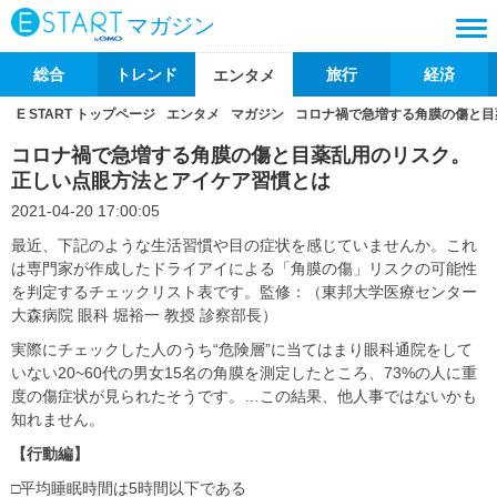
マガジン
総合
トレンド
旅行
経済
エンタメ
E START トップページ
エンタメ
マガジン
コロナ禍で急増する角膜の傷と目
コロナ禍で急増する角膜の傷と目薬乱用のリスク。
正しい点眼方法とアイケア習慣とは
2021-04-20 17:00:05
最近、下記のような生活習慣や目の症状を感じていませんか。これ
は専門家が作成したドライアイによる「角膜の傷」リスクの可能性
を判定するチェックリスト表です。監修：（東邦大学医療センター
大森病院 眼科 堀裕一 教授 診察部長）
実際にチェックした人のうち“危険層”に当てはまり眼科通院をして
いない20~60代の男女15名の角膜を測定したところ、73%の人に重
度の傷症状が見られたそうです。…この結果、他人事ではないかも
知れません。
【行動編】
□平均睡眠時間は5時間以下である