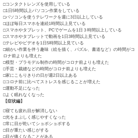
□コンタクトレンズを使用している
□1日5時間以上パソコン作業をしている
□パソコンを使うテレワークを週に3日以上している
□ほぼ毎日スマホを連続1時間以上見ている
□スマホやタブレット、PCでゲームを1日３時間以上している
□スマホやタブレットで動画を1日3時間以上見ている
□テレビやビデオを1日5時間以上見ている
□細かい作業を伴う趣味（絵を描く、パズル、書道など）の時間がコ
ロナ前よりも増えた
□模型・プラモデル制作の時間がコロナ前よりも増えた
□手芸・裁縫などの時間がコロナ前よりも増えた
□家にこもりきりの日が週2日以上ある
□コロナ前に比べてストレスを感じることが増えた
□運動不足になった
□よく眠れなくなった
【症状編】
□寝ても疲れ目が解消しない
□光をまぶしく感じやすくなった
□常に目が乾いてショボショボする
□目が重たい感じがする
□目が痛くなることがある