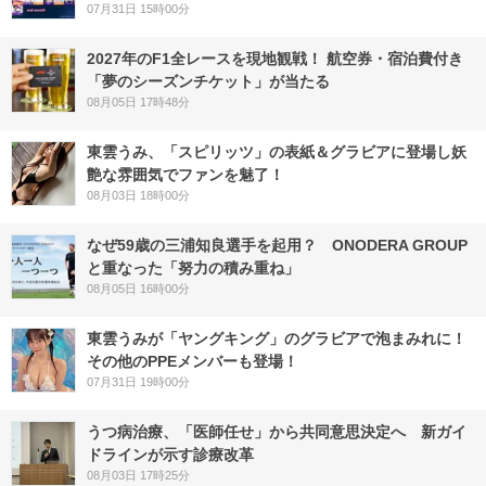
07月31日 15時00分
2027年のF1全レースを現地観戦！ 航空券・宿泊費付き
「夢のシーズンチケット」が当たる
08月05日 17時48分
東雲うみ、「スピリッツ」の表紙＆グラビアに登場し妖
艶な雰囲気でファンを魅了！
08月03日 18時00分
なぜ59歳の三浦知良選手を起用？ ONODERA GROUP
と重なった「努力の積み重ね」
08月05日 16時00分
東雲うみが「ヤングキング」のグラビアで泡まみれに！
その他のPPEメンバーも登場！
07月31日 19時00分
うつ病治療、「医師任せ」から共同意思決定へ 新ガイ
ドラインが示す診療改革
08月03日 17時25分