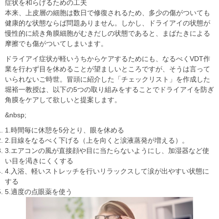
症状を和らげるための工夫
本来、上皮層の細胞は数日で修復されるため、多少の傷がついても
健康的な状態ならば問題ありません。しかし、ドライアイの状態が
慢性的に続き角膜細胞がむきだしの状態であると、まばたきによる
摩擦でも傷がついてしまいます。
ドライアイ症状が軽いうちからケアするためにも、なるべくVDT作
業を行わず目を休めることが望ましいところですが、そうは言って
いられないご時世。冒頭に紹介した「チェックリスト」を作成した
堀裕一教授は、以下の5つの取り組みをすることでドライアイを防ぎ
角膜をケアして欲しいと提案します。
&nbsp;
1.時間毎に休憩を5分とり、眼を休める
2.目線をなるべく下げる（上を向くと涙液蒸発が増える）。
3.エアコンの風が直接顔や目に当たらないようにし、加湿器など使
い目を渇きにくくする
4.入浴、軽いストレッチを行いリラックスして涙が出やすい状態に
する
5.適度の点眼薬を使う